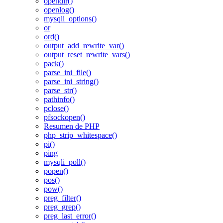
opendir()
openlog()
mysqli_options()
or
ord()
output_add_rewrite_var()
output_reset_rewrite_vars()
pack()
parse_ini_file()
parse_ini_string()
parse_str()
pathinfo()
pclose()
pfsockopen()
Resumen de PHP
php_strip_whitespace()
pi()
ping
mysqli_poll()
popen()
pos()
pow()
preg_filter()
preg_grep()
preg_last_error()