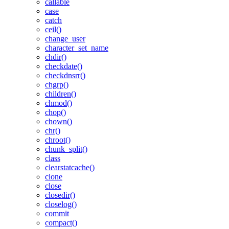
callable
case
catch
ceil()
change_user
character_set_name
chdir()
checkdate()
checkdnsrr()
chgrp()
children()
chmod()
chop()
chown()
chr()
chroot()
chunk_split()
class
clearstatcache()
clone
close
closedir()
closelog()
commit
compact()