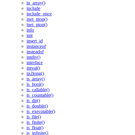
in_array()
include
include_once
inet_ntop()
inet_pton()
info
init
insert_id
instanceof
insteadof
intdiv()
interface
intval()
ip2long()
is_array()
is_bool()
is_callable()
is_countable()
is_dir()
is_double()
is_executable()
is_file()
is_finite()
is_float()
is_infinite()