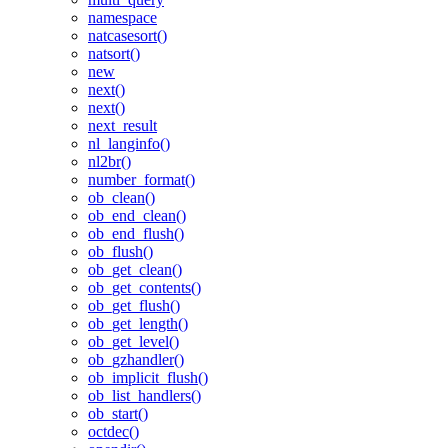
namespace
natcasesort()
natsort()
new
next()
next()
next_result
nl_langinfo()
nl2br()
number_format()
ob_clean()
ob_end_clean()
ob_end_flush()
ob_flush()
ob_get_clean()
ob_get_contents()
ob_get_flush()
ob_get_length()
ob_get_level()
ob_gzhandler()
ob_implicit_flush()
ob_list_handlers()
ob_start()
octdec()