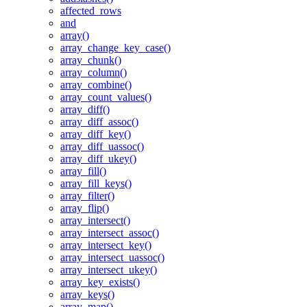
affected_rows
and
array()
array_change_key_case()
array_chunk()
array_column()
array_combine()
array_count_values()
array_diff()
array_diff_assoc()
array_diff_key()
array_diff_uassoc()
array_diff_ukey()
array_fill()
array_fill_keys()
array_filter()
array_flip()
array_intersect()
array_intersect_assoc()
array_intersect_key()
array_intersect_uassoc()
array_intersect_ukey()
array_key_exists()
array_keys()
array_map()