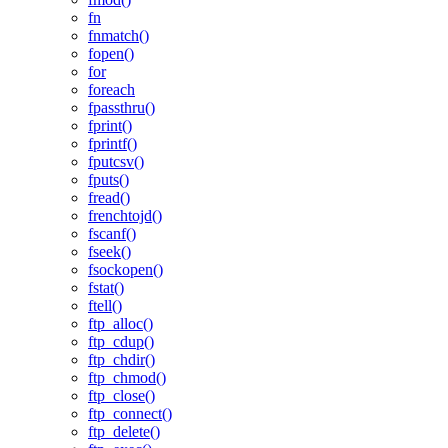
fn
fnmatch()
fopen()
for
foreach
fpassthru()
fprint()
fprintf()
fputcsv()
fputs()
fread()
frenchtojd()
fscanf()
fseek()
fsockopen()
fstat()
ftell()
ftp_alloc()
ftp_cdup()
ftp_chdir()
ftp_chmod()
ftp_close()
ftp_connect()
ftp_delete()