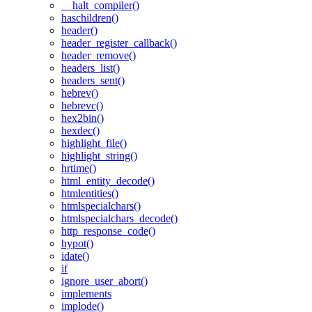
__halt_compiler()
haschildren()
header()
header_register_callback()
header_remove()
headers_list()
headers_sent()
hebrev()
hebrevc()
hex2bin()
hexdec()
highlight_file()
highlight_string()
hrtime()
html_entity_decode()
htmlentities()
htmlspecialchars()
htmlspecialchars_decode()
http_response_code()
hypot()
idate()
if
ignore_user_abort()
implements
implode()