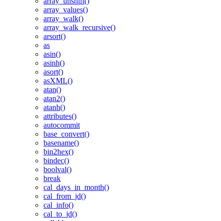
array_unshift()
array_values()
array_walk()
array_walk_recursive()
arsort()
as
asin()
asinh()
asort()
asXML()
atan()
atan2()
atanh()
attributes()
autocommit
base_convert()
basename()
bin2hex()
bindec()
boolval()
break
cal_days_in_month()
cal_from_jd()
cal_info()
cal_to_jd()