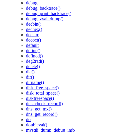
debug
debug_backtrace()
debug_print_backtrace()
debug_zval_dump()
decbin()
dechex()
declare
decoct()
default
define()
defined()
deg2rad()
delete()
die()
dir()
dirname()
disk_free_space()
disk_total_space()
diskfreespace()
dns_check_record()
dns_get_mx()
dns_get_record()
do
doubleval()
mysqli_dump_debug_info