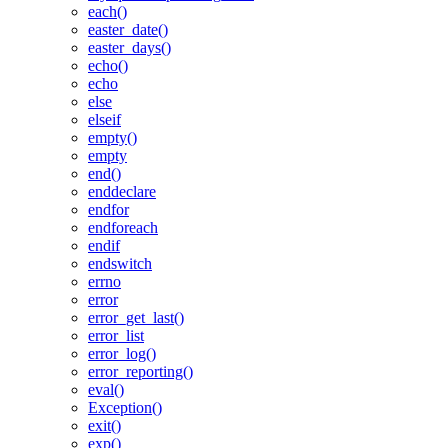
each()
easter_date()
easter_days()
echo()
echo
else
elseif
empty()
empty
end()
enddeclare
endfor
endforeach
endif
endswitch
errno
error
error_get_last()
error_list
error_log()
error_reporting()
eval()
Exception()
exit()
exp()