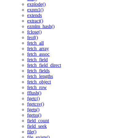
explode()
expm1()
extends
extract()
ezmlm_hash()
fclose()
feof()
fetch_all
fetch_array
fetch_assoc
fetch_field
fetch_field_direct
fetch_fields
fetch_lengths
fetch_object
fetch_row
fflush()
fgetc()
fgetcsv()
fgets()
fgetss()
field_count
field_seek
file()
file_exists()