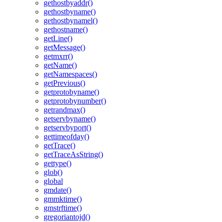
gethostbyaddr()
gethostbyname()
gethostbynamel()
gethostname()
getLine()
getMessage()
getmxrr()
getName()
getNamespaces()
getPrevious()
getprotobyname()
getprotobynumber()
getrandmax()
getservbyname()
getservbyport()
gettimeofday()
getTrace()
getTraceAsString()
gettype()
glob()
global
gmdate()
gmmktime()
gmstrftime()
gregoriantojd()