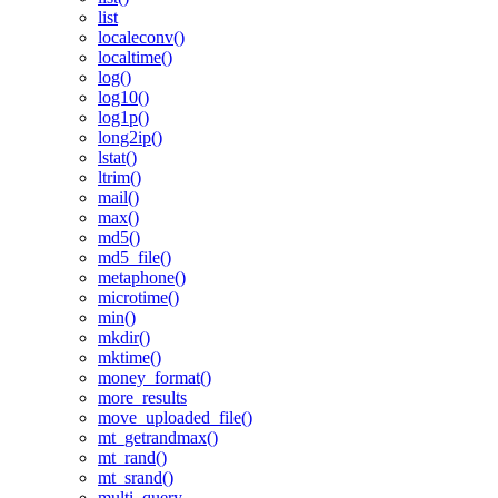
list
localeconv()
localtime()
log()
log10()
log1p()
long2ip()
lstat()
ltrim()
mail()
max()
md5()
md5_file()
metaphone()
microtime()
min()
mkdir()
mktime()
money_format()
more_results
move_uploaded_file()
mt_getrandmax()
mt_rand()
mt_srand()
multi_query