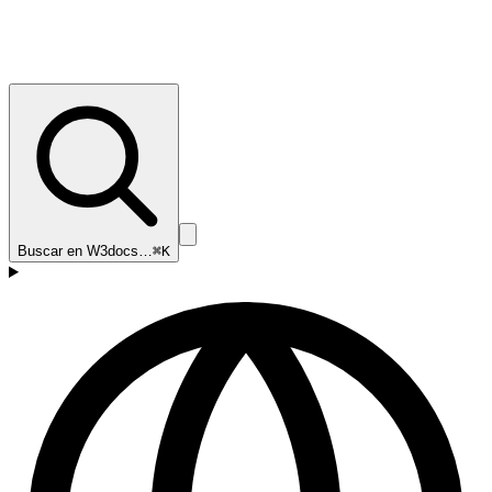
Buscar en W3docs…
⌘K