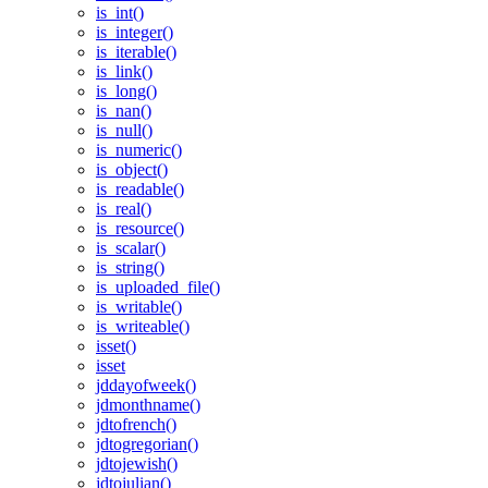
is_int()
is_integer()
is_iterable()
is_link()
is_long()
is_nan()
is_null()
is_numeric()
is_object()
is_readable()
is_real()
is_resource()
is_scalar()
is_string()
is_uploaded_file()
is_writable()
is_writeable()
isset()
isset
jddayofweek()
jdmonthname()
jdtofrench()
jdtogregorian()
jdtojewish()
jdtojulian()