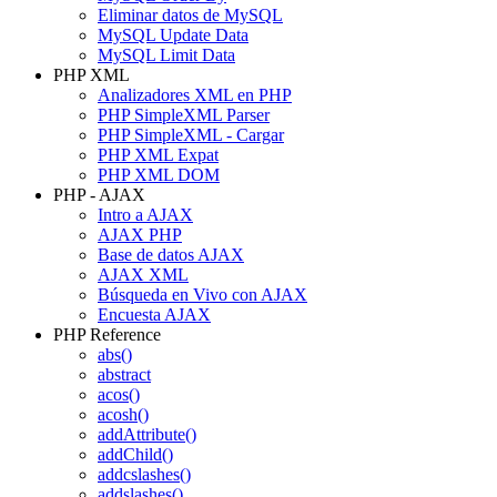
Eliminar datos de MySQL
MySQL Update Data
MySQL Limit Data
PHP XML
Analizadores XML en PHP
PHP SimpleXML Parser
PHP SimpleXML - Cargar
PHP XML Expat
PHP XML DOM
PHP - AJAX
Intro a AJAX
AJAX PHP
Base de datos AJAX
AJAX XML
Búsqueda en Vivo con AJAX
Encuesta AJAX
PHP Reference
abs()
abstract
acos()
acosh()
addAttribute()
addChild()
addcslashes()
addslashes()