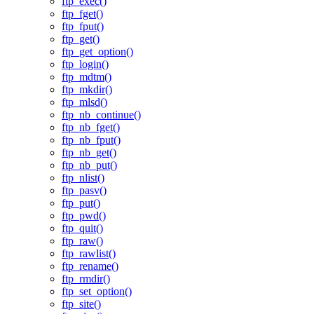
ftp_exec()
ftp_fget()
ftp_fput()
ftp_get()
ftp_get_option()
ftp_login()
ftp_mdtm()
ftp_mkdir()
ftp_mlsd()
ftp_nb_continue()
ftp_nb_fget()
ftp_nb_fput()
ftp_nb_get()
ftp_nb_put()
ftp_nlist()
ftp_pasv()
ftp_put()
ftp_pwd()
ftp_quit()
ftp_raw()
ftp_rawlist()
ftp_rename()
ftp_rmdir()
ftp_set_option()
ftp_site()