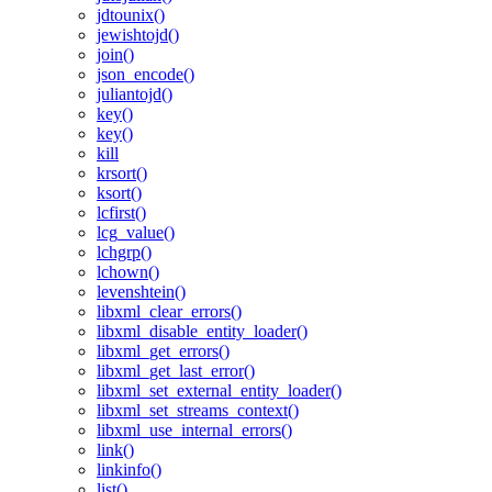
jdtounix()
jewishtojd()
join()
json_encode()
juliantojd()
key()
key()
kill
krsort()
ksort()
lcfirst()
lcg_value()
lchgrp()
lchown()
levenshtein()
libxml_clear_errors()
libxml_disable_entity_loader()
libxml_get_errors()
libxml_get_last_error()
libxml_set_external_entity_loader()
libxml_set_streams_context()
libxml_use_internal_errors()
link()
linkinfo()
list()