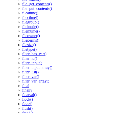
file_get_contents()
file_put_contents()
fileatime()
filectime()
filegroup()
fileinode()
filemtime()
fileowner()
fileperms()
filesize()
filetype()
filter_has_var()
filter_id()
filter_input()
filter_input_array()
filter_list()
filter_var()
filter_var_array()
final
finally
floatval()
flock()
floor()
flush()
fmod()