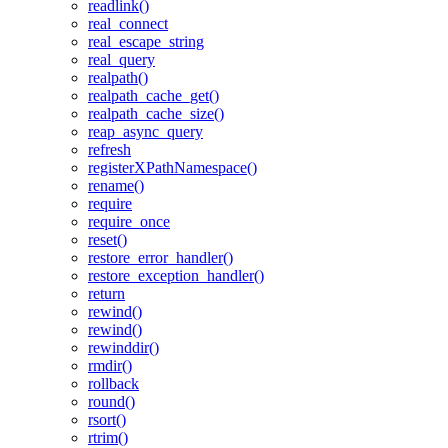
readlink()
real_connect
real_escape_string
real_query
realpath()
realpath_cache_get()
realpath_cache_size()
reap_async_query
refresh
registerXPathNamespace()
rename()
require
require_once
reset()
restore_error_handler()
restore_exception_handler()
return
rewind()
rewind()
rewinddir()
rmdir()
rollback
round()
rsort()
rtrim()