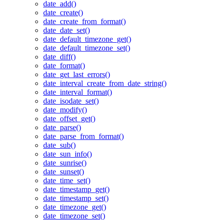
date_add()
date_create()
date_create_from_format()
date_date_set()
date_default_timezone_get()
date_default_timezone_set()
date_diff()
date_format()
date_get_last_errors()
date_interval_create_from_date_string()
date_interval_format()
date_isodate_set()
date_modify()
date_offset_get()
date_parse()
date_parse_from_format()
date_sub()
date_sun_info()
date_sunrise()
date_sunset()
date_time_set()
date_timestamp_get()
date_timestamp_set()
date_timezone_get()
date_timezone_set()