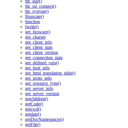
ftp_size()
ftp_ssl_connect()
ftp_systype()
ftruncate()
function
fwrite()
get_browser()
get_charset
get_client_info
get_client_stats
get_client_version
get_connection_stats
get_defined_vars()
get_host_info
get_html_translation_table()
get_proto_info
get_resource_type()
get_server_info
get_server_version
getchildren()
getCode()
getcwd()
getdate()
getDocNamespaces()
getFile()