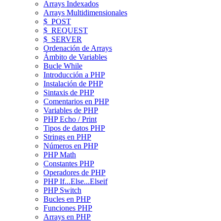
Arrays Indexados
Arrays Multidimensionales
$_POST
$_REQUEST
$_SERVER
Ordenación de Arrays
Ámbito de Variables
Bucle While
Introducción a PHP
Instalación de PHP
Sintaxis de PHP
Comentarios en PHP
Variables de PHP
PHP Echo / Print
Tipos de datos PHP
Strings en PHP
Números en PHP
PHP Math
Constantes PHP
Operadores de PHP
PHP If...Else...Elseif
PHP Switch
Bucles en PHP
Funciones PHP
Arrays en PHP