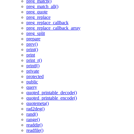
preg_match()
preg_match_all()
preg_quote
preg_replace
preg_replace_callback
preg_replace_callback_array
preg_split
prepare
prev()
print()
print
print_r()
printf()
private
protected
public
query
quoted_printable_decode()
quoted_printable_encode()
quotemeta()
rad2deg()
rand()
range()
readdir()
readfile()