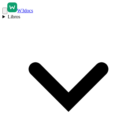
W3docs
Libros