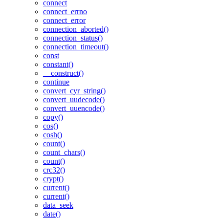
connect
connect_errno
connect_error
connection_aborted()
connection_status()
connection_timeout()
const
constant()
__construct()
continue
convert_cyr_string()
convert_uudecode()
convert_uuencode()
copy()
cos()
cosh()
count()
count_chars()
count()
crc32()
crypt()
current()
current()
data_seek
date()