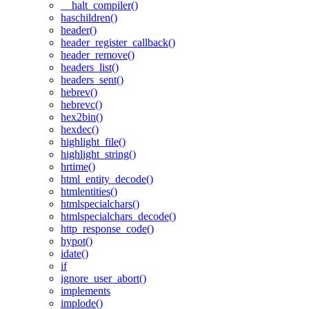
__halt_compiler()
haschildren()
header()
header_register_callback()
header_remove()
headers_list()
headers_sent()
hebrev()
hebrevc()
hex2bin()
hexdec()
highlight_file()
highlight_string()
hrtime()
html_entity_decode()
htmlentities()
htmlspecialchars()
htmlspecialchars_decode()
http_response_code()
hypot()
idate()
if
ignore_user_abort()
implements
implode()