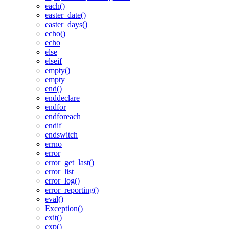
each()
easter_date()
easter_days()
echo()
echo
else
elseif
empty()
empty
end()
enddeclare
endfor
endforeach
endif
endswitch
errno
error
error_get_last()
error_list
error_log()
error_reporting()
eval()
Exception()
exit()
exp()