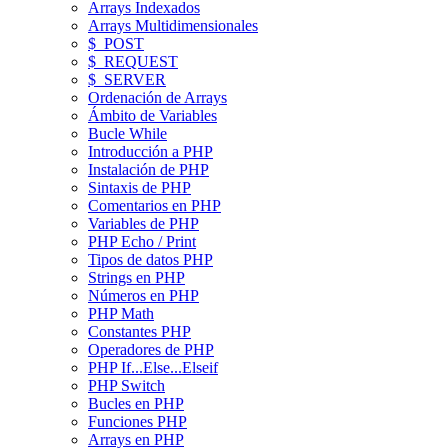
Arrays Indexados
Arrays Multidimensionales
$_POST
$_REQUEST
$_SERVER
Ordenación de Arrays
Ámbito de Variables
Bucle While
Introducción a PHP
Instalación de PHP
Sintaxis de PHP
Comentarios en PHP
Variables de PHP
PHP Echo / Print
Tipos de datos PHP
Strings en PHP
Números en PHP
PHP Math
Constantes PHP
Operadores de PHP
PHP If...Else...Elseif
PHP Switch
Bucles en PHP
Funciones PHP
Arrays en PHP