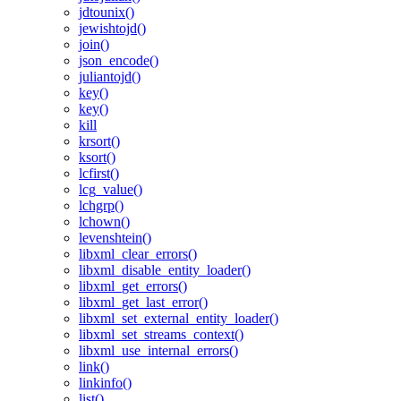
jdtounix()
jewishtojd()
join()
json_encode()
juliantojd()
key()
key()
kill
krsort()
ksort()
lcfirst()
lcg_value()
lchgrp()
lchown()
levenshtein()
libxml_clear_errors()
libxml_disable_entity_loader()
libxml_get_errors()
libxml_get_last_error()
libxml_set_external_entity_loader()
libxml_set_streams_context()
libxml_use_internal_errors()
link()
linkinfo()
list()