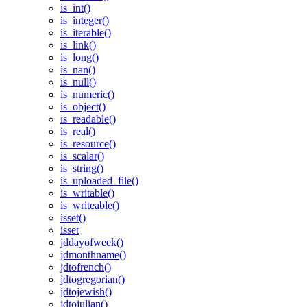
is_int()
is_integer()
is_iterable()
is_link()
is_long()
is_nan()
is_null()
is_numeric()
is_object()
is_readable()
is_real()
is_resource()
is_scalar()
is_string()
is_uploaded_file()
is_writable()
is_writeable()
isset()
isset
jddayofweek()
jdmonthname()
jdtofrench()
jdtogregorian()
jdtojewish()
jdtojulian()