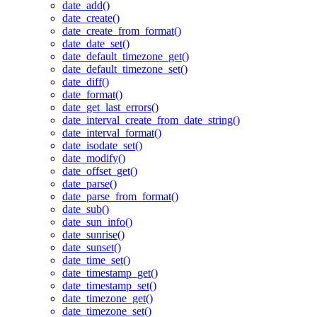
date_add()
date_create()
date_create_from_format()
date_date_set()
date_default_timezone_get()
date_default_timezone_set()
date_diff()
date_format()
date_get_last_errors()
date_interval_create_from_date_string()
date_interval_format()
date_isodate_set()
date_modify()
date_offset_get()
date_parse()
date_parse_from_format()
date_sub()
date_sun_info()
date_sunrise()
date_sunset()
date_time_set()
date_timestamp_get()
date_timestamp_set()
date_timezone_get()
date_timezone_set()