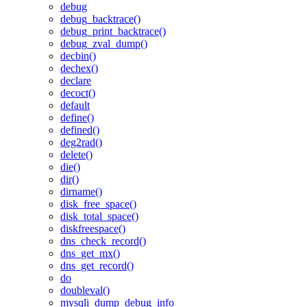
debug
debug_backtrace()
debug_print_backtrace()
debug_zval_dump()
decbin()
dechex()
declare
decoct()
default
define()
defined()
deg2rad()
delete()
die()
dir()
dirname()
disk_free_space()
disk_total_space()
diskfreespace()
dns_check_record()
dns_get_mx()
dns_get_record()
do
doubleval()
mysqli_dump_debug_info