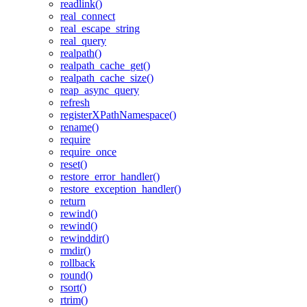
readlink()
real_connect
real_escape_string
real_query
realpath()
realpath_cache_get()
realpath_cache_size()
reap_async_query
refresh
registerXPathNamespace()
rename()
require
require_once
reset()
restore_error_handler()
restore_exception_handler()
return
rewind()
rewind()
rewinddir()
rmdir()
rollback
round()
rsort()
rtrim()