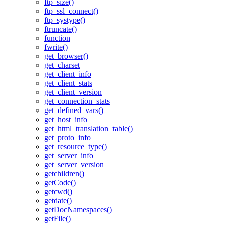
ftp_size()
ftp_ssl_connect()
ftp_systype()
ftruncate()
function
fwrite()
get_browser()
get_charset
get_client_info
get_client_stats
get_client_version
get_connection_stats
get_defined_vars()
get_host_info
get_html_translation_table()
get_proto_info
get_resource_type()
get_server_info
get_server_version
getchildren()
getCode()
getcwd()
getdate()
getDocNamespaces()
getFile()