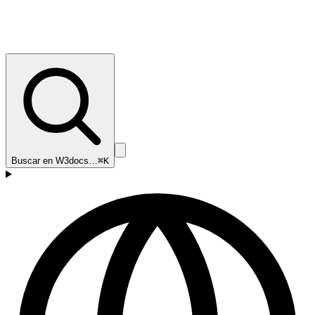
Buscar en W3docs…
⌘K