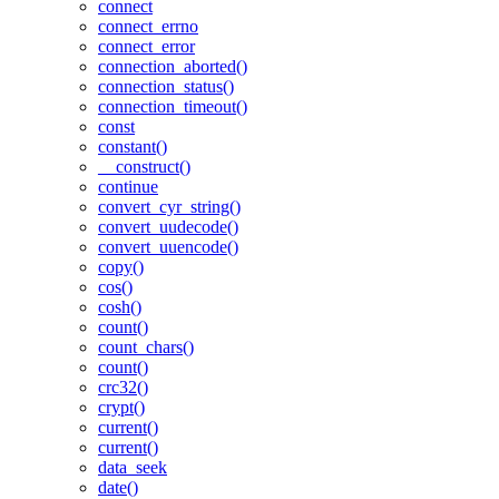
connect
connect_errno
connect_error
connection_aborted()
connection_status()
connection_timeout()
const
constant()
__construct()
continue
convert_cyr_string()
convert_uudecode()
convert_uuencode()
copy()
cos()
cosh()
count()
count_chars()
count()
crc32()
crypt()
current()
current()
data_seek
date()