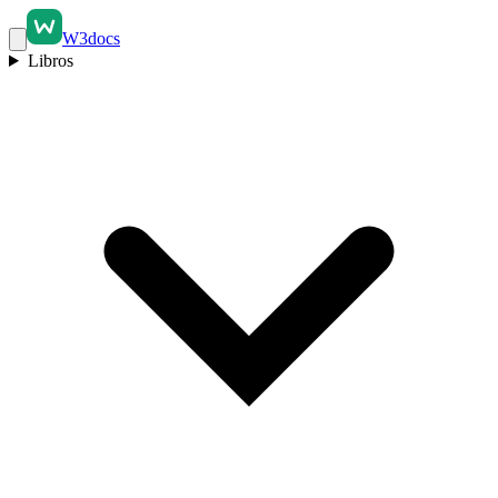
W3docs
Libros