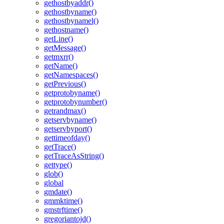
gethostbyaddr()
gethostbyname()
gethostbynamel()
gethostname()
getLine()
getMessage()
getmxrr()
getName()
getNamespaces()
getPrevious()
getprotobyname()
getprotobynumber()
getrandmax()
getservbyname()
getservbyport()
gettimeofday()
getTrace()
getTraceAsString()
gettype()
glob()
global
gmdate()
gmmktime()
gmstrftime()
gregoriantojd()