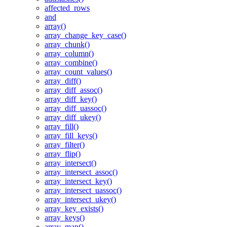
affected_rows
and
array()
array_change_key_case()
array_chunk()
array_column()
array_combine()
array_count_values()
array_diff()
array_diff_assoc()
array_diff_key()
array_diff_uassoc()
array_diff_ukey()
array_fill()
array_fill_keys()
array_filter()
array_flip()
array_intersect()
array_intersect_assoc()
array_intersect_key()
array_intersect_uassoc()
array_intersect_ukey()
array_key_exists()
array_keys()
array_map()