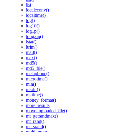
list
localeconv()
localtime()
log()
log10()
log1p()
long2ip()
lstat()
ltrim()
mail()
max()
md5()
md5_file()
metaphone()
microtime()
min()
mkdir()
mktime()
money_format()
more_results
move_uploaded_file()
mt_getrandmax()
mt_rand()
mt_srand()
multi_query