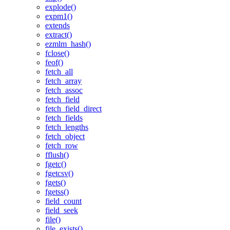
explode()
expm1()
extends
extract()
ezmlm_hash()
fclose()
feof()
fetch_all
fetch_array
fetch_assoc
fetch_field
fetch_field_direct
fetch_fields
fetch_lengths
fetch_object
fetch_row
fflush()
fgetc()
fgetcsv()
fgets()
fgetss()
field_count
field_seek
file()
file_exists()