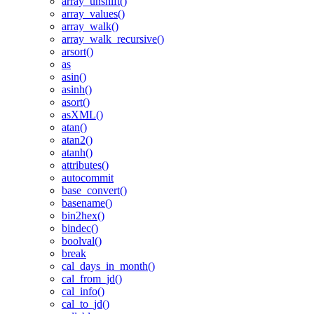
array_unshift()
array_values()
array_walk()
array_walk_recursive()
arsort()
as
asin()
asinh()
asort()
asXML()
atan()
atan2()
atanh()
attributes()
autocommit
base_convert()
basename()
bin2hex()
bindec()
boolval()
break
cal_days_in_month()
cal_from_jd()
cal_info()
cal_to_jd()