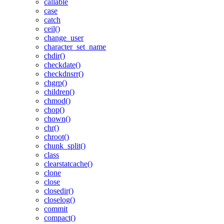
callable
case
catch
ceil()
change_user
character_set_name
chdir()
checkdate()
checkdnsrr()
chgrp()
children()
chmod()
chop()
chown()
chr()
chroot()
chunk_split()
class
clearstatcache()
clone
close
closedir()
closelog()
commit
compact()