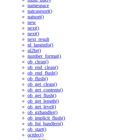
namespace
natcasesort()
natsort()
new
next()
next()
next_result
nl_langinfo()
nl2br()
number_format()
ob_clean()
ob_end_clean()
ob_end_flush()
ob_flush()
ob_get_clean()
ob_get_contents()
ob_get_flush()
ob_get_length()
ob_get_level()
ob_gzhandler()
ob_implicit_flush()
ob_list_handlers()
ob_start()
octdec()