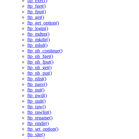
ftp_exec()
ftp_fget()
ftp_fput()
ftp_get()
ftp_get_option()
ftp_login()
ftp_mdtm()
ftp_mkdir()
ftp_mlsd()
ftp_nb_continue()
ftp_nb_fget()
ftp_nb_fput()
ftp_nb_get()
ftp_nb_put()
ftp_nlist()
ftp_pasv()
ftp_put()
ftp_pwd()
ftp_quit()
ftp_raw()
ftp_rawlist()
ftp_rename()
ftp_rmdir()
ftp_set_option()
ftp_site()