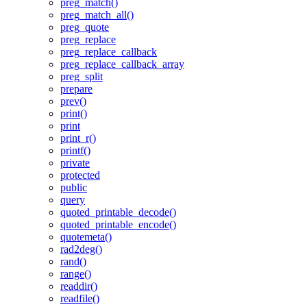
preg_match()
preg_match_all()
preg_quote
preg_replace
preg_replace_callback
preg_replace_callback_array
preg_split
prepare
prev()
print()
print
print_r()
printf()
private
protected
public
query
quoted_printable_decode()
quoted_printable_encode()
quotemeta()
rad2deg()
rand()
range()
readdir()
readfile()