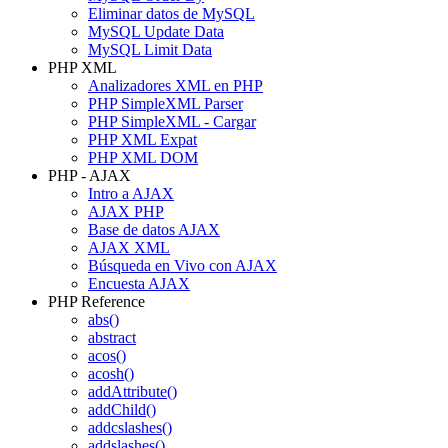
Eliminar datos de MySQL
MySQL Update Data
MySQL Limit Data
PHP XML
Analizadores XML en PHP
PHP SimpleXML Parser
PHP SimpleXML - Cargar
PHP XML Expat
PHP XML DOM
PHP - AJAX
Intro a AJAX
AJAX PHP
Base de datos AJAX
AJAX XML
Búsqueda en Vivo con AJAX
Encuesta AJAX
PHP Reference
abs()
abstract
acos()
acosh()
addAttribute()
addChild()
addcslashes()
addslashes()