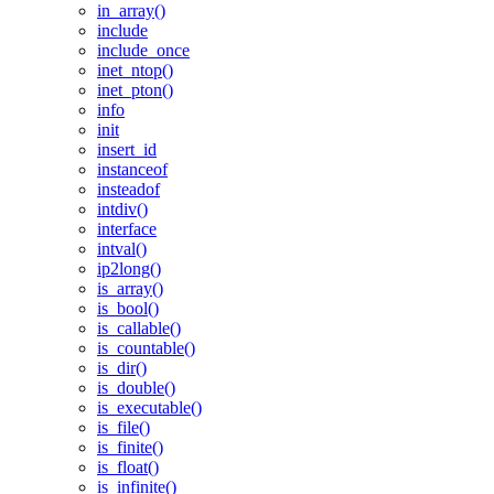
in_array()
include
include_once
inet_ntop()
inet_pton()
info
init
insert_id
instanceof
insteadof
intdiv()
interface
intval()
ip2long()
is_array()
is_bool()
is_callable()
is_countable()
is_dir()
is_double()
is_executable()
is_file()
is_finite()
is_float()
is_infinite()