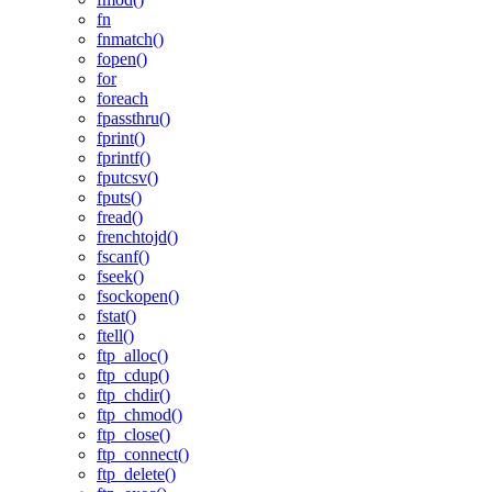
fn
fnmatch()
fopen()
for
foreach
fpassthru()
fprint()
fprintf()
fputcsv()
fputs()
fread()
frenchtojd()
fscanf()
fseek()
fsockopen()
fstat()
ftell()
ftp_alloc()
ftp_cdup()
ftp_chdir()
ftp_chmod()
ftp_close()
ftp_connect()
ftp_delete()