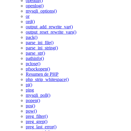
opendir()
openlog()
mysqli_options()
or
ord()
output_add_rewrite_var()
output_reset_rewrite_vars()
pack()
parse_ini_file()
parse_ini_string()
parse_str()
pathinfo()
pclose()
pfsockopen()
Resumen de PHP
php_strip_whitespace()
pi()
ping
mysqli_poll()
popen()
pos()
pow()
preg_filter()
preg_grep()
preg_last_error()