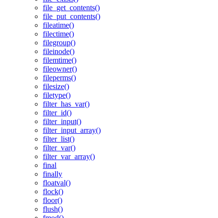
file_get_contents()
file_put_contents()
fileatime()
filectime()
filegroup()
fileinode()
filemtime()
fileowner()
fileperms()
filesize()
filetype()
filter_has_var()
filter_id()
filter_input()
filter_input_array()
filter_list()
filter_var()
filter_var_array()
final
finally
floatval()
flock()
floor()
flush()
fmod()