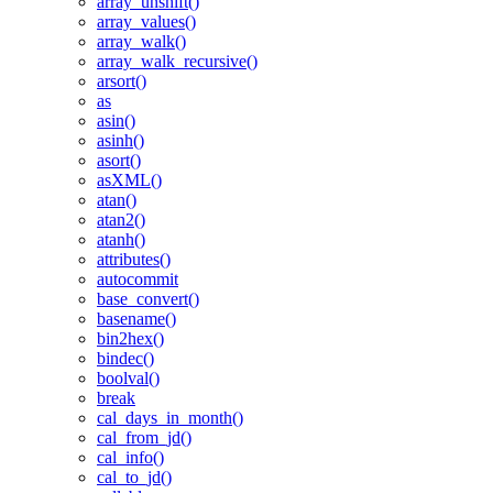
array_unshift()
array_values()
array_walk()
array_walk_recursive()
arsort()
as
asin()
asinh()
asort()
asXML()
atan()
atan2()
atanh()
attributes()
autocommit
base_convert()
basename()
bin2hex()
bindec()
boolval()
break
cal_days_in_month()
cal_from_jd()
cal_info()
cal_to_jd()