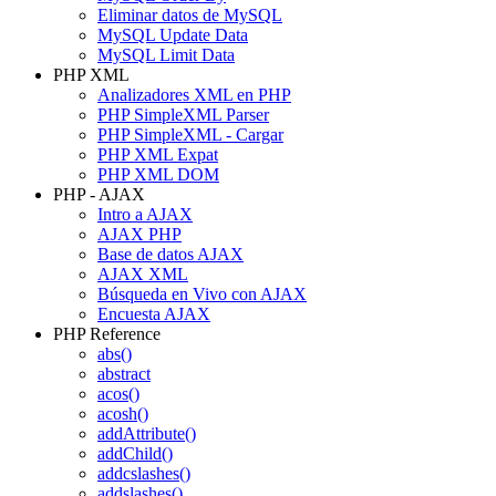
Eliminar datos de MySQL
MySQL Update Data
MySQL Limit Data
PHP XML
Analizadores XML en PHP
PHP SimpleXML Parser
PHP SimpleXML - Cargar
PHP XML Expat
PHP XML DOM
PHP - AJAX
Intro a AJAX
AJAX PHP
Base de datos AJAX
AJAX XML
Búsqueda en Vivo con AJAX
Encuesta AJAX
PHP Reference
abs()
abstract
acos()
acosh()
addAttribute()
addChild()
addcslashes()
addslashes()