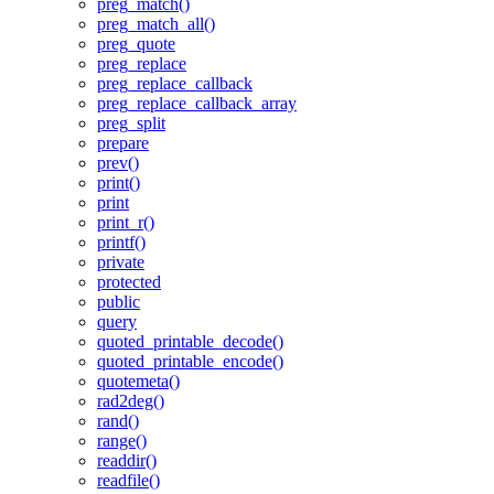
preg_match()
preg_match_all()
preg_quote
preg_replace
preg_replace_callback
preg_replace_callback_array
preg_split
prepare
prev()
print()
print
print_r()
printf()
private
protected
public
query
quoted_printable_decode()
quoted_printable_encode()
quotemeta()
rad2deg()
rand()
range()
readdir()
readfile()