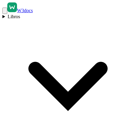
W3docs
Libros