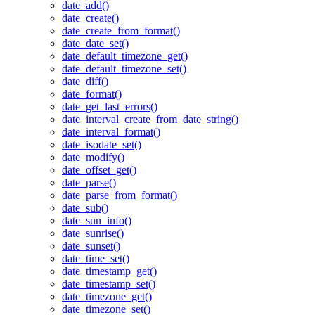
date_add()
date_create()
date_create_from_format()
date_date_set()
date_default_timezone_get()
date_default_timezone_set()
date_diff()
date_format()
date_get_last_errors()
date_interval_create_from_date_string()
date_interval_format()
date_isodate_set()
date_modify()
date_offset_get()
date_parse()
date_parse_from_format()
date_sub()
date_sun_info()
date_sunrise()
date_sunset()
date_time_set()
date_timestamp_get()
date_timestamp_set()
date_timezone_get()
date_timezone_set()