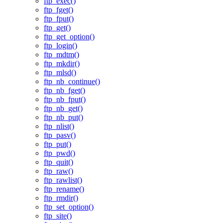
ftp_exec()
ftp_fget()
ftp_fput()
ftp_get()
ftp_get_option()
ftp_login()
ftp_mdtm()
ftp_mkdir()
ftp_mlsd()
ftp_nb_continue()
ftp_nb_fget()
ftp_nb_fput()
ftp_nb_get()
ftp_nb_put()
ftp_nlist()
ftp_pasv()
ftp_put()
ftp_pwd()
ftp_quit()
ftp_raw()
ftp_rawlist()
ftp_rename()
ftp_rmdir()
ftp_set_option()
ftp_site()