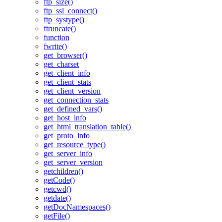
ftp_size()
ftp_ssl_connect()
ftp_systype()
ftruncate()
function
fwrite()
get_browser()
get_charset
get_client_info
get_client_stats
get_client_version
get_connection_stats
get_defined_vars()
get_host_info
get_html_translation_table()
get_proto_info
get_resource_type()
get_server_info
get_server_version
getchildren()
getCode()
getcwd()
getdate()
getDocNamespaces()
getFile()