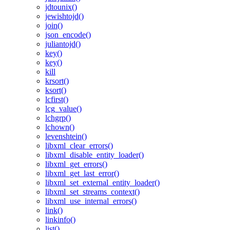
jdtounix()
jewishtojd()
join()
json_encode()
juliantojd()
key()
key()
kill
krsort()
ksort()
lcfirst()
lcg_value()
lchgrp()
lchown()
levenshtein()
libxml_clear_errors()
libxml_disable_entity_loader()
libxml_get_errors()
libxml_get_last_error()
libxml_set_external_entity_loader()
libxml_set_streams_context()
libxml_use_internal_errors()
link()
linkinfo()
list()