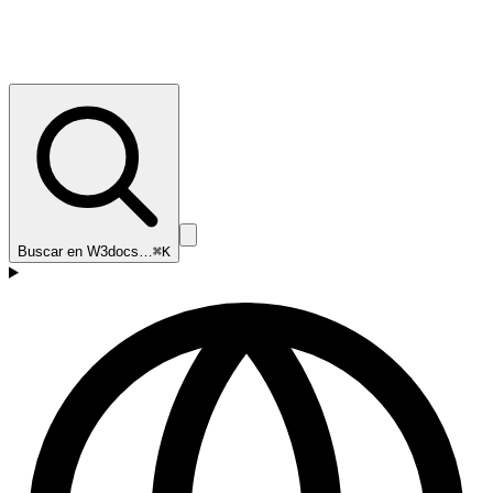
Buscar en W3docs…
⌘K