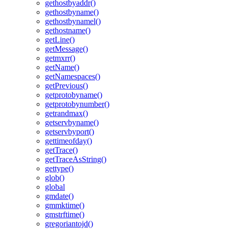
gethostbyaddr()
gethostbyname()
gethostbynamel()
gethostname()
getLine()
getMessage()
getmxrr()
getName()
getNamespaces()
getPrevious()
getprotobyname()
getprotobynumber()
getrandmax()
getservbyname()
getservbyport()
gettimeofday()
getTrace()
getTraceAsString()
gettype()
glob()
global
gmdate()
gmmktime()
gmstrftime()
gregoriantojd()