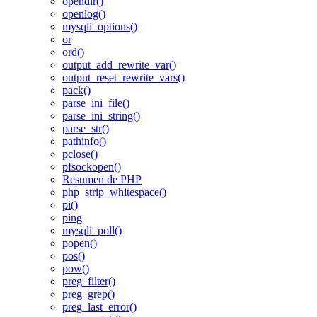
opendir()
openlog()
mysqli_options()
or
ord()
output_add_rewrite_var()
output_reset_rewrite_vars()
pack()
parse_ini_file()
parse_ini_string()
parse_str()
pathinfo()
pclose()
pfsockopen()
Resumen de PHP
php_strip_whitespace()
pi()
ping
mysqli_poll()
popen()
pos()
pow()
preg_filter()
preg_grep()
preg_last_error()