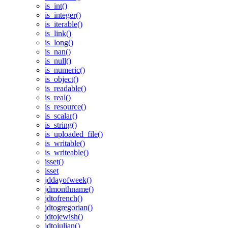
is_int()
is_integer()
is_iterable()
is_link()
is_long()
is_nan()
is_null()
is_numeric()
is_object()
is_readable()
is_real()
is_resource()
is_scalar()
is_string()
is_uploaded_file()
is_writable()
is_writeable()
isset()
isset
jddayofweek()
jdmonthname()
jdtofrench()
jdtogregorian()
jdtojewish()
jdtojulian()