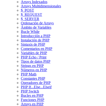
Arrays Indexados
Arrays Multidimensionales
$_POST
$_REQUEST
$_SERVER
Ordenación de Arrays
Ámbito de Variables
Bucle While
Introducción a PHP
Instalación de PHP
Sintaxis de PHP
Comentarios en PHP
Variables de PHP
PHP Echo / Print
Tipos de datos PHP
Strings en PHP
Números en PHP
PHP Math
Constantes PHP
Operadores de PHP
PHP If...Else...Elseif
PHP Switch
Bucles en PHP
Funciones PHP
Arrays en PHP