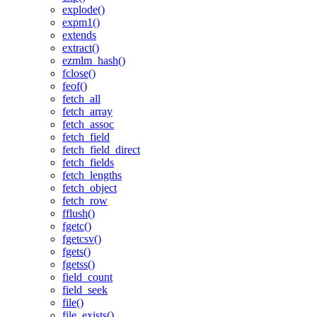
explode()
expm1()
extends
extract()
ezmlm_hash()
fclose()
feof()
fetch_all
fetch_array
fetch_assoc
fetch_field
fetch_field_direct
fetch_fields
fetch_lengths
fetch_object
fetch_row
fflush()
fgetc()
fgetcsv()
fgets()
fgetss()
field_count
field_seek
file()
file_exists()