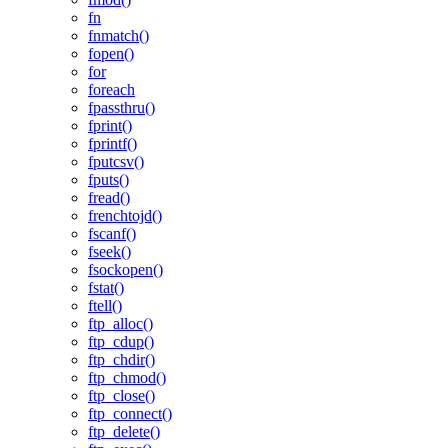
fn
fnmatch()
fopen()
for
foreach
fpassthru()
fprint()
fprintf()
fputcsv()
fputs()
fread()
frenchtojd()
fscanf()
fseek()
fsockopen()
fstat()
ftell()
ftp_alloc()
ftp_cdup()
ftp_chdir()
ftp_chmod()
ftp_close()
ftp_connect()
ftp_delete()