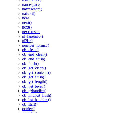
namespace
natcasesort()
natsort()
new
next()
next()
next_result
nl_langinfo()
nl2br()
number_format()
ob_clean()
ob_end_clean()
ob_end_flush()
ob_flush()
ob_get_clean()
ob_get_contents()
ob_get_flush()
ob_get_length()
ob_get_level()
ob_gzhandler()
ob_implicit_flush()
ob_list_handlers()
ob_start()
octdec()