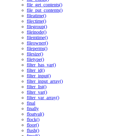
file_get_contents()
file_put_contents()
fileatime()
filectime()
filegroup()
fileinode()
filemtime()
fileowner()
fileperms()
filesize()
filetype()
filter_has_var()
filter_id()
filter_input()
filter_input_array()
filter_list()
filter_var()
filter_var_array()
final
finally
floatval()
flock()
floor()
flush()
fmod()