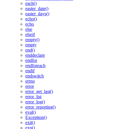
each()
easter_date()
easter_days()
echo()
echo
else
elseif
empty()
empty
end()
enddeclare
endfor
endforeach
endif
endswitch
errno
error
error_get_last()
error_list
error_log()
error_reporting()
eval()
Exception()
exit()
exp()