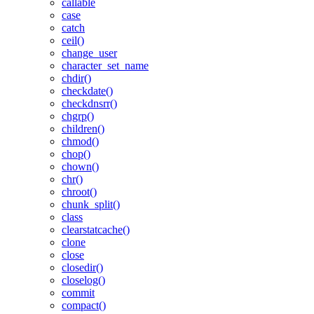
callable
case
catch
ceil()
change_user
character_set_name
chdir()
checkdate()
checkdnsrr()
chgrp()
children()
chmod()
chop()
chown()
chr()
chroot()
chunk_split()
class
clearstatcache()
clone
close
closedir()
closelog()
commit
compact()