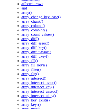
affected_rows
and
array()
array_change_key_case()
array_chunk()
array_column()
array_combine()
array_count_values()
array_diff()
array_diff_assoc()
array_diff_key()
array_diff_uassoc()
array_diff_ukey()
array_fill()
array_fill_keys()
array_filter()
array_flip()
array_intersect()
array_intersect_assoc()
array_intersect_key()
array_intersect_uassoc()
array_intersect_ukey()
array_key_exists()
array_keys()
array_map()