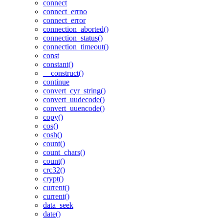
connect
connect_errno
connect_error
connection_aborted()
connection_status()
connection_timeout()
const
constant()
__construct()
continue
convert_cyr_string()
convert_uudecode()
convert_uuencode()
copy()
cos()
cosh()
count()
count_chars()
count()
crc32()
crypt()
current()
current()
data_seek
date()