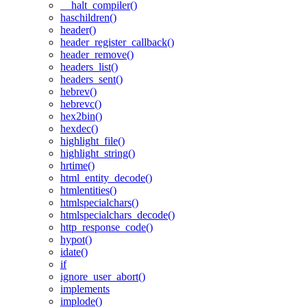
__halt_compiler()
haschildren()
header()
header_register_callback()
header_remove()
headers_list()
headers_sent()
hebrev()
hebrevc()
hex2bin()
hexdec()
highlight_file()
highlight_string()
hrtime()
html_entity_decode()
htmlentities()
htmlspecialchars()
htmlspecialchars_decode()
http_response_code()
hypot()
idate()
if
ignore_user_abort()
implements
implode()