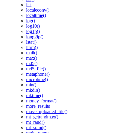
list
localeconv()
localtime()
log()
log10()
log1p()
long2ip()
lstat()
ltrim()
mail()
max()
md5()
md5_file()
metaphone()
microtime()
min()
mkdir()
mktime()
money_format()
more_results
move_uploaded_file()
mt_getrandmax()
mt_rand()
mt_srand()
multi_query