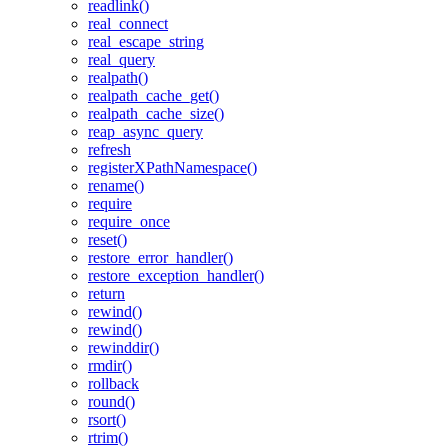
readlink()
real_connect
real_escape_string
real_query
realpath()
realpath_cache_get()
realpath_cache_size()
reap_async_query
refresh
registerXPathNamespace()
rename()
require
require_once
reset()
restore_error_handler()
restore_exception_handler()
return
rewind()
rewind()
rewinddir()
rmdir()
rollback
round()
rsort()
rtrim()