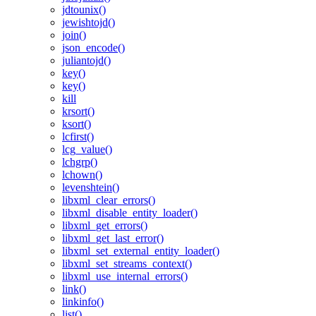
jdtounix()
jewishtojd()
join()
json_encode()
juliantojd()
key()
key()
kill
krsort()
ksort()
lcfirst()
lcg_value()
lchgrp()
lchown()
levenshtein()
libxml_clear_errors()
libxml_disable_entity_loader()
libxml_get_errors()
libxml_get_last_error()
libxml_set_external_entity_loader()
libxml_set_streams_context()
libxml_use_internal_errors()
link()
linkinfo()
list()