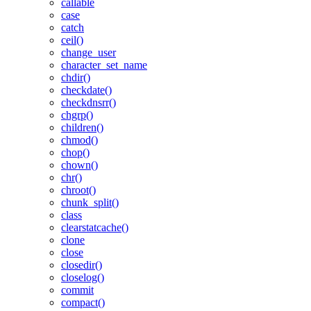
callable
case
catch
ceil()
change_user
character_set_name
chdir()
checkdate()
checkdnsrr()
chgrp()
children()
chmod()
chop()
chown()
chr()
chroot()
chunk_split()
class
clearstatcache()
clone
close
closedir()
closelog()
commit
compact()