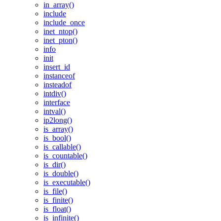
in_array()
include
include_once
inet_ntop()
inet_pton()
info
init
insert_id
instanceof
insteadof
intdiv()
interface
intval()
ip2long()
is_array()
is_bool()
is_callable()
is_countable()
is_dir()
is_double()
is_executable()
is_file()
is_finite()
is_float()
is_infinite()