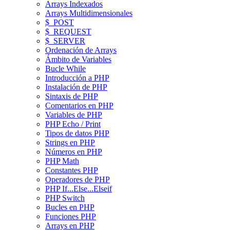
Arrays Indexados
Arrays Multidimensionales
$_POST
$_REQUEST
$_SERVER
Ordenación de Arrays
Ámbito de Variables
Bucle While
Introducción a PHP
Instalación de PHP
Sintaxis de PHP
Comentarios en PHP
Variables de PHP
PHP Echo / Print
Tipos de datos PHP
Strings en PHP
Números en PHP
PHP Math
Constantes PHP
Operadores de PHP
PHP If...Else...Elseif
PHP Switch
Bucles en PHP
Funciones PHP
Arrays en PHP