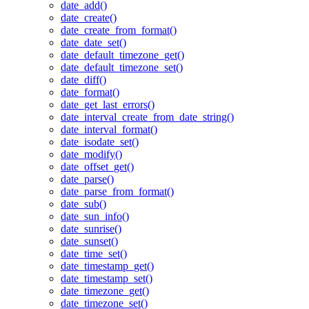
date_add()
date_create()
date_create_from_format()
date_date_set()
date_default_timezone_get()
date_default_timezone_set()
date_diff()
date_format()
date_get_last_errors()
date_interval_create_from_date_string()
date_interval_format()
date_isodate_set()
date_modify()
date_offset_get()
date_parse()
date_parse_from_format()
date_sub()
date_sun_info()
date_sunrise()
date_sunset()
date_time_set()
date_timestamp_get()
date_timestamp_set()
date_timezone_get()
date_timezone_set()