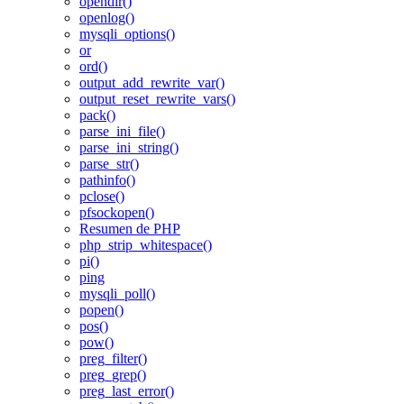
opendir()
openlog()
mysqli_options()
or
ord()
output_add_rewrite_var()
output_reset_rewrite_vars()
pack()
parse_ini_file()
parse_ini_string()
parse_str()
pathinfo()
pclose()
pfsockopen()
Resumen de PHP
php_strip_whitespace()
pi()
ping
mysqli_poll()
popen()
pos()
pow()
preg_filter()
preg_grep()
preg_last_error()