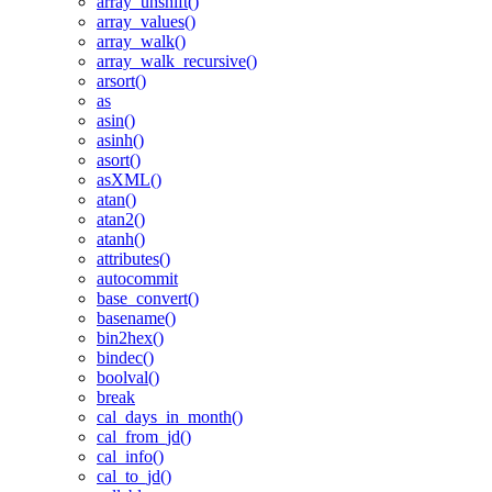
array_unshift()
array_values()
array_walk()
array_walk_recursive()
arsort()
as
asin()
asinh()
asort()
asXML()
atan()
atan2()
atanh()
attributes()
autocommit
base_convert()
basename()
bin2hex()
bindec()
boolval()
break
cal_days_in_month()
cal_from_jd()
cal_info()
cal_to_jd()