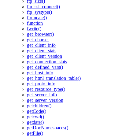
ftp_size()
ftp_ssl_connect()
ftp_systype()
ftruncate()
function
fwrite()
get_browser()
get_charset
get_client_info
get_client_stats
get_client_version
get_connection_stats
get_defined_vars()
get_host_info
get_html_translation_table()
get_proto_info
get_resource_type()
get_server_info
get_server_version
getchildren()
getCode()
getcwd()
getdate()
getDocNamespaces()
getFile()