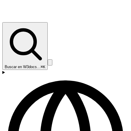
Buscar en W3docs…
⌘K