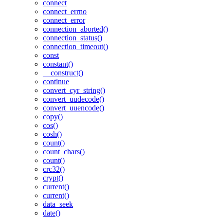
connect
connect_errno
connect_error
connection_aborted()
connection_status()
connection_timeout()
const
constant()
__construct()
continue
convert_cyr_string()
convert_uudecode()
convert_uuencode()
copy()
cos()
cosh()
count()
count_chars()
count()
crc32()
crypt()
current()
current()
data_seek
date()