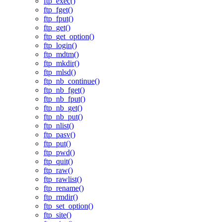
ftp_exec()
ftp_fget()
ftp_fput()
ftp_get()
ftp_get_option()
ftp_login()
ftp_mdtm()
ftp_mkdir()
ftp_mlsd()
ftp_nb_continue()
ftp_nb_fget()
ftp_nb_fput()
ftp_nb_get()
ftp_nb_put()
ftp_nlist()
ftp_pasv()
ftp_put()
ftp_pwd()
ftp_quit()
ftp_raw()
ftp_rawlist()
ftp_rename()
ftp_rmdir()
ftp_set_option()
ftp_site()