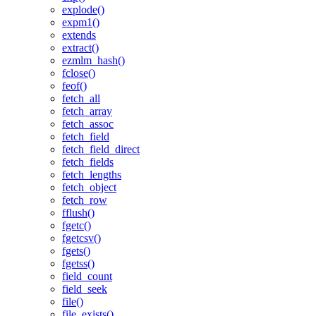
explode()
expm1()
extends
extract()
ezmlm_hash()
fclose()
feof()
fetch_all
fetch_array
fetch_assoc
fetch_field
fetch_field_direct
fetch_fields
fetch_lengths
fetch_object
fetch_row
fflush()
fgetc()
fgetcsv()
fgets()
fgetss()
field_count
field_seek
file()
file_exists()