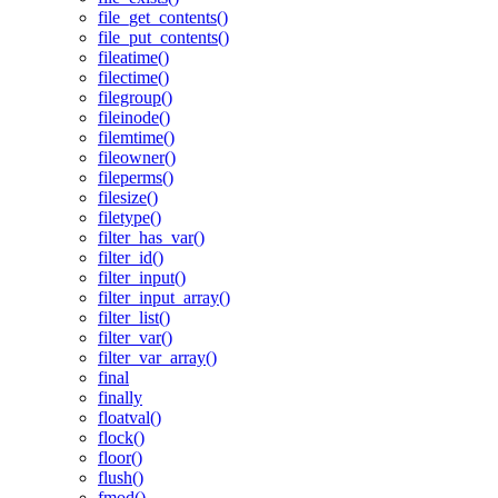
file_get_contents()
file_put_contents()
fileatime()
filectime()
filegroup()
fileinode()
filemtime()
fileowner()
fileperms()
filesize()
filetype()
filter_has_var()
filter_id()
filter_input()
filter_input_array()
filter_list()
filter_var()
filter_var_array()
final
finally
floatval()
flock()
floor()
flush()
fmod()