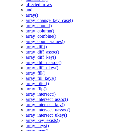
affected_rows
and
array()
array_change_key_case()
array_chunk()
array_column()
array_combine()
array_count_values()
array_diff()
array_diff_assoc()
array_diff_key()
array_diff_uassoc()
array_diff_ukey()
array_fill()
array_fill_keys()
array_filter()
array_flip()
array_intersect()
array_intersect_assoc()
array_intersect_key()
array_intersect_uassoc()
array_intersect_ukey()
array_key_exists()
array_keys()
array_map()