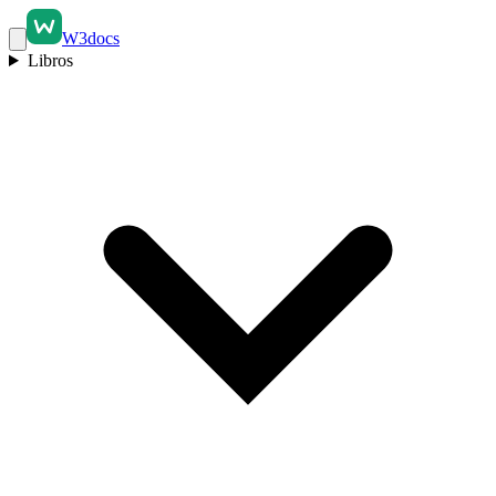
W3docs
Libros