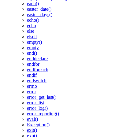
each()
easter_date()
easter_days()
echo()
echo
else
elseif
empty()
empty
end()
enddeclare
endfor
endforeach
endif
endswitch
errno
error
error_get_last()
error_list
error_log()
error_reporting()
eval()
Exception()
exit()
exp()