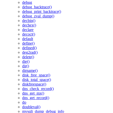
debug
debug_backtrace()
debug_print_backtrace()
debug_zval_dump()
decbin()
dechex()
declare
decoct()
default
define()
defined()
deg2rad()
delete()
die()
dir()
dirname()
disk_free_space()
disk_total_space()
diskfreespace()
dns_check_record()
dns_get_mx()
dns_get_record()
do
doubleval()
mysqli_dump_debug_info