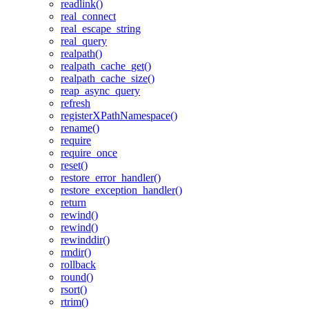
readlink()
real_connect
real_escape_string
real_query
realpath()
realpath_cache_get()
realpath_cache_size()
reap_async_query
refresh
registerXPathNamespace()
rename()
require
require_once
reset()
restore_error_handler()
restore_exception_handler()
return
rewind()
rewind()
rewinddir()
rmdir()
rollback
round()
rsort()
rtrim()