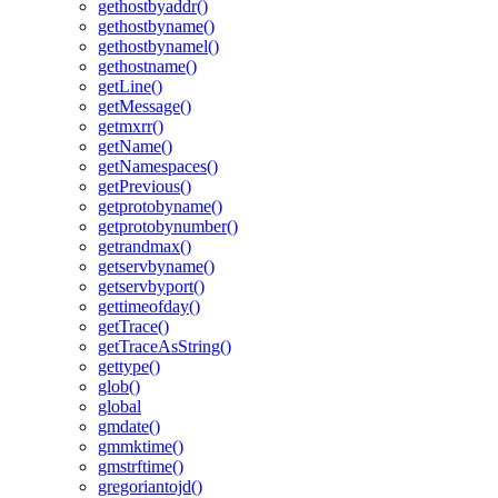
gethostbyaddr()
gethostbyname()
gethostbynamel()
gethostname()
getLine()
getMessage()
getmxrr()
getName()
getNamespaces()
getPrevious()
getprotobyname()
getprotobynumber()
getrandmax()
getservbyname()
getservbyport()
gettimeofday()
getTrace()
getTraceAsString()
gettype()
glob()
global
gmdate()
gmmktime()
gmstrftime()
gregoriantojd()