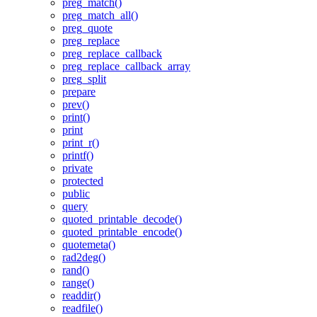
preg_match()
preg_match_all()
preg_quote
preg_replace
preg_replace_callback
preg_replace_callback_array
preg_split
prepare
prev()
print()
print
print_r()
printf()
private
protected
public
query
quoted_printable_decode()
quoted_printable_encode()
quotemeta()
rad2deg()
rand()
range()
readdir()
readfile()