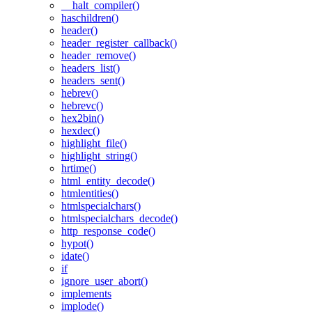
__halt_compiler()
haschildren()
header()
header_register_callback()
header_remove()
headers_list()
headers_sent()
hebrev()
hebrevc()
hex2bin()
hexdec()
highlight_file()
highlight_string()
hrtime()
html_entity_decode()
htmlentities()
htmlspecialchars()
htmlspecialchars_decode()
http_response_code()
hypot()
idate()
if
ignore_user_abort()
implements
implode()