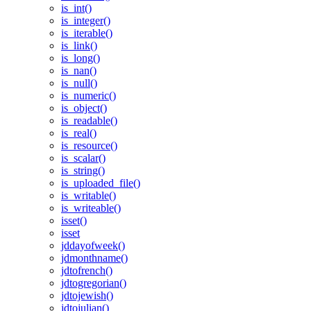
is_int()
is_integer()
is_iterable()
is_link()
is_long()
is_nan()
is_null()
is_numeric()
is_object()
is_readable()
is_real()
is_resource()
is_scalar()
is_string()
is_uploaded_file()
is_writable()
is_writeable()
isset()
isset
jddayofweek()
jdmonthname()
jdtofrench()
jdtogregorian()
jdtojewish()
jdtojulian()