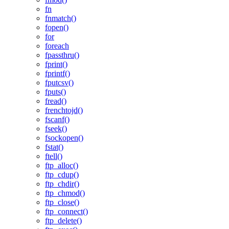
fn
fnmatch()
fopen()
for
foreach
fpassthru()
fprint()
fprintf()
fputcsv()
fputs()
fread()
frenchtojd()
fscanf()
fseek()
fsockopen()
fstat()
ftell()
ftp_alloc()
ftp_cdup()
ftp_chdir()
ftp_chmod()
ftp_close()
ftp_connect()
ftp_delete()