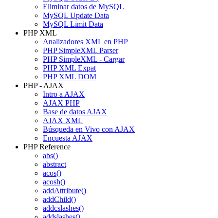
Eliminar datos de MySQL
MySQL Update Data
MySQL Limit Data
PHP XML
Analizadores XML en PHP
PHP SimpleXML Parser
PHP SimpleXML - Cargar
PHP XML Expat
PHP XML DOM
PHP - AJAX
Intro a AJAX
AJAX PHP
Base de datos AJAX
AJAX XML
Búsqueda en Vivo con AJAX
Encuesta AJAX
PHP Reference
abs()
abstract
acos()
acosh()
addAttribute()
addChild()
addcslashes()
addslashes()