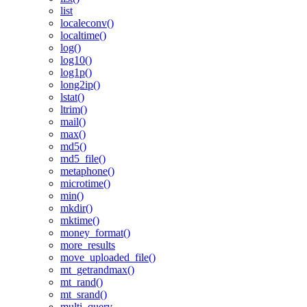
list
localeconv()
localtime()
log()
log10()
log1p()
long2ip()
lstat()
ltrim()
mail()
max()
md5()
md5_file()
metaphone()
microtime()
min()
mkdir()
mktime()
money_format()
more_results
move_uploaded_file()
mt_getrandmax()
mt_rand()
mt_srand()
multi_query