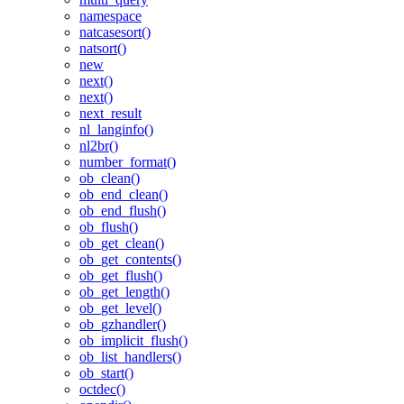
namespace
natcasesort()
natsort()
new
next()
next()
next_result
nl_langinfo()
nl2br()
number_format()
ob_clean()
ob_end_clean()
ob_end_flush()
ob_flush()
ob_get_clean()
ob_get_contents()
ob_get_flush()
ob_get_length()
ob_get_level()
ob_gzhandler()
ob_implicit_flush()
ob_list_handlers()
ob_start()
octdec()