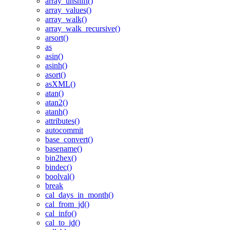
array_unshift()
array_values()
array_walk()
array_walk_recursive()
arsort()
as
asin()
asinh()
asort()
asXML()
atan()
atan2()
atanh()
attributes()
autocommit
base_convert()
basename()
bin2hex()
bindec()
boolval()
break
cal_days_in_month()
cal_from_jd()
cal_info()
cal_to_jd()