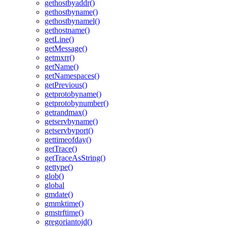
gethostbyaddr()
gethostbyname()
gethostbynamel()
gethostname()
getLine()
getMessage()
getmxrr()
getName()
getNamespaces()
getPrevious()
getprotobyname()
getprotobynumber()
getrandmax()
getservbyname()
getservbyport()
gettimeofday()
getTrace()
getTraceAsString()
gettype()
glob()
global
gmdate()
gmmktime()
gmstrftime()
gregoriantojd()