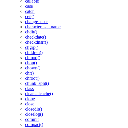
callable
case
catch
ceil()
change_user
character_set_name
chdir()
checkdate()
checkdnsrr()
chgrp()
children()
chmod()
chop()
chown()
chr()
chroot()
chunk_split()
class
clearstatcache()
clone
close
closedir()
closelog()
commit
compact()