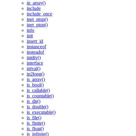
in_array()
include
include_once
inet_ntop()
inet_pton()
info
init
insert_id
instanceof
insteadof
intdiv()
interface
intval()
ip2long()
is_array()
is_bool()
is_callable()
is_countable()
is_dir()
is_double()
is_executable()
is_file()
is_finite()
is_float()
is_infinite()