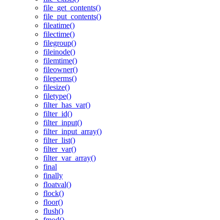
file_get_contents()
file_put_contents()
fileatime()
filectime()
filegroup()
fileinode()
filemtime()
fileowner()
fileperms()
filesize()
filetype()
filter_has_var()
filter_id()
filter_input()
filter_input_array()
filter_list()
filter_var()
filter_var_array()
final
finally
floatval()
flock()
floor()
flush()
fmod()