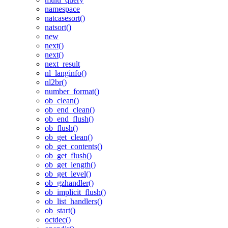
namespace
natcasesort()
natsort()
new
next()
next()
next_result
nl_langinfo()
nl2br()
number_format()
ob_clean()
ob_end_clean()
ob_end_flush()
ob_flush()
ob_get_clean()
ob_get_contents()
ob_get_flush()
ob_get_length()
ob_get_level()
ob_gzhandler()
ob_implicit_flush()
ob_list_handlers()
ob_start()
octdec()