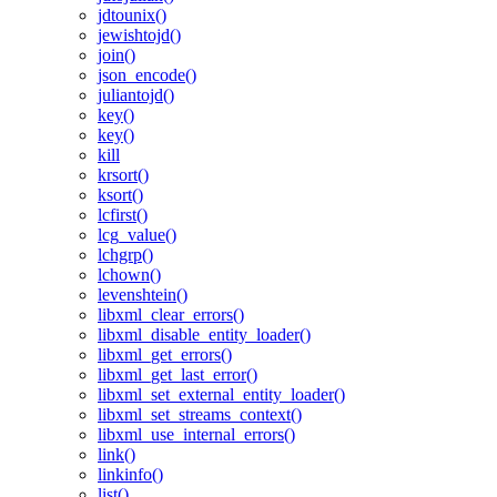
jdtounix()
jewishtojd()
join()
json_encode()
juliantojd()
key()
key()
kill
krsort()
ksort()
lcfirst()
lcg_value()
lchgrp()
lchown()
levenshtein()
libxml_clear_errors()
libxml_disable_entity_loader()
libxml_get_errors()
libxml_get_last_error()
libxml_set_external_entity_loader()
libxml_set_streams_context()
libxml_use_internal_errors()
link()
linkinfo()
list()