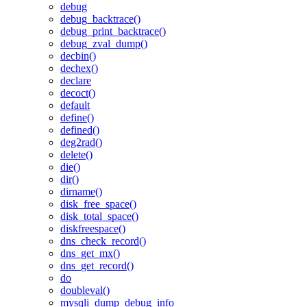
debug
debug_backtrace()
debug_print_backtrace()
debug_zval_dump()
decbin()
dechex()
declare
decoct()
default
define()
defined()
deg2rad()
delete()
die()
dir()
dirname()
disk_free_space()
disk_total_space()
diskfreespace()
dns_check_record()
dns_get_mx()
dns_get_record()
do
doubleval()
mysqli_dump_debug_info