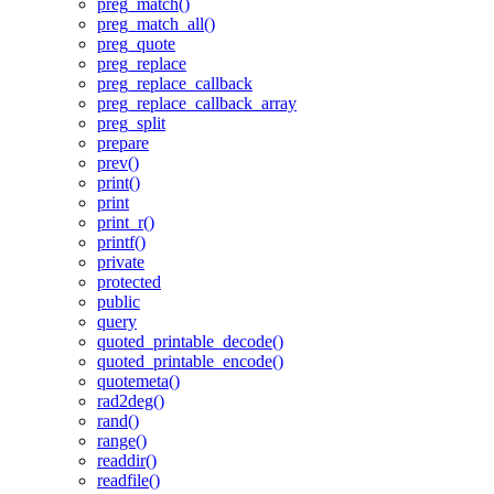
preg_match()
preg_match_all()
preg_quote
preg_replace
preg_replace_callback
preg_replace_callback_array
preg_split
prepare
prev()
print()
print
print_r()
printf()
private
protected
public
query
quoted_printable_decode()
quoted_printable_encode()
quotemeta()
rad2deg()
rand()
range()
readdir()
readfile()