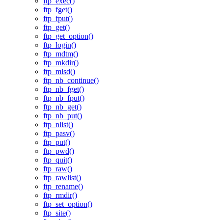
ftp_exec()
ftp_fget()
ftp_fput()
ftp_get()
ftp_get_option()
ftp_login()
ftp_mdtm()
ftp_mkdir()
ftp_mlsd()
ftp_nb_continue()
ftp_nb_fget()
ftp_nb_fput()
ftp_nb_get()
ftp_nb_put()
ftp_nlist()
ftp_pasv()
ftp_put()
ftp_pwd()
ftp_quit()
ftp_raw()
ftp_rawlist()
ftp_rename()
ftp_rmdir()
ftp_set_option()
ftp_site()