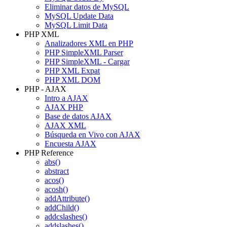
Eliminar datos de MySQL
MySQL Update Data
MySQL Limit Data
PHP XML
Analizadores XML en PHP
PHP SimpleXML Parser
PHP SimpleXML - Cargar
PHP XML Expat
PHP XML DOM
PHP - AJAX
Intro a AJAX
AJAX PHP
Base de datos AJAX
AJAX XML
Búsqueda en Vivo con AJAX
Encuesta AJAX
PHP Reference
abs()
abstract
acos()
acosh()
addAttribute()
addChild()
addcslashes()
addslashes()