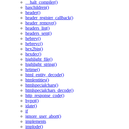
__halt_compiler()
haschildren()
header()
header_register_callback()
header_remove()
headers_list()
headers_sent()
hebrev()
hebrevc()
hex2bin()
hexdec()
highlight_file()
highlight_string()
hrtime()
html_entity_decode()
htmlentities()
htmlspecialchars()
htmlspecialchars_decode()
http_response_code()
hypot()
idate()
if
ignore_user_abort()
implements
implode()