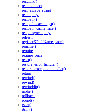
readlink()
real_connect
real_escape_string
real_query
realpath()
realpath_cache_get()
realpath_cache_size()
reap_async_query
refresh
registerXPathNamespace()
rename()
require
require_once
reset()
restore_error_handler()
restore_exception_handler()
return
rewind()
rewind()
rewinddir()
rmdir()
rollback
round()
rsort()
rtrim()