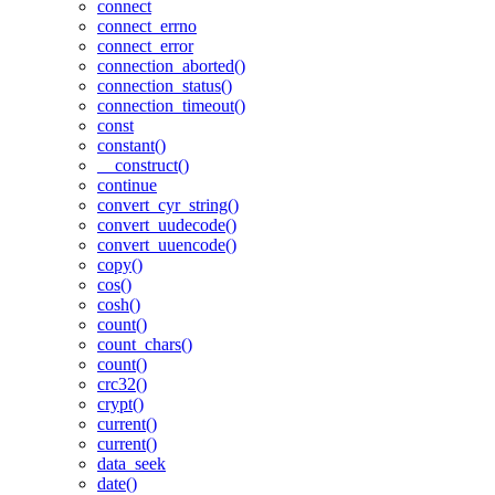
connect
connect_errno
connect_error
connection_aborted()
connection_status()
connection_timeout()
const
constant()
__construct()
continue
convert_cyr_string()
convert_uudecode()
convert_uuencode()
copy()
cos()
cosh()
count()
count_chars()
count()
crc32()
crypt()
current()
current()
data_seek
date()