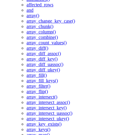
affected_rows
and
array()
array_change_key_case()
array_chunk()
array_column()
array_combine()
array_count_values()
array_diff()
array_diff_assoc()
array_diff_key()
array_diff_uassoc()
array_diff_ukey()
array_fill()
array_fill_keys()
array_filter()
array_flip()
array_intersect()
array_intersect_assoc()
array_intersect_key()
array_intersect_uassoc()
array_intersect_ukey()
array_key_exists()
array_keys()
array_map()