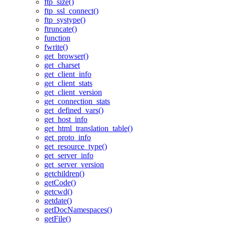
ftp_size()
ftp_ssl_connect()
ftp_systype()
ftruncate()
function
fwrite()
get_browser()
get_charset
get_client_info
get_client_stats
get_client_version
get_connection_stats
get_defined_vars()
get_host_info
get_html_translation_table()
get_proto_info
get_resource_type()
get_server_info
get_server_version
getchildren()
getCode()
getcwd()
getdate()
getDocNamespaces()
getFile()