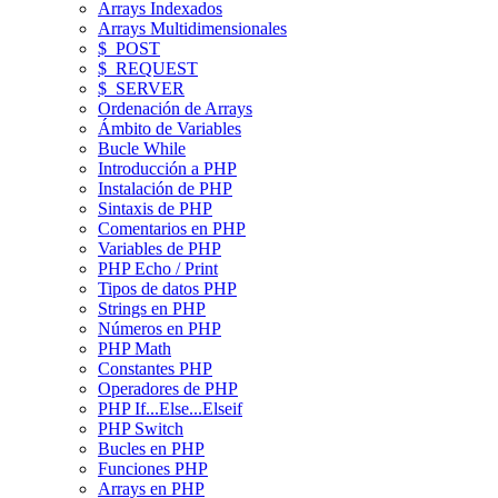
Arrays Indexados
Arrays Multidimensionales
$_POST
$_REQUEST
$_SERVER
Ordenación de Arrays
Ámbito de Variables
Bucle While
Introducción a PHP
Instalación de PHP
Sintaxis de PHP
Comentarios en PHP
Variables de PHP
PHP Echo / Print
Tipos de datos PHP
Strings en PHP
Números en PHP
PHP Math
Constantes PHP
Operadores de PHP
PHP If...Else...Elseif
PHP Switch
Bucles en PHP
Funciones PHP
Arrays en PHP