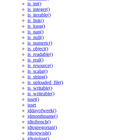
is_int()
is_integer()
is_iterable()
is_link()
is_long()
is_nan()
is_null()
is_numeric()
is_object()
is_readable()
is_real()
is_resource()
is_scalar()
is_string()
is_uploaded_file()
is_writable()
is_writeable()
isset()
isset
jddayofweek()
jdmonthname()
jdtofrench()
jdtogregorian()
jdtojewish()
jdtojulian()