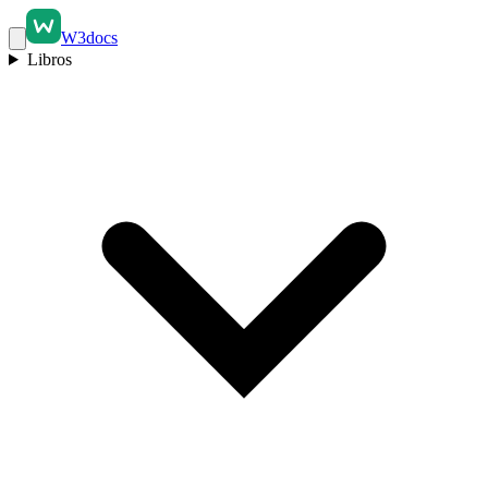
W3docs
Libros