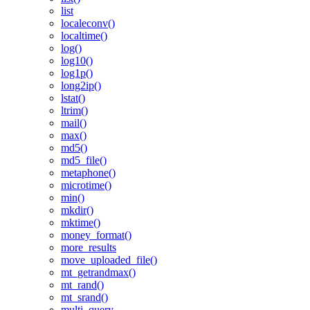
list
localeconv()
localtime()
log()
log10()
log1p()
long2ip()
lstat()
ltrim()
mail()
max()
md5()
md5_file()
metaphone()
microtime()
min()
mkdir()
mktime()
money_format()
more_results
move_uploaded_file()
mt_getrandmax()
mt_rand()
mt_srand()
multi_query