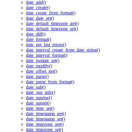
date_add()
date_create()
date_create_from_format()
date_date_set()
date_default_timezone_get()
date_default_timezone_set()
date_diff()
date_format()
date_get_last_errors()
date_interval_create_from_date_string()
date_interval_format()
date_isodate_set()
date_modify()
date_offset_get()
date_parse()
date_parse_from_format()
date_sub()
date_sun_info()
date_sunrise()
date_sunset()
date_time_set()
date_timestamp_get()
date_timestamp_set()
date_timezone_get()
date_timezone_set()