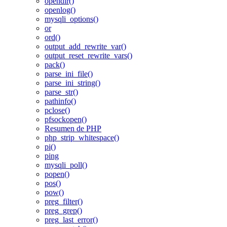
opendir()
openlog()
mysqli_options()
or
ord()
output_add_rewrite_var()
output_reset_rewrite_vars()
pack()
parse_ini_file()
parse_ini_string()
parse_str()
pathinfo()
pclose()
pfsockopen()
Resumen de PHP
php_strip_whitespace()
pi()
ping
mysqli_poll()
popen()
pos()
pow()
preg_filter()
preg_grep()
preg_last_error()