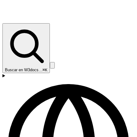
Buscar en W3docs…
⌘K