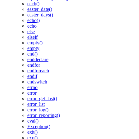
each()
easter_date()
easter_days()
echo()
echo
else
elseif
empty()
empty
end()
enddeclare
endfor
endforeach
endif
endswitch
errno
error
error_get_last()
error_list
error_log()
error_reporting()
eval()
Exception()
exit()
exp()