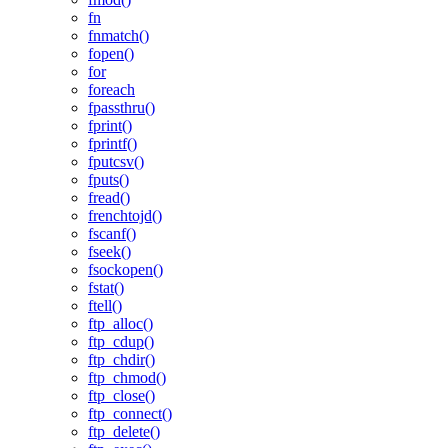
fn
fnmatch()
fopen()
for
foreach
fpassthru()
fprint()
fprintf()
fputcsv()
fputs()
fread()
frenchtojd()
fscanf()
fseek()
fsockopen()
fstat()
ftell()
ftp_alloc()
ftp_cdup()
ftp_chdir()
ftp_chmod()
ftp_close()
ftp_connect()
ftp_delete()