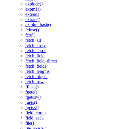
explode()
expm1()
extends
extract()
ezmlm_hash()
fclose()
feof()
fetch_all
fetch_array
fetch_assoc
fetch_field
fetch_field_direct
fetch_fields
fetch_lengths
fetch_object
fetch_row
fflush()
fgetc()
fgetcsv()
fgets()
fgetss()
field_count
field_seek
file()
file_exists()