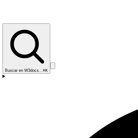
Buscar en W3docs…
⌘K