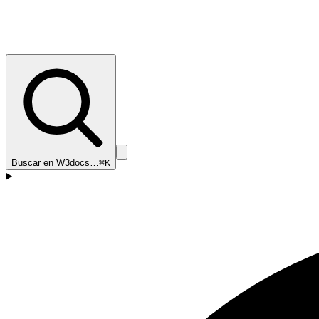
Buscar en W3docs…
⌘K