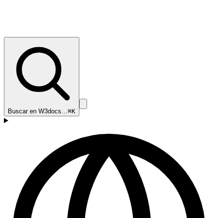
Buscar en W3docs…
⌘K