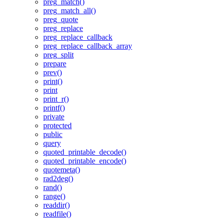
preg_match()
preg_match_all()
preg_quote
preg_replace
preg_replace_callback
preg_replace_callback_array
preg_split
prepare
prev()
print()
print
print_r()
printf()
private
protected
public
query
quoted_printable_decode()
quoted_printable_encode()
quotemeta()
rad2deg()
rand()
range()
readdir()
readfile()