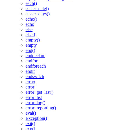
each()
easter_date()
easter_days()
echo()
echo
else
elseif
empty()
empty
end()
enddeclare
endfor
endforeach
endif
endswitch
errno
error
error_get_last()
error_list
error_log()
error_reporting()
eval()
Exception()
exit()
exp()