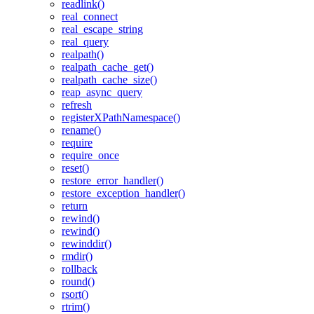
readlink()
real_connect
real_escape_string
real_query
realpath()
realpath_cache_get()
realpath_cache_size()
reap_async_query
refresh
registerXPathNamespace()
rename()
require
require_once
reset()
restore_error_handler()
restore_exception_handler()
return
rewind()
rewind()
rewinddir()
rmdir()
rollback
round()
rsort()
rtrim()