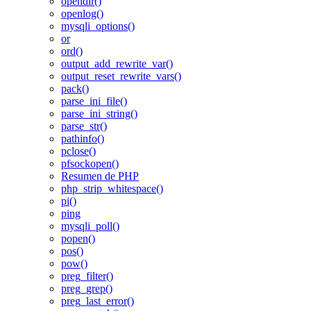
opendir()
openlog()
mysqli_options()
or
ord()
output_add_rewrite_var()
output_reset_rewrite_vars()
pack()
parse_ini_file()
parse_ini_string()
parse_str()
pathinfo()
pclose()
pfsockopen()
Resumen de PHP
php_strip_whitespace()
pi()
ping
mysqli_poll()
popen()
pos()
pow()
preg_filter()
preg_grep()
preg_last_error()