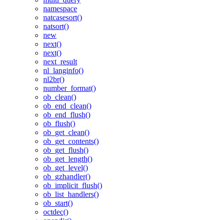
namespace
natcasesort()
natsort()
new
next()
next()
next_result
nl_langinfo()
nl2br()
number_format()
ob_clean()
ob_end_clean()
ob_end_flush()
ob_flush()
ob_get_clean()
ob_get_contents()
ob_get_flush()
ob_get_length()
ob_get_level()
ob_gzhandler()
ob_implicit_flush()
ob_list_handlers()
ob_start()
octdec()