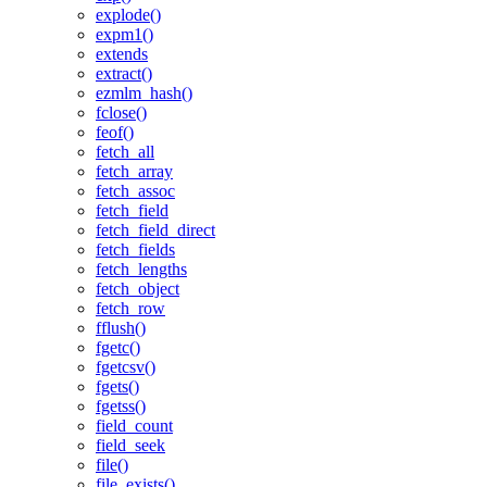
explode()
expm1()
extends
extract()
ezmlm_hash()
fclose()
feof()
fetch_all
fetch_array
fetch_assoc
fetch_field
fetch_field_direct
fetch_fields
fetch_lengths
fetch_object
fetch_row
fflush()
fgetc()
fgetcsv()
fgets()
fgetss()
field_count
field_seek
file()
file_exists()