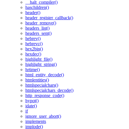
__halt_compiler()
haschildren()
header()
header_register_callback()
header_remove()
headers_list()
headers_sent()
hebrev()
hebrevc()
hex2bin()
hexdec()
highlight_file()
highlight_string()
hrtime()
html_entity_decode()
htmlentities()
htmlspecialchars()
htmlspecialchars_decode()
http_response_code()
hypot()
idate()
if
ignore_user_abort()
implements
implode()