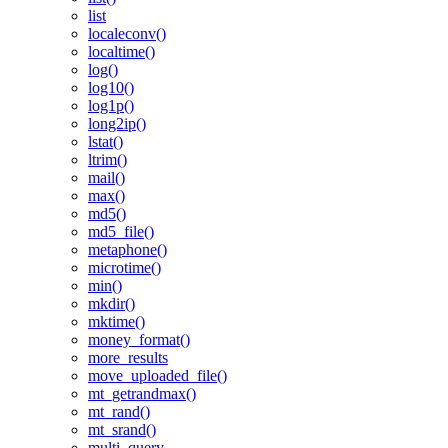
list
localeconv()
localtime()
log()
log10()
log1p()
long2ip()
lstat()
ltrim()
mail()
max()
md5()
md5_file()
metaphone()
microtime()
min()
mkdir()
mktime()
money_format()
more_results
move_uploaded_file()
mt_getrandmax()
mt_rand()
mt_srand()
multi_query