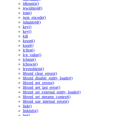
jdtounix()
jewishtojd()
join()
json_encode()
juliantojd()
key()
key()
kill
krsort()
ksort()
lcfirst()
lcg_value()
lchgrp()
lchown()
levenshtein()
libxml_clear_errors()
libxml_disable_entity_loader()
libxml_get_errors()
libxml_get_last_error()
libxml_set_external_entity_loader()
libxml_set_streams_context()
libxml_use_internal_errors()
link()
linkinfo()
list()