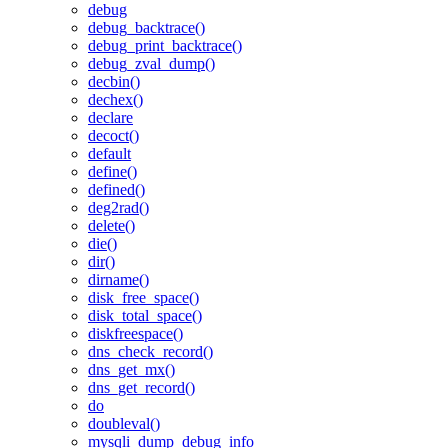
debug
debug_backtrace()
debug_print_backtrace()
debug_zval_dump()
decbin()
dechex()
declare
decoct()
default
define()
defined()
deg2rad()
delete()
die()
dir()
dirname()
disk_free_space()
disk_total_space()
diskfreespace()
dns_check_record()
dns_get_mx()
dns_get_record()
do
doubleval()
mysqli_dump_debug_info