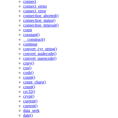
connect
connect_errno
connect_error
connection_aborted()
connection_status()
connection_timeout()
const
constant()
__construct()
continue
convert_cyr_string()
convert_uudecode()
convert_uuencode()
copy()
cos()
cosh()
count()
count_chars()
count()
crc32()
crypt()
current()
current()
data_seek
date()