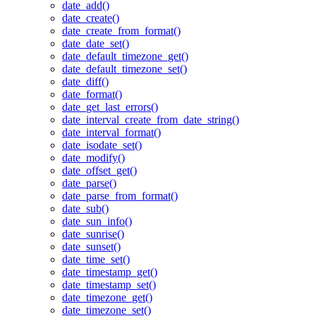
date_add()
date_create()
date_create_from_format()
date_date_set()
date_default_timezone_get()
date_default_timezone_set()
date_diff()
date_format()
date_get_last_errors()
date_interval_create_from_date_string()
date_interval_format()
date_isodate_set()
date_modify()
date_offset_get()
date_parse()
date_parse_from_format()
date_sub()
date_sun_info()
date_sunrise()
date_sunset()
date_time_set()
date_timestamp_get()
date_timestamp_set()
date_timezone_get()
date_timezone_set()