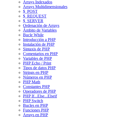
Arrays Indexados
Arrays Multidimensionales
$_POST
$_REQUEST
$_SERVER
Ordenación de Arrays
Ámbito de Variables
Bucle While
Introducción a PHP
Instalación de PHP
Sintaxis de PHP
Comentarios en PHP
Variables de PHP
PHP Echo / Print
Tipos de datos PHP
Strings en PHP
Números en PHP
PHP Math
Constantes PHP
Operadores de PHP
PHP If...Else...Elseif
PHP Switch
Bucles en PHP
Funciones PHP
Arrays en PHP