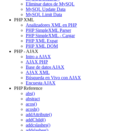
Eliminar datos de MySQL
MySQL Update Data
MySQL Limit Data
PHP XML
Analizadores XML en PHP
PHP SimpleXML Parser
PHP SimpleXML - Cargar
PHP XML Expat
PHP XML DOM
PHP - AJAX
Intro a AJAX
AJAX PHP
Base de datos AJAX
AJAX XML
Búsqueda en Vivo con AJAX
Encuesta AJAX
PHP Reference
abs()
abstract
acos()
acosh()
addAttribute()
addChild()
addcslashes()
addslashes()