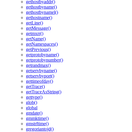
gethostbyaddr()
gethostbyname()
gethostbynamel()
gethostname()
getLine()
getMessage()
getmxrr()
getName()
getNamespaces()
getPrevious()
getprotobyname()
getprotobynumber()
getrandmax()
getservbyname()
getservbyport()
gettimeofday()
getTrace()
getTraceAsString()
gettype()
glob()
global
gmdate()
gmmktime()
gmstrftime()
gregoriantojd()