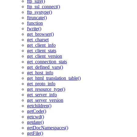
ftp_size()
ftp_ssl_connect()
ftp_systype()
ftruncate()
function
fwrite()
get_browser()
get_charset
get_client_info
get_client_stats
get_client_version
get_connection_stats
get_defined_vars()
get_host_info
get_html_translation_table()
get_proto_info
get_resource_type()
get_server_info
get_server_version
getchildren()
getCode()
getcwd()
getdate()
getDocNamespaces()
getFile()