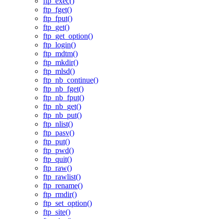
ftp_exec()
ftp_fget()
ftp_fput()
ftp_get()
ftp_get_option()
ftp_login()
ftp_mdtm()
ftp_mkdir()
ftp_mlsd()
ftp_nb_continue()
ftp_nb_fget()
ftp_nb_fput()
ftp_nb_get()
ftp_nb_put()
ftp_nlist()
ftp_pasv()
ftp_put()
ftp_pwd()
ftp_quit()
ftp_raw()
ftp_rawlist()
ftp_rename()
ftp_rmdir()
ftp_set_option()
ftp_site()