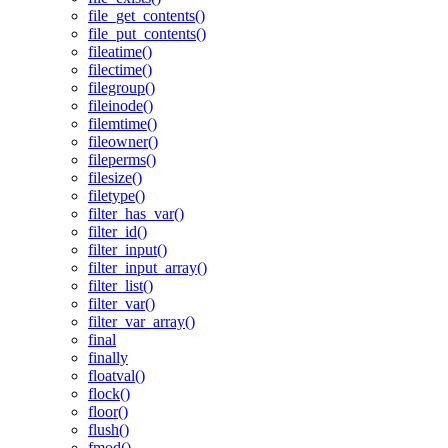
file_get_contents()
file_put_contents()
fileatime()
filectime()
filegroup()
fileinode()
filemtime()
fileowner()
fileperms()
filesize()
filetype()
filter_has_var()
filter_id()
filter_input()
filter_input_array()
filter_list()
filter_var()
filter_var_array()
final
finally
floatval()
flock()
floor()
flush()
fmod()