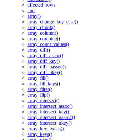
affected_rows
and
array()
array_change_key_case()
array_chunk()
array_column()
array_combine()
array_count_values()
array_diff()
array_diff_assoc()
array_diff_key()
array_diff_uassoc()
array_diff_ukey()
array_fill()
array_fill_keys()
array_filter()
array_flip()
array_intersect()
array_intersect_assoc()
array_intersect_key()
array_intersect_uassoc()
array_intersect_ukey()
array_key_exists()
array_keys()
array_map()