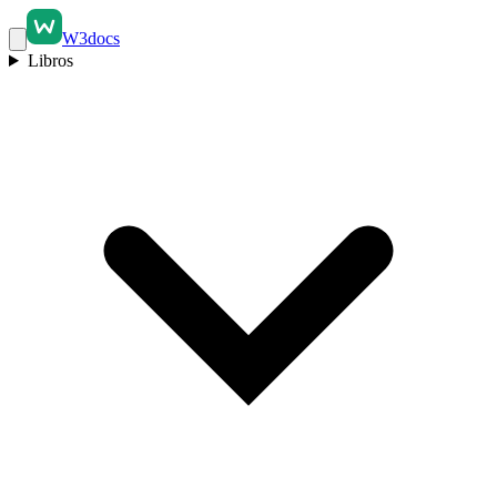
W3docs
Libros