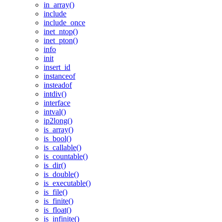
in_array()
include
include_once
inet_ntop()
inet_pton()
info
init
insert_id
instanceof
insteadof
intdiv()
interface
intval()
ip2long()
is_array()
is_bool()
is_callable()
is_countable()
is_dir()
is_double()
is_executable()
is_file()
is_finite()
is_float()
is_infinite()