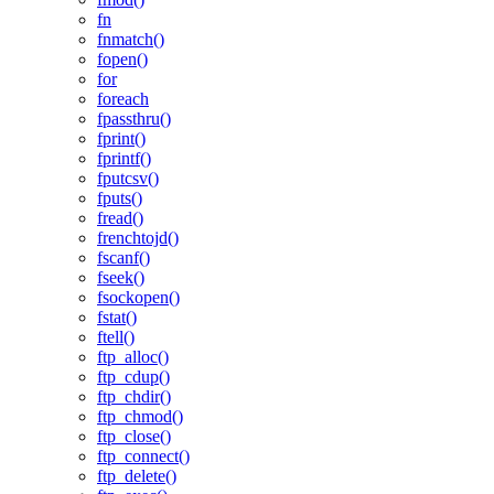
fn
fnmatch()
fopen()
for
foreach
fpassthru()
fprint()
fprintf()
fputcsv()
fputs()
fread()
frenchtojd()
fscanf()
fseek()
fsockopen()
fstat()
ftell()
ftp_alloc()
ftp_cdup()
ftp_chdir()
ftp_chmod()
ftp_close()
ftp_connect()
ftp_delete()