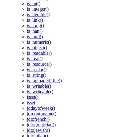
is_int()
is_integer()
is_iterable()
is_link()
is_long()
is_nan()
is_null()
is_numeric()
is_object()
is_readable()
is_real()
is_resource()
is_scalar()
is_string()
is_uploaded_file()
is_writable()
is_writeable()
isset()
isset
jddayofweek()
jdmonthname()
jdtofrench()
jdtogregorian()
jdtojewish()
jdtojulian()