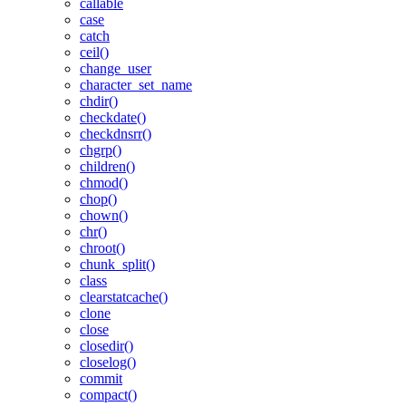
callable
case
catch
ceil()
change_user
character_set_name
chdir()
checkdate()
checkdnsrr()
chgrp()
children()
chmod()
chop()
chown()
chr()
chroot()
chunk_split()
class
clearstatcache()
clone
close
closedir()
closelog()
commit
compact()