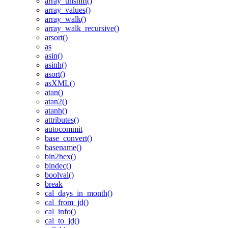
array_unshift()
array_values()
array_walk()
array_walk_recursive()
arsort()
as
asin()
asinh()
asort()
asXML()
atan()
atan2()
atanh()
attributes()
autocommit
base_convert()
basename()
bin2hex()
bindec()
boolval()
break
cal_days_in_month()
cal_from_jd()
cal_info()
cal_to_jd()