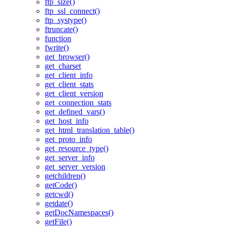
ftp_size()
ftp_ssl_connect()
ftp_systype()
ftruncate()
function
fwrite()
get_browser()
get_charset
get_client_info
get_client_stats
get_client_version
get_connection_stats
get_defined_vars()
get_host_info
get_html_translation_table()
get_proto_info
get_resource_type()
get_server_info
get_server_version
getchildren()
getCode()
getcwd()
getdate()
getDocNamespaces()
getFile()