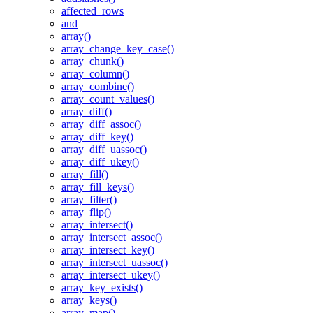
affected_rows
and
array()
array_change_key_case()
array_chunk()
array_column()
array_combine()
array_count_values()
array_diff()
array_diff_assoc()
array_diff_key()
array_diff_uassoc()
array_diff_ukey()
array_fill()
array_fill_keys()
array_filter()
array_flip()
array_intersect()
array_intersect_assoc()
array_intersect_key()
array_intersect_uassoc()
array_intersect_ukey()
array_key_exists()
array_keys()
array_map()