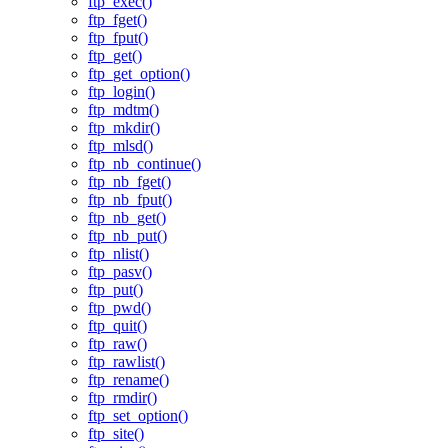
ftp_exec()
ftp_fget()
ftp_fput()
ftp_get()
ftp_get_option()
ftp_login()
ftp_mdtm()
ftp_mkdir()
ftp_mlsd()
ftp_nb_continue()
ftp_nb_fget()
ftp_nb_fput()
ftp_nb_get()
ftp_nb_put()
ftp_nlist()
ftp_pasv()
ftp_put()
ftp_pwd()
ftp_quit()
ftp_raw()
ftp_rawlist()
ftp_rename()
ftp_rmdir()
ftp_set_option()
ftp_site()