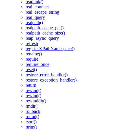
readlink()
real_connect
real_escape_string
real_query
realpath()
realpath_cache_get()
realpath_cache_size()
reap_async_query
refresh
registerXPathNamespace()
rename()
require
require_once
reset()
restore_error_handler()
restore_exception_handler()
return
rewind()
rewind()
rewinddir()
rmdir()
rollback
round()
rsort()
rtrim()