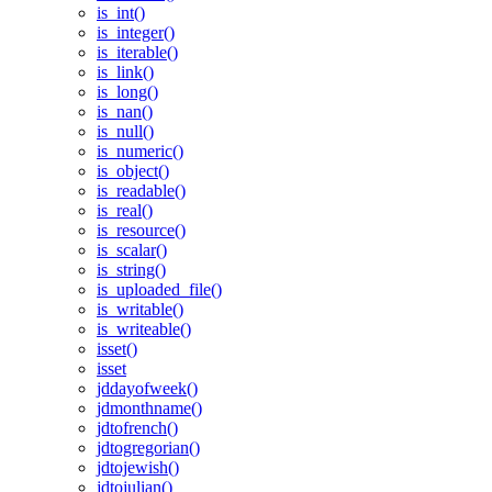
is_int()
is_integer()
is_iterable()
is_link()
is_long()
is_nan()
is_null()
is_numeric()
is_object()
is_readable()
is_real()
is_resource()
is_scalar()
is_string()
is_uploaded_file()
is_writable()
is_writeable()
isset()
isset
jddayofweek()
jdmonthname()
jdtofrench()
jdtogregorian()
jdtojewish()
jdtojulian()