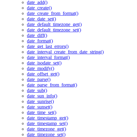
date_add()
date_create()
date_create_from_format()
date_date_set()
date_default_timezone_get()
date_default_timezone_set()
date_diff()
date_format()
date_get_last_errors()
date_interval_create_from_date_string()
date_interval_format()
date_isodate_set()
date_modify()
date_offset_get()
date_parse()
date_parse_from_format()
date_sub()
date_sun_info()
date_sunrise()
date_sunset()
date_time_set()
date_timestamp_get()
date_timestamp_set()
date_timezone_get()
date_timezone_set()