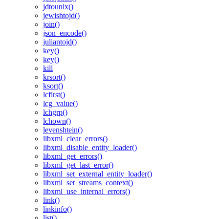
jdtounix()
jewishtojd()
join()
json_encode()
juliantojd()
key()
key()
kill
krsort()
ksort()
lcfirst()
lcg_value()
lchgrp()
lchown()
levenshtein()
libxml_clear_errors()
libxml_disable_entity_loader()
libxml_get_errors()
libxml_get_last_error()
libxml_set_external_entity_loader()
libxml_set_streams_context()
libxml_use_internal_errors()
link()
linkinfo()
list()