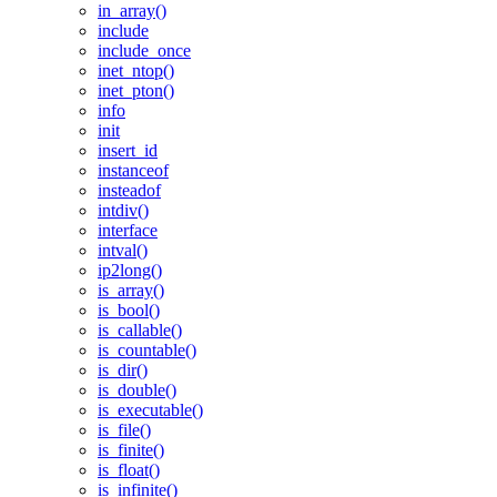
in_array()
include
include_once
inet_ntop()
inet_pton()
info
init
insert_id
instanceof
insteadof
intdiv()
interface
intval()
ip2long()
is_array()
is_bool()
is_callable()
is_countable()
is_dir()
is_double()
is_executable()
is_file()
is_finite()
is_float()
is_infinite()