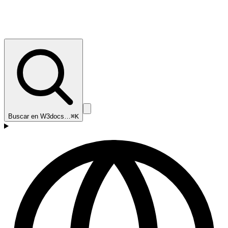
Buscar en W3docs…
⌘K