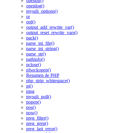
opendir()
openlog()
mysqli_options()
or
ord()
output_add_rewrite_var()
output_reset_rewrite_vars()
pack()
parse_ini_file()
parse_ini_string()
parse_str()
pathinfo()
pclose()
pfsockopen()
Resumen de PHP
php_strip_whitespace()
pi()
ping
mysqli_poll()
popen()
pos()
pow()
preg_filter()
preg_grep()
preg_last_error()