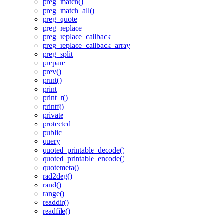
preg_match()
preg_match_all()
preg_quote
preg_replace
preg_replace_callback
preg_replace_callback_array
preg_split
prepare
prev()
print()
print
print_r()
printf()
private
protected
public
query
quoted_printable_decode()
quoted_printable_encode()
quotemeta()
rad2deg()
rand()
range()
readdir()
readfile()