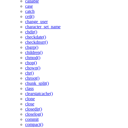
callable
case
catch
ceil()
change_user
character_set_name
chdir()
checkdate()
checkdnsrr()
chgrp()
children()
chmod()
chop()
chown()
chr()
chroot()
chunk_split()
class
clearstatcache()
clone
close
closedir()
closelog()
commit
compact()