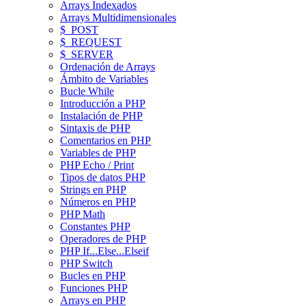
Arrays Indexados
Arrays Multidimensionales
$_POST
$_REQUEST
$_SERVER
Ordenación de Arrays
Ámbito de Variables
Bucle While
Introducción a PHP
Instalación de PHP
Sintaxis de PHP
Comentarios en PHP
Variables de PHP
PHP Echo / Print
Tipos de datos PHP
Strings en PHP
Números en PHP
PHP Math
Constantes PHP
Operadores de PHP
PHP If...Else...Elseif
PHP Switch
Bucles en PHP
Funciones PHP
Arrays en PHP