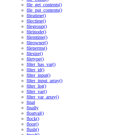
file_get_contents()
file_put_contents()
fileatime()
filectime()
filegroup()
fileinode()
filemtime()
fileowner()
fileperms()
filesize()
filetype()
filter_has_var()
filter_id()
filter_input()
filter_input_array()
filter_list()
filter_var()
filter_var_array()
final
finally
floatval()
flock()
floor()
flush()
fmod()