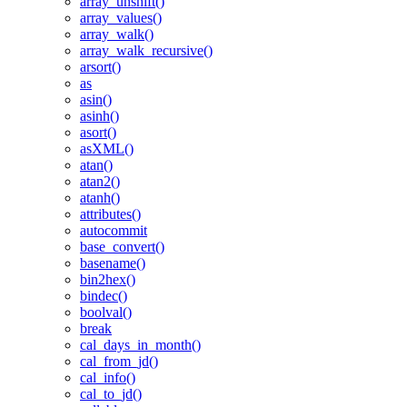
array_unshift()
array_values()
array_walk()
array_walk_recursive()
arsort()
as
asin()
asinh()
asort()
asXML()
atan()
atan2()
atanh()
attributes()
autocommit
base_convert()
basename()
bin2hex()
bindec()
boolval()
break
cal_days_in_month()
cal_from_jd()
cal_info()
cal_to_jd()