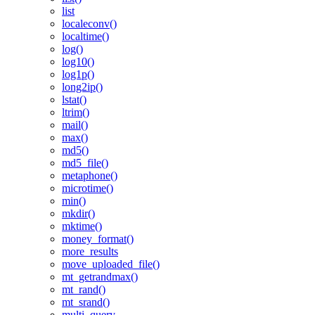
list
localeconv()
localtime()
log()
log10()
log1p()
long2ip()
lstat()
ltrim()
mail()
max()
md5()
md5_file()
metaphone()
microtime()
min()
mkdir()
mktime()
money_format()
more_results
move_uploaded_file()
mt_getrandmax()
mt_rand()
mt_srand()
multi_query