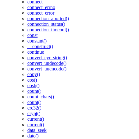
connect
connect_errno
connect_error
connection_aborted()
connection_status()
connection_timeout()
const
constant()
__construct()
continue
convert_cyr_string()
convert_uudecode()
convert_uuencode()
copy()
cos()
cosh()
count()
count_chars()
count()
crc32()
crypt()
current()
current()
data_seek
date()