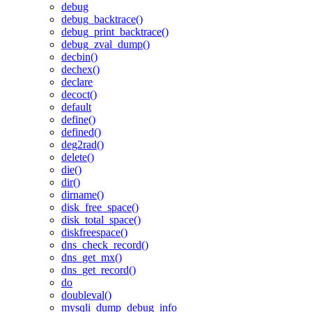
debug
debug_backtrace()
debug_print_backtrace()
debug_zval_dump()
decbin()
dechex()
declare
decoct()
default
define()
defined()
deg2rad()
delete()
die()
dir()
dirname()
disk_free_space()
disk_total_space()
diskfreespace()
dns_check_record()
dns_get_mx()
dns_get_record()
do
doubleval()
mysqli_dump_debug_info