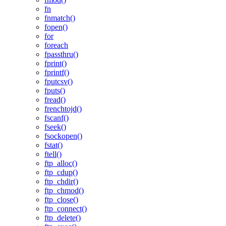
fn
fnmatch()
fopen()
for
foreach
fpassthru()
fprint()
fprintf()
fputcsv()
fputs()
fread()
frenchtojd()
fscanf()
fseek()
fsockopen()
fstat()
ftell()
ftp_alloc()
ftp_cdup()
ftp_chdir()
ftp_chmod()
ftp_close()
ftp_connect()
ftp_delete()