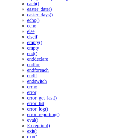
each()
easter_date()
easter_days()
echo()
echo
else
elseif
empty()
empty
end()
enddeclare
endfor
endforeach
endif
endswitch
errno
error
error_get_last()
error_list
error_log()
error_reporting()
eval()
Exception()
exit()
exp()