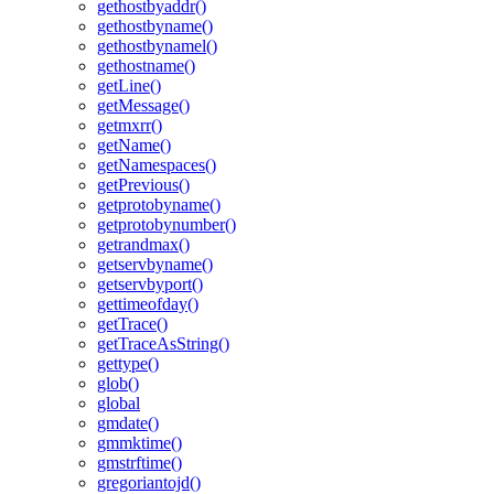
gethostbyaddr()
gethostbyname()
gethostbynamel()
gethostname()
getLine()
getMessage()
getmxrr()
getName()
getNamespaces()
getPrevious()
getprotobyname()
getprotobynumber()
getrandmax()
getservbyname()
getservbyport()
gettimeofday()
getTrace()
getTraceAsString()
gettype()
glob()
global
gmdate()
gmmktime()
gmstrftime()
gregoriantojd()