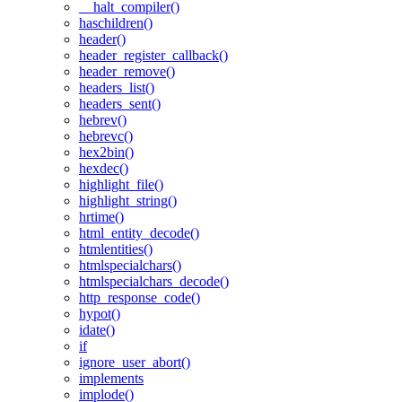
__halt_compiler()
haschildren()
header()
header_register_callback()
header_remove()
headers_list()
headers_sent()
hebrev()
hebrevc()
hex2bin()
hexdec()
highlight_file()
highlight_string()
hrtime()
html_entity_decode()
htmlentities()
htmlspecialchars()
htmlspecialchars_decode()
http_response_code()
hypot()
idate()
if
ignore_user_abort()
implements
implode()