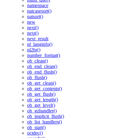
namespace
natcasesort()
natsort()
new
next()
next()
next_result
nl_langinfo()
nl2br()
number_format()
ob_clean()
ob_end_clean()
ob_end_flush()
ob_flush()
ob_get_clean()
ob_get_contents()
ob_get_flush()
ob_get_length()
ob_get_level()
ob_gzhandler()
ob_implicit_flush()
ob_list_handlers()
ob_start()
octdec()