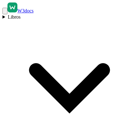
W3docs
Libros