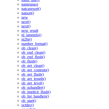
namespace
natcasesort()
natsort()
new
next()
next()
next_result
nl_langinfo()
nl2br()
number_format()
ob_clean()
ob_end_clean()
ob_end_flush()
ob_flush()
ob_get_clean()
ob_get_contents()
ob_get_flush()
ob_get_length()
ob_get_level()
ob_gzhandler()
ob_implicit_flush()
ob_list_handlers()
ob_start()
octdec()