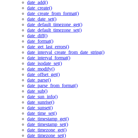
date_add()
date_create()
date_create_from_format()
date_date_set()
date_default_timezone_get()
date_default_timezone_set()
date_diff()
date_format()
date_get_last_errors()
date_interval_create_from_date_string()
date_interval_format()
date_isodate_set()
date_modify()
date_offset_get()
date_parse()
date_parse_from_format()
date_sub()
date_sun_info()
date_sunrise()
date_sunset()
date_time_set()
date_timestamp_get()
date_timestamp_set()
date_timezone_get()
date_timezone_set()