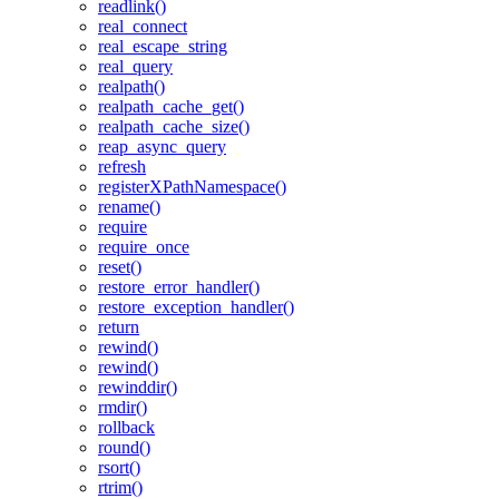
readlink()
real_connect
real_escape_string
real_query
realpath()
realpath_cache_get()
realpath_cache_size()
reap_async_query
refresh
registerXPathNamespace()
rename()
require
require_once
reset()
restore_error_handler()
restore_exception_handler()
return
rewind()
rewind()
rewinddir()
rmdir()
rollback
round()
rsort()
rtrim()