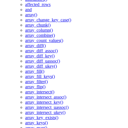
affected_rows
and
array()
array_change_key_case()
array_chunk()
array_column()
array_combine()
array_count_values()
array_diff()
array_diff_assoc()
array_diff_key()
array_diff_uassoc()
array_diff_ukey()
array_fill()
array_fill_keys()
array_filter()
array_flip()
array_intersect()
array_intersect_assoc()
array_intersect_key()
array_intersect_uassoc()
array_intersect_ukey()
array_key_exists()
array_keys()
array_map()