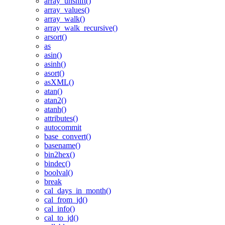
array_unshift()
array_values()
array_walk()
array_walk_recursive()
arsort()
as
asin()
asinh()
asort()
asXML()
atan()
atan2()
atanh()
attributes()
autocommit
base_convert()
basename()
bin2hex()
bindec()
boolval()
break
cal_days_in_month()
cal_from_jd()
cal_info()
cal_to_jd()