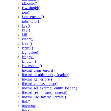
jdtounix()
jewishtojd()
join()
json_encode()
juliantojd()
key()
key()
kill
krsort()
ksort()
lcfirst()
lcg_value()
lchgrp()
lchown()
levenshtein()
libxml_clear_errors()
libxml_disable_entity_loader()
libxml_get_errors()
libxml_get_last_error()
libxml_set_external_entity_loader()
libxml_set_streams_context()
libxml_use_internal_errors()
link()
linkinfo()
list()