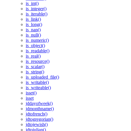
is_int()
is_integer()
is_iterable()
is_link()
is_long()
is_nan()
is_null()
is_numeric()
is_object()
is_readable()
is_real()
is_resource()
is_scalar()
is_string()
is_uploaded_file()
is_writable()
is_writeable()
isset()
isset
jddayofweek()
jdmonthname()
jdtofrench()
jdtogregorian()
jdtojewish()
jdtojulian()