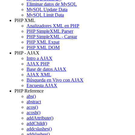
Eliminar datos de MySQL
MySQL Update Data
MySQL Limit Data
PHP XML
Analizadores XML en PHP
PHP SimpleXML Parser
PHP SimpleXML - Cargar
PHP XML Expat
PHP XML DOM
PHP - AJAX
Intro a AJAX
AJAX PHP
Base de datos AJAX
AJAX XML
Búsqueda en Vivo con AJAX
Encuesta AJAX
PHP Reference
abs()
abstract
acos()
acosh()
addAttribute()
addChild()
addcslashes()
addslashes()