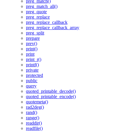
preg_match()
preg_match_all()
preg_quote
preg_replace
preg_replace_callback
preg_replace_callback_array
preg_split
prepare
prev()
print()
print
print_r()
printf()
private
protected
public
query
quoted_printable_decode()
quoted_printable_encode()
quotemeta()
rad2deg()
rand()
range()
readdir()
readfile()