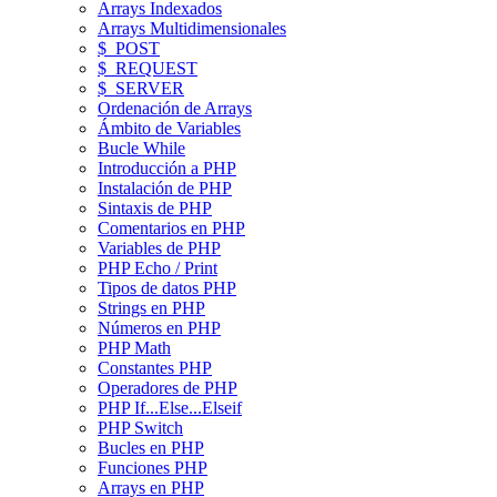
Arrays Indexados
Arrays Multidimensionales
$_POST
$_REQUEST
$_SERVER
Ordenación de Arrays
Ámbito de Variables
Bucle While
Introducción a PHP
Instalación de PHP
Sintaxis de PHP
Comentarios en PHP
Variables de PHP
PHP Echo / Print
Tipos de datos PHP
Strings en PHP
Números en PHP
PHP Math
Constantes PHP
Operadores de PHP
PHP If...Else...Elseif
PHP Switch
Bucles en PHP
Funciones PHP
Arrays en PHP