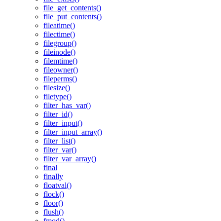
file_get_contents()
file_put_contents()
fileatime()
filectime()
filegroup()
fileinode()
filemtime()
fileowner()
fileperms()
filesize()
filetype()
filter_has_var()
filter_id()
filter_input()
filter_input_array()
filter_list()
filter_var()
filter_var_array()
final
finally
floatval()
flock()
floor()
flush()
fmod()