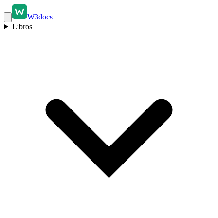
W3docs
Libros