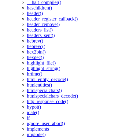
__halt_compiler()
haschildren()
header()
header_register_callback()
header_remove()
headers_list()
headers_sent()
hebrev()
hebrevc()
hex2bin()
hexdec()
highlight_file()
highlight_string()
hrtime()
html_entity_decode()
htmlentities()
htmlspecialchars()
htmlspecialchars_decode()
http_response_code()
hypot()
idate()
if
ignore_user_abort()
implements
implode()