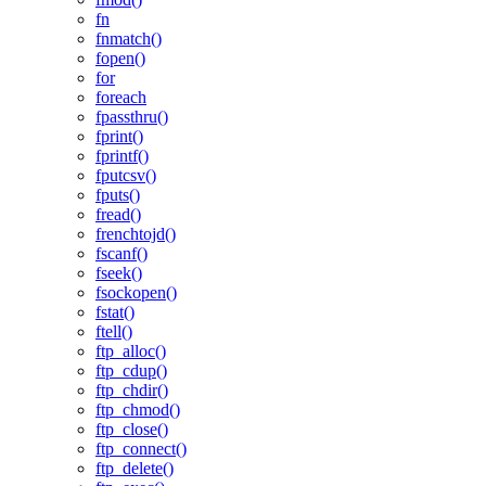
fn
fnmatch()
fopen()
for
foreach
fpassthru()
fprint()
fprintf()
fputcsv()
fputs()
fread()
frenchtojd()
fscanf()
fseek()
fsockopen()
fstat()
ftell()
ftp_alloc()
ftp_cdup()
ftp_chdir()
ftp_chmod()
ftp_close()
ftp_connect()
ftp_delete()