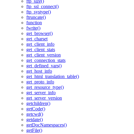
ftp_size()
ftp_ssl_connect()
ftp_systype()
ftruncate()
function
fwrite()
get_browser()
get_charset
get_client_info
get_client_stats
get_client_version
get_connection_stats
get_defined_vars()
get_host_info
get_html_translation_table()
get_proto_info
get_resource_type()
get_server_info
get_server_version
getchildren()
getCode()
getcwd()
getdate()
getDocNamespaces()
getFile()