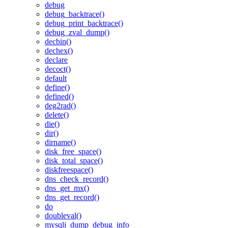
debug
debug_backtrace()
debug_print_backtrace()
debug_zval_dump()
decbin()
dechex()
declare
decoct()
default
define()
defined()
deg2rad()
delete()
die()
dir()
dirname()
disk_free_space()
disk_total_space()
diskfreespace()
dns_check_record()
dns_get_mx()
dns_get_record()
do
doubleval()
mysqli_dump_debug_info