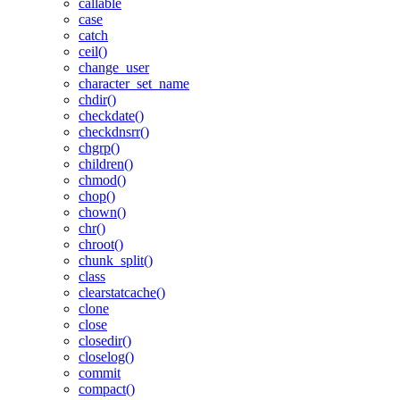
callable
case
catch
ceil()
change_user
character_set_name
chdir()
checkdate()
checkdnsrr()
chgrp()
children()
chmod()
chop()
chown()
chr()
chroot()
chunk_split()
class
clearstatcache()
clone
close
closedir()
closelog()
commit
compact()