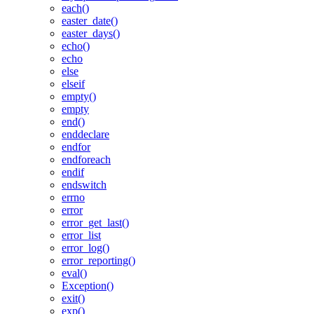
each()
easter_date()
easter_days()
echo()
echo
else
elseif
empty()
empty
end()
enddeclare
endfor
endforeach
endif
endswitch
errno
error
error_get_last()
error_list
error_log()
error_reporting()
eval()
Exception()
exit()
exp()