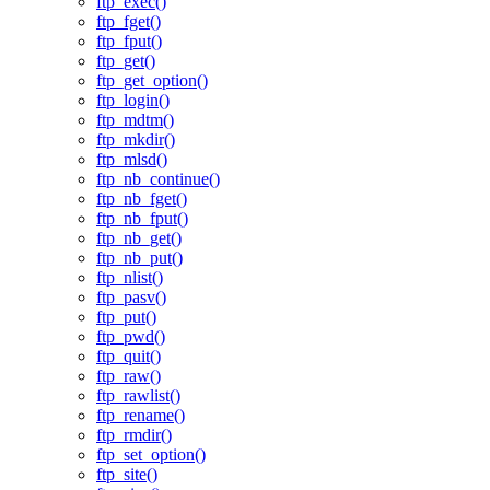
ftp_exec()
ftp_fget()
ftp_fput()
ftp_get()
ftp_get_option()
ftp_login()
ftp_mdtm()
ftp_mkdir()
ftp_mlsd()
ftp_nb_continue()
ftp_nb_fget()
ftp_nb_fput()
ftp_nb_get()
ftp_nb_put()
ftp_nlist()
ftp_pasv()
ftp_put()
ftp_pwd()
ftp_quit()
ftp_raw()
ftp_rawlist()
ftp_rename()
ftp_rmdir()
ftp_set_option()
ftp_site()