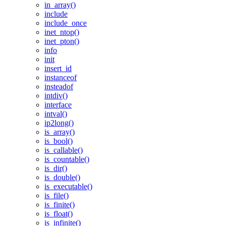
in_array()
include
include_once
inet_ntop()
inet_pton()
info
init
insert_id
instanceof
insteadof
intdiv()
interface
intval()
ip2long()
is_array()
is_bool()
is_callable()
is_countable()
is_dir()
is_double()
is_executable()
is_file()
is_finite()
is_float()
is_infinite()