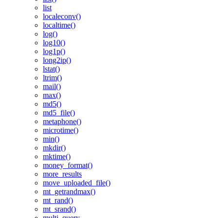
list
localeconv()
localtime()
log()
log10()
log1p()
long2ip()
lstat()
ltrim()
mail()
max()
md5()
md5_file()
metaphone()
microtime()
min()
mkdir()
mktime()
money_format()
more_results
move_uploaded_file()
mt_getrandmax()
mt_rand()
mt_srand()
multi_query