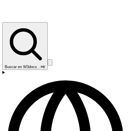
Buscar en W3docs…
⌘K