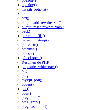
opendir()
openlog()
mysqli_options()
or
ord()
output_add_rewrite_var()
output_reset_rewrite_vars()
pack()
parse_ini_file()
parse_ini_string()
parse_str()
pathinfo()
pclose()
pfsockopen()
Resumen de PHP
php_strip_whitespace()
pi()
ping
mysqli_poll()
popen()
pos()
pow()
preg_filter()
preg_grep()
preg_last_error()