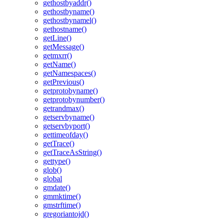
gethostbyaddr()
gethostbyname()
gethostbynamel()
gethostname()
getLine()
getMessage()
getmxrr()
getName()
getNamespaces()
getPrevious()
getprotobyname()
getprotobynumber()
getrandmax()
getservbyname()
getservbyport()
gettimeofday()
getTrace()
getTraceAsString()
gettype()
glob()
global
gmdate()
gmmktime()
gmstrftime()
gregoriantojd()