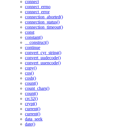
connect
connect_errno
connect_error
connection_aborted()
connection_status()
connection_timeout()
const
constant()
__construct()
continue
convert_cyr_string()
convert_uudecode()
convert_uuencode()
copy()
cos()
cosh()
count()
count_chars()
count()
crc32()
crypt()
current()
current()
data_seek
date()