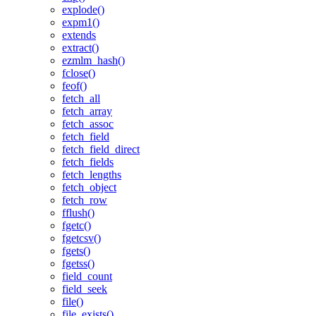
explode()
expm1()
extends
extract()
ezmlm_hash()
fclose()
feof()
fetch_all
fetch_array
fetch_assoc
fetch_field
fetch_field_direct
fetch_fields
fetch_lengths
fetch_object
fetch_row
fflush()
fgetc()
fgetcsv()
fgets()
fgetss()
field_count
field_seek
file()
file_exists()