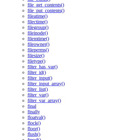
file_get_contents()
file_put_contents()
fileatime()
filectime()
filegroup()
fileinode()
filemtime()
fileowner()
fileperms()
filesize()
filetype()
filter_has_var()
filter_id()
filter_input()
filter_input_array()
filter_list()
filter_var()
filter_var_array()
final
finally
floatval()
flock()
floor()
flush()
fmod()