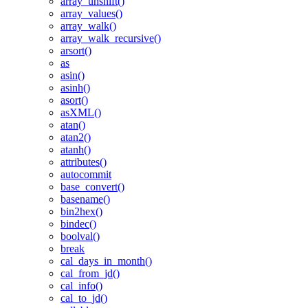
array_unshift()
array_values()
array_walk()
array_walk_recursive()
arsort()
as
asin()
asinh()
asort()
asXML()
atan()
atan2()
atanh()
attributes()
autocommit
base_convert()
basename()
bin2hex()
bindec()
boolval()
break
cal_days_in_month()
cal_from_jd()
cal_info()
cal_to_jd()