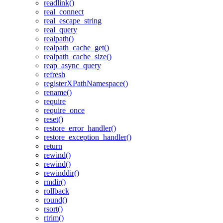
readlink()
real_connect
real_escape_string
real_query
realpath()
realpath_cache_get()
realpath_cache_size()
reap_async_query
refresh
registerXPathNamespace()
rename()
require
require_once
reset()
restore_error_handler()
restore_exception_handler()
return
rewind()
rewind()
rewinddir()
rmdir()
rollback
round()
rsort()
rtrim()