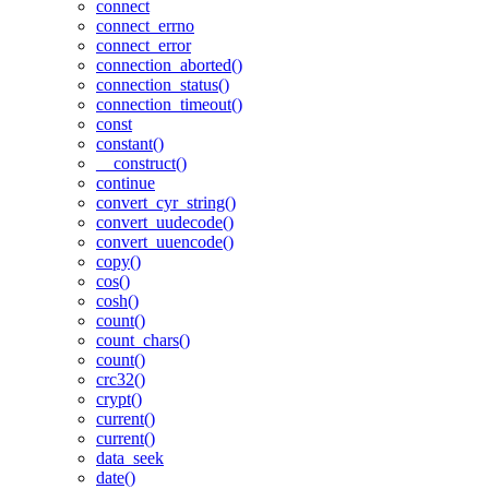
connect
connect_errno
connect_error
connection_aborted()
connection_status()
connection_timeout()
const
constant()
__construct()
continue
convert_cyr_string()
convert_uudecode()
convert_uuencode()
copy()
cos()
cosh()
count()
count_chars()
count()
crc32()
crypt()
current()
current()
data_seek
date()