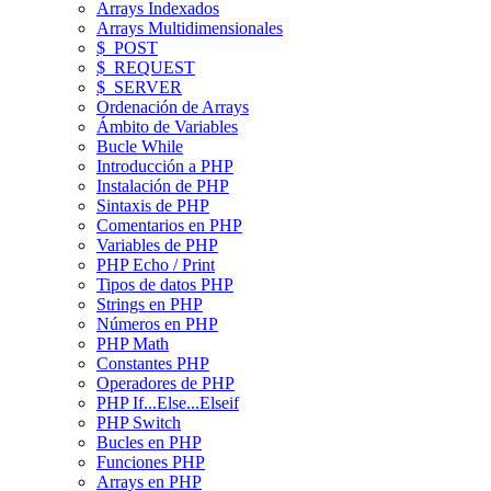
Arrays Indexados
Arrays Multidimensionales
$_POST
$_REQUEST
$_SERVER
Ordenación de Arrays
Ámbito de Variables
Bucle While
Introducción a PHP
Instalación de PHP
Sintaxis de PHP
Comentarios en PHP
Variables de PHP
PHP Echo / Print
Tipos de datos PHP
Strings en PHP
Números en PHP
PHP Math
Constantes PHP
Operadores de PHP
PHP If...Else...Elseif
PHP Switch
Bucles en PHP
Funciones PHP
Arrays en PHP