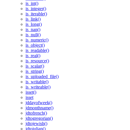
is_int()
is_integer()
is_iterable()
is_link()
is_long()
is_nan()
is_null()
is_numeric()
is_object()
is_readable()
is_real()
is_resource()
is_scalar()
is_string()
is_uploaded_file()
is_writable()
is_writeable()
isset()
isset
jddayofweek()
jdmonthname()
jdtofrench()
jdtogregorian()
jdtojewish()
jdtojulian()