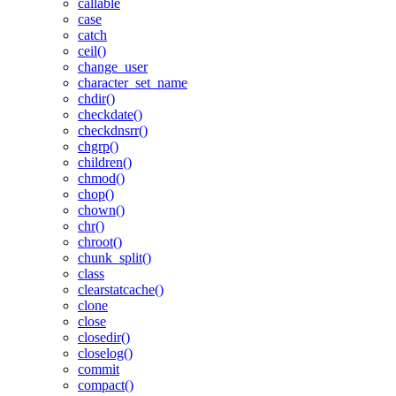
callable
case
catch
ceil()
change_user
character_set_name
chdir()
checkdate()
checkdnsrr()
chgrp()
children()
chmod()
chop()
chown()
chr()
chroot()
chunk_split()
class
clearstatcache()
clone
close
closedir()
closelog()
commit
compact()