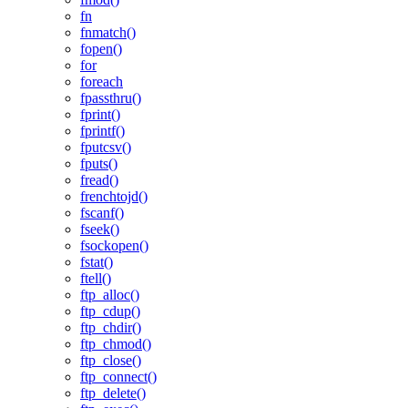
fn
fnmatch()
fopen()
for
foreach
fpassthru()
fprint()
fprintf()
fputcsv()
fputs()
fread()
frenchtojd()
fscanf()
fseek()
fsockopen()
fstat()
ftell()
ftp_alloc()
ftp_cdup()
ftp_chdir()
ftp_chmod()
ftp_close()
ftp_connect()
ftp_delete()