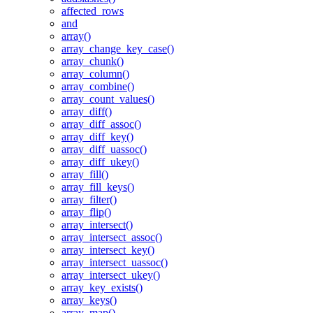
affected_rows
and
array()
array_change_key_case()
array_chunk()
array_column()
array_combine()
array_count_values()
array_diff()
array_diff_assoc()
array_diff_key()
array_diff_uassoc()
array_diff_ukey()
array_fill()
array_fill_keys()
array_filter()
array_flip()
array_intersect()
array_intersect_assoc()
array_intersect_key()
array_intersect_uassoc()
array_intersect_ukey()
array_key_exists()
array_keys()
array_map()