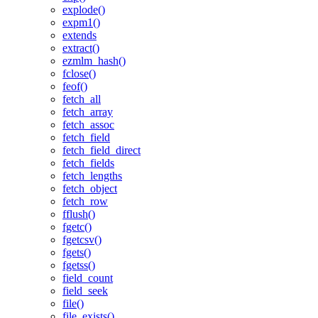
explode()
expm1()
extends
extract()
ezmlm_hash()
fclose()
feof()
fetch_all
fetch_array
fetch_assoc
fetch_field
fetch_field_direct
fetch_fields
fetch_lengths
fetch_object
fetch_row
fflush()
fgetc()
fgetcsv()
fgets()
fgetss()
field_count
field_seek
file()
file_exists()