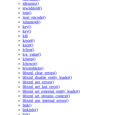
jdtounix()
jewishtojd()
join()
json_encode()
juliantojd()
key()
key()
kill
krsort()
ksort()
lcfirst()
lcg_value()
lchgrp()
lchown()
levenshtein()
libxml_clear_errors()
libxml_disable_entity_loader()
libxml_get_errors()
libxml_get_last_error()
libxml_set_external_entity_loader()
libxml_set_streams_context()
libxml_use_internal_errors()
link()
linkinfo()
list()