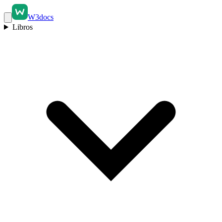
W3docs
Libros