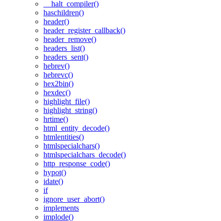
__halt_compiler()
haschildren()
header()
header_register_callback()
header_remove()
headers_list()
headers_sent()
hebrev()
hebrevc()
hex2bin()
hexdec()
highlight_file()
highlight_string()
hrtime()
html_entity_decode()
htmlentities()
htmlspecialchars()
htmlspecialchars_decode()
http_response_code()
hypot()
idate()
if
ignore_user_abort()
implements
implode()