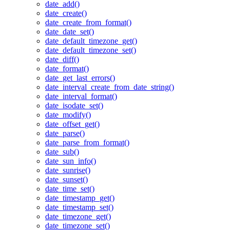
date_add()
date_create()
date_create_from_format()
date_date_set()
date_default_timezone_get()
date_default_timezone_set()
date_diff()
date_format()
date_get_last_errors()
date_interval_create_from_date_string()
date_interval_format()
date_isodate_set()
date_modify()
date_offset_get()
date_parse()
date_parse_from_format()
date_sub()
date_sun_info()
date_sunrise()
date_sunset()
date_time_set()
date_timestamp_get()
date_timestamp_set()
date_timezone_get()
date_timezone_set()