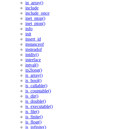
in_array()
include
include_once
inet_ntop()
inet_pton()
info
init
insert_id
instanceof
insteadof
intdiv()
interface
intval()
ip2long()
is_array()
is_bool()
is_callable()
is_countable()
is_dir()
is_double()
is_executable()
is_file()
is_finite()
is_float()
is_infinite()