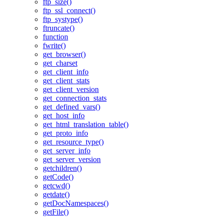
ftp_size()
ftp_ssl_connect()
ftp_systype()
ftruncate()
function
fwrite()
get_browser()
get_charset
get_client_info
get_client_stats
get_client_version
get_connection_stats
get_defined_vars()
get_host_info
get_html_translation_table()
get_proto_info
get_resource_type()
get_server_info
get_server_version
getchildren()
getCode()
getcwd()
getdate()
getDocNamespaces()
getFile()