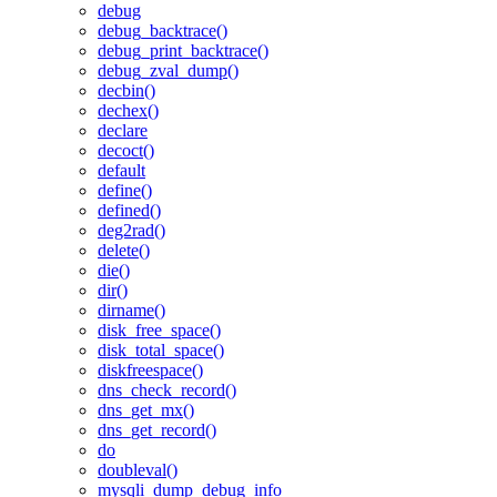
debug
debug_backtrace()
debug_print_backtrace()
debug_zval_dump()
decbin()
dechex()
declare
decoct()
default
define()
defined()
deg2rad()
delete()
die()
dir()
dirname()
disk_free_space()
disk_total_space()
diskfreespace()
dns_check_record()
dns_get_mx()
dns_get_record()
do
doubleval()
mysqli_dump_debug_info