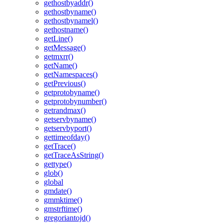
gethostbyaddr()
gethostbyname()
gethostbynamel()
gethostname()
getLine()
getMessage()
getmxrr()
getName()
getNamespaces()
getPrevious()
getprotobyname()
getprotobynumber()
getrandmax()
getservbyname()
getservbyport()
gettimeofday()
getTrace()
getTraceAsString()
gettype()
glob()
global
gmdate()
gmmktime()
gmstrftime()
gregoriantojd()