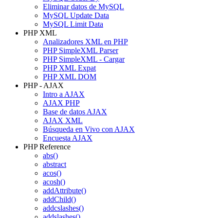
Eliminar datos de MySQL
MySQL Update Data
MySQL Limit Data
PHP XML
Analizadores XML en PHP
PHP SimpleXML Parser
PHP SimpleXML - Cargar
PHP XML Expat
PHP XML DOM
PHP - AJAX
Intro a AJAX
AJAX PHP
Base de datos AJAX
AJAX XML
Búsqueda en Vivo con AJAX
Encuesta AJAX
PHP Reference
abs()
abstract
acos()
acosh()
addAttribute()
addChild()
addcslashes()
addslashes()