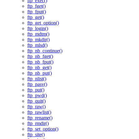
ftp_exec()
ftp_fget()
ftp_fput()
ftp_get()
ftp_get_option()
ftp_login()
ftp_mdtm()
ftp_mkdir()
ftp_mlsd()
ftp_nb_continue()
ftp_nb_fget()
ftp_nb_fput()
ftp_nb_get()
ftp_nb_put()
ftp_nlist()
ftp_pasv()
ftp_put()
ftp_pwd()
ftp_quit()
ftp_raw()
ftp_rawlist()
ftp_rename()
ftp_rmdir()
ftp_set_option()
ftp_site()