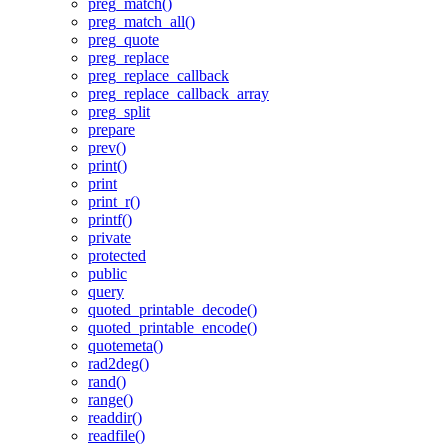
preg_match()
preg_match_all()
preg_quote
preg_replace
preg_replace_callback
preg_replace_callback_array
preg_split
prepare
prev()
print()
print
print_r()
printf()
private
protected
public
query
quoted_printable_decode()
quoted_printable_encode()
quotemeta()
rad2deg()
rand()
range()
readdir()
readfile()