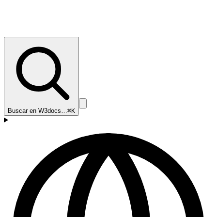
Buscar en W3docs…
⌘K