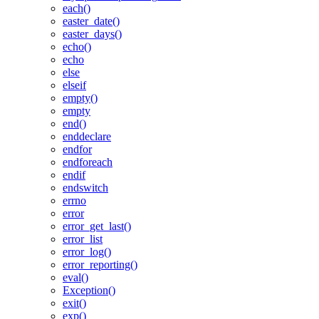
each()
easter_date()
easter_days()
echo()
echo
else
elseif
empty()
empty
end()
enddeclare
endfor
endforeach
endif
endswitch
errno
error
error_get_last()
error_list
error_log()
error_reporting()
eval()
Exception()
exit()
exp()