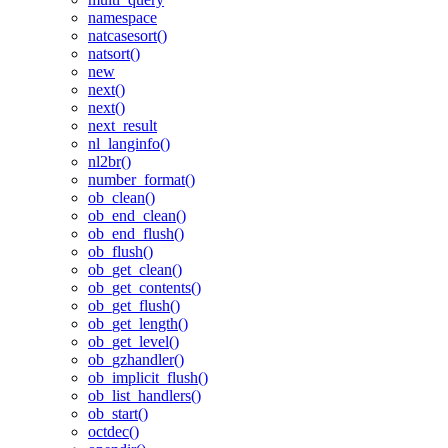
namespace
natcasesort()
natsort()
new
next()
next()
next_result
nl_langinfo()
nl2br()
number_format()
ob_clean()
ob_end_clean()
ob_end_flush()
ob_flush()
ob_get_clean()
ob_get_contents()
ob_get_flush()
ob_get_length()
ob_get_level()
ob_gzhandler()
ob_implicit_flush()
ob_list_handlers()
ob_start()
octdec()