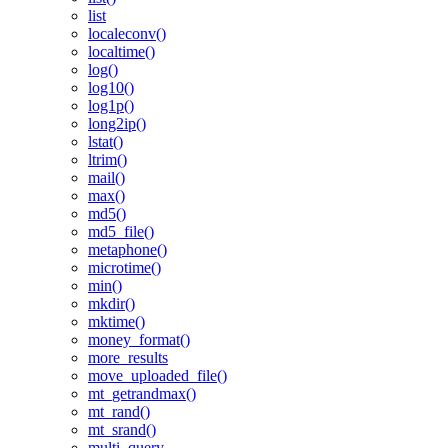
list
localeconv()
localtime()
log()
log10()
log1p()
long2ip()
lstat()
ltrim()
mail()
max()
md5()
md5_file()
metaphone()
microtime()
min()
mkdir()
mktime()
money_format()
more_results
move_uploaded_file()
mt_getrandmax()
mt_rand()
mt_srand()
multi_query