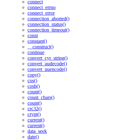
connect
connect_errno
connect_error
connection_aborted()
connection_status()
connection_timeout()
const
constant()
__construct()
continue
convert_cyr_string()
convert_uudecode()
convert_uuencode()
copy()
cos()
cosh()
count()
count_chars()
count()
crc32()
crypt()
current()
current()
data_seek
date()