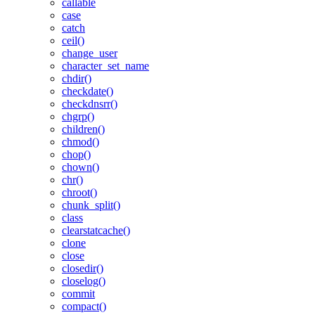
callable
case
catch
ceil()
change_user
character_set_name
chdir()
checkdate()
checkdnsrr()
chgrp()
children()
chmod()
chop()
chown()
chr()
chroot()
chunk_split()
class
clearstatcache()
clone
close
closedir()
closelog()
commit
compact()