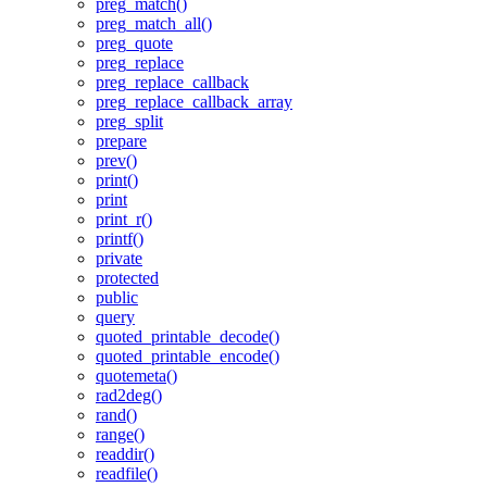
preg_match()
preg_match_all()
preg_quote
preg_replace
preg_replace_callback
preg_replace_callback_array
preg_split
prepare
prev()
print()
print
print_r()
printf()
private
protected
public
query
quoted_printable_decode()
quoted_printable_encode()
quotemeta()
rad2deg()
rand()
range()
readdir()
readfile()