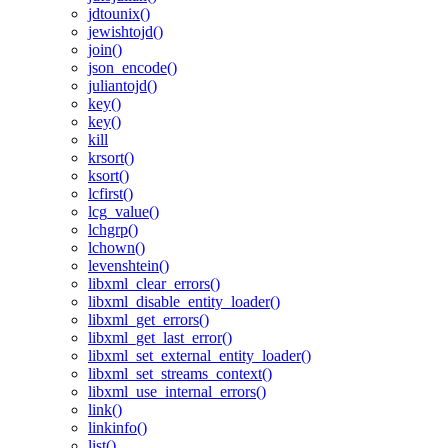
jdtounix()
jewishtojd()
join()
json_encode()
juliantojd()
key()
key()
kill
krsort()
ksort()
lcfirst()
lcg_value()
lchgrp()
lchown()
levenshtein()
libxml_clear_errors()
libxml_disable_entity_loader()
libxml_get_errors()
libxml_get_last_error()
libxml_set_external_entity_loader()
libxml_set_streams_context()
libxml_use_internal_errors()
link()
linkinfo()
list()