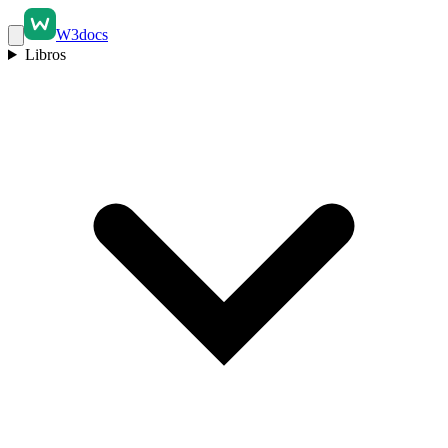
W3docs
Libros