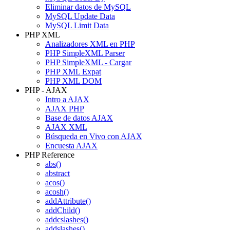
Eliminar datos de MySQL
MySQL Update Data
MySQL Limit Data
PHP XML
Analizadores XML en PHP
PHP SimpleXML Parser
PHP SimpleXML - Cargar
PHP XML Expat
PHP XML DOM
PHP - AJAX
Intro a AJAX
AJAX PHP
Base de datos AJAX
AJAX XML
Búsqueda en Vivo con AJAX
Encuesta AJAX
PHP Reference
abs()
abstract
acos()
acosh()
addAttribute()
addChild()
addcslashes()
addslashes()