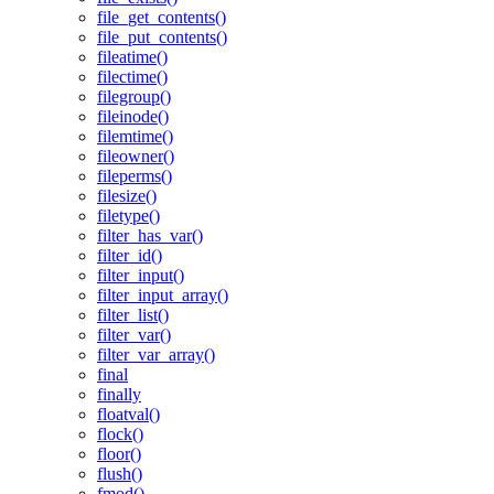
file_get_contents()
file_put_contents()
fileatime()
filectime()
filegroup()
fileinode()
filemtime()
fileowner()
fileperms()
filesize()
filetype()
filter_has_var()
filter_id()
filter_input()
filter_input_array()
filter_list()
filter_var()
filter_var_array()
final
finally
floatval()
flock()
floor()
flush()
fmod()