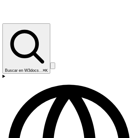
Buscar en W3docs…
⌘K