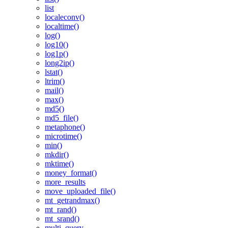
list
localeconv()
localtime()
log()
log10()
log1p()
long2ip()
lstat()
ltrim()
mail()
max()
md5()
md5_file()
metaphone()
microtime()
min()
mkdir()
mktime()
money_format()
more_results
move_uploaded_file()
mt_getrandmax()
mt_rand()
mt_srand()
multi_query