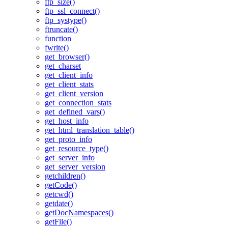
ftp_size()
ftp_ssl_connect()
ftp_systype()
ftruncate()
function
fwrite()
get_browser()
get_charset
get_client_info
get_client_stats
get_client_version
get_connection_stats
get_defined_vars()
get_host_info
get_html_translation_table()
get_proto_info
get_resource_type()
get_server_info
get_server_version
getchildren()
getCode()
getcwd()
getdate()
getDocNamespaces()
getFile()