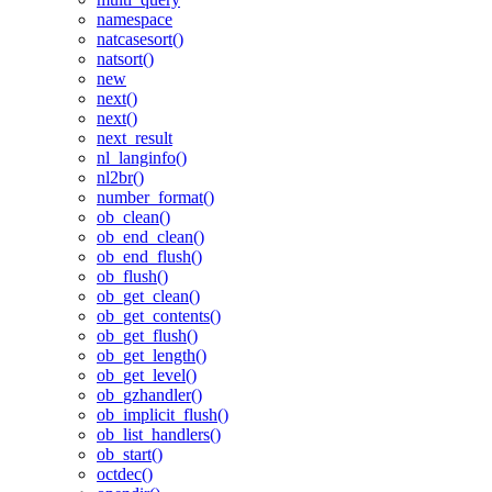
namespace
natcasesort()
natsort()
new
next()
next()
next_result
nl_langinfo()
nl2br()
number_format()
ob_clean()
ob_end_clean()
ob_end_flush()
ob_flush()
ob_get_clean()
ob_get_contents()
ob_get_flush()
ob_get_length()
ob_get_level()
ob_gzhandler()
ob_implicit_flush()
ob_list_handlers()
ob_start()
octdec()