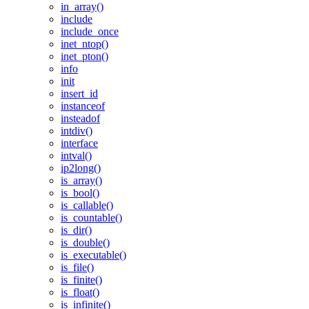
in_array()
include
include_once
inet_ntop()
inet_pton()
info
init
insert_id
instanceof
insteadof
intdiv()
interface
intval()
ip2long()
is_array()
is_bool()
is_callable()
is_countable()
is_dir()
is_double()
is_executable()
is_file()
is_finite()
is_float()
is_infinite()