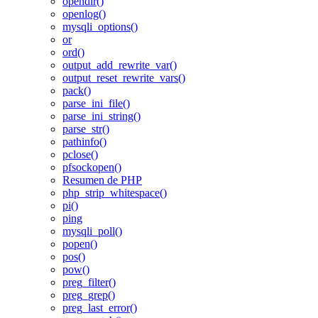
opendir()
openlog()
mysqli_options()
or
ord()
output_add_rewrite_var()
output_reset_rewrite_vars()
pack()
parse_ini_file()
parse_ini_string()
parse_str()
pathinfo()
pclose()
pfsockopen()
Resumen de PHP
php_strip_whitespace()
pi()
ping
mysqli_poll()
popen()
pos()
pow()
preg_filter()
preg_grep()
preg_last_error()