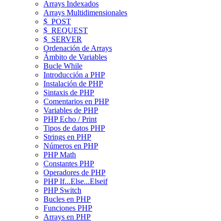
Arrays Indexados
Arrays Multidimensionales
$_POST
$_REQUEST
$_SERVER
Ordenación de Arrays
Ámbito de Variables
Bucle While
Introducción a PHP
Instalación de PHP
Sintaxis de PHP
Comentarios en PHP
Variables de PHP
PHP Echo / Print
Tipos de datos PHP
Strings en PHP
Números en PHP
PHP Math
Constantes PHP
Operadores de PHP
PHP If...Else...Elseif
PHP Switch
Bucles en PHP
Funciones PHP
Arrays en PHP