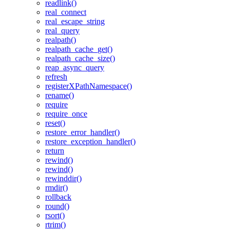
readlink()
real_connect
real_escape_string
real_query
realpath()
realpath_cache_get()
realpath_cache_size()
reap_async_query
refresh
registerXPathNamespace()
rename()
require
require_once
reset()
restore_error_handler()
restore_exception_handler()
return
rewind()
rewind()
rewinddir()
rmdir()
rollback
round()
rsort()
rtrim()