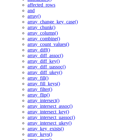
affected_rows
and
array()
array_change_key_case()
array_chunk()
array_column()
array_combine()
array_count_values()
array_diff()
array_diff_assoc()
array_diff_key()
array_diff_uassoc()
array_diff_ukey()
array_fill()
array_fill_keys()
array_filter()
array_flip()
array_intersect()
array_intersect_assoc()
array_intersect_key()
array_intersect_uassoc()
array_intersect_ukey()
array_key_exists()
array_keys()
array_map()