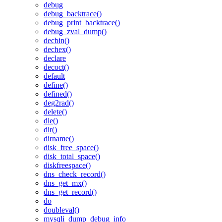
debug
debug_backtrace()
debug_print_backtrace()
debug_zval_dump()
decbin()
dechex()
declare
decoct()
default
define()
defined()
deg2rad()
delete()
die()
dir()
dirname()
disk_free_space()
disk_total_space()
diskfreespace()
dns_check_record()
dns_get_mx()
dns_get_record()
do
doubleval()
mysqli_dump_debug_info