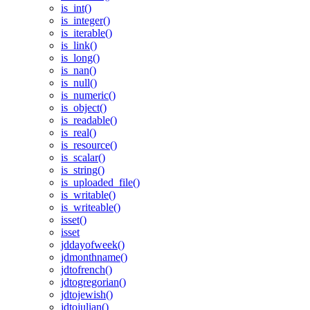
is_int()
is_integer()
is_iterable()
is_link()
is_long()
is_nan()
is_null()
is_numeric()
is_object()
is_readable()
is_real()
is_resource()
is_scalar()
is_string()
is_uploaded_file()
is_writable()
is_writeable()
isset()
isset
jddayofweek()
jdmonthname()
jdtofrench()
jdtogregorian()
jdtojewish()
jdtojulian()