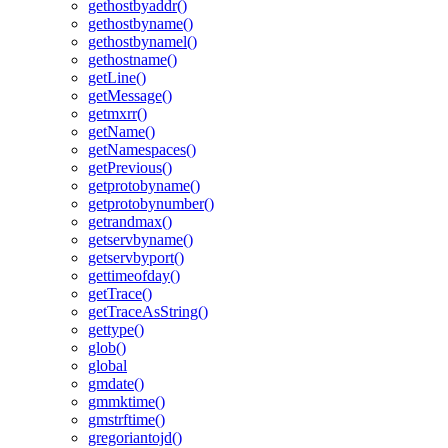
gethostbyaddr()
gethostbyname()
gethostbynamel()
gethostname()
getLine()
getMessage()
getmxrr()
getName()
getNamespaces()
getPrevious()
getprotobyname()
getprotobynumber()
getrandmax()
getservbyname()
getservbyport()
gettimeofday()
getTrace()
getTraceAsString()
gettype()
glob()
global
gmdate()
gmmktime()
gmstrftime()
gregoriantojd()