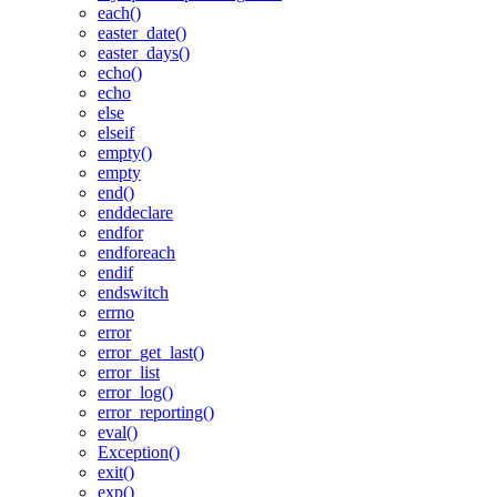
each()
easter_date()
easter_days()
echo()
echo
else
elseif
empty()
empty
end()
enddeclare
endfor
endforeach
endif
endswitch
errno
error
error_get_last()
error_list
error_log()
error_reporting()
eval()
Exception()
exit()
exp()