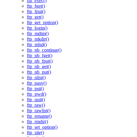
ftp_exec()
ftp_fget()
ftp_fput()
ftp_get()
ftp_get_option()
ftp_login()
ftp_mdtm()
ftp_mkdir()
ftp_mlsd()
ftp_nb_continue()
ftp_nb_fget()
ftp_nb_fput()
ftp_nb_get()
ftp_nb_put()
ftp_nlist()
ftp_pasv()
ftp_put()
ftp_pwd()
ftp_quit()
ftp_raw()
ftp_rawlist()
ftp_rename()
ftp_rmdir()
ftp_set_option()
ftp_site()