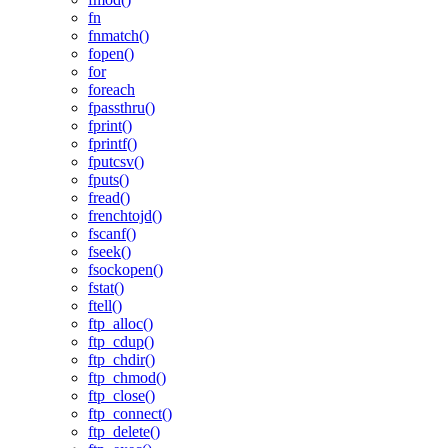
fn
fnmatch()
fopen()
for
foreach
fpassthru()
fprint()
fprintf()
fputcsv()
fputs()
fread()
frenchtojd()
fscanf()
fseek()
fsockopen()
fstat()
ftell()
ftp_alloc()
ftp_cdup()
ftp_chdir()
ftp_chmod()
ftp_close()
ftp_connect()
ftp_delete()