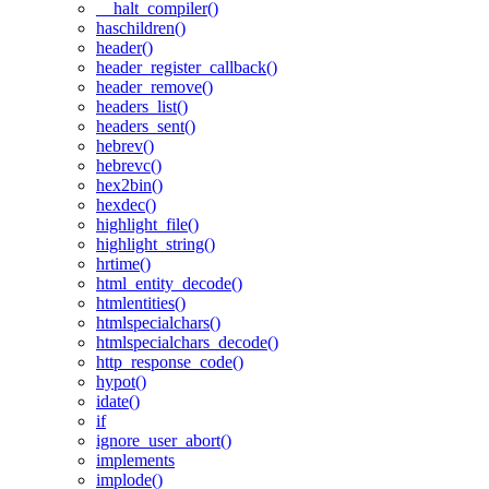
__halt_compiler()
haschildren()
header()
header_register_callback()
header_remove()
headers_list()
headers_sent()
hebrev()
hebrevc()
hex2bin()
hexdec()
highlight_file()
highlight_string()
hrtime()
html_entity_decode()
htmlentities()
htmlspecialchars()
htmlspecialchars_decode()
http_response_code()
hypot()
idate()
if
ignore_user_abort()
implements
implode()