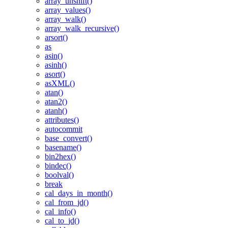
array_unshift()
array_values()
array_walk()
array_walk_recursive()
arsort()
as
asin()
asinh()
asort()
asXML()
atan()
atan2()
atanh()
attributes()
autocommit
base_convert()
basename()
bin2hex()
bindec()
boolval()
break
cal_days_in_month()
cal_from_jd()
cal_info()
cal_to_jd()