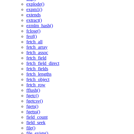
explode()
expm1()
extends
extract()
ezmlm_hash()
fclose()
feof()
fetch_all
fetch_array
fetch_assoc
fetch_field
fetch_field_direct
fetch_fields
fetch_lengths
fetch_object
fetch_row
fflush()
fgetc()
fgetcsv()
fgets()
fgetss()
field_count
field_seek
file()
file_exists()