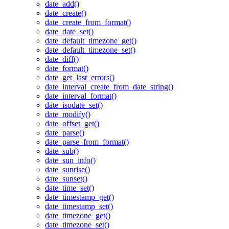
date_add()
date_create()
date_create_from_format()
date_date_set()
date_default_timezone_get()
date_default_timezone_set()
date_diff()
date_format()
date_get_last_errors()
date_interval_create_from_date_string()
date_interval_format()
date_isodate_set()
date_modify()
date_offset_get()
date_parse()
date_parse_from_format()
date_sub()
date_sun_info()
date_sunrise()
date_sunset()
date_time_set()
date_timestamp_get()
date_timestamp_set()
date_timezone_get()
date_timezone_set()