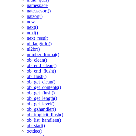
namespace
natcasesort()
natsort()
new
next()
next()
next_result
nl_langinfo()
nl2br()
number_format()
ob_clean()
ob_end_clean()
ob_end_flush()
ob_flush()
ob_get_clean()
ob_get_contents()
ob_get_flush()
ob_get_length()
ob_get_level()
ob_gzhandler()
ob_implicit_flush()
ob_list_handlers()
ob_start()
octdec()