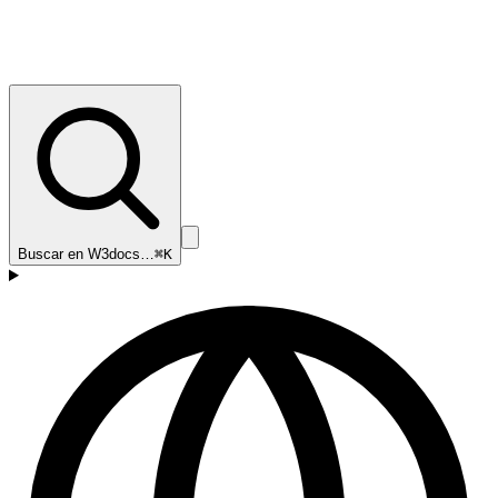
Buscar en W3docs…
⌘K