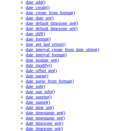
date_add()
date_create()
date_create_from_format()
date_date_set()
date_default_timezone_get()
date_default_timezone_set()
date_diff()
date_format()
date_get_last_errors()
date_interval_create_from_date_string()
date_interval_format()
date_isodate_set()
date_modify()
date_offset_get()
date_parse()
date_parse_from_format()
date_sub()
date_sun_info()
date_sunrise()
date_sunset()
date_time_set()
date_timestamp_get()
date_timestamp_set()
date_timezone_get()
date_timezone_set()