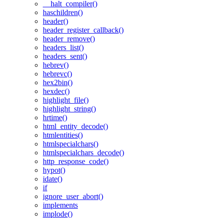
__halt_compiler()
haschildren()
header()
header_register_callback()
header_remove()
headers_list()
headers_sent()
hebrev()
hebrevc()
hex2bin()
hexdec()
highlight_file()
highlight_string()
hrtime()
html_entity_decode()
htmlentities()
htmlspecialchars()
htmlspecialchars_decode()
http_response_code()
hypot()
idate()
if
ignore_user_abort()
implements
implode()