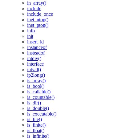
in_array()
include
include_once
inet_ntop()
inet_pton()
info
init
insert_id
instanceof
insteadof
intdiv()
interface
intval()
ip2long()
is_array()
is_bool()
is_callable()
is_countable()
is_dir()
is_double()
is_executable()
is_file()
is_finite()
is_float()
is_infinite()