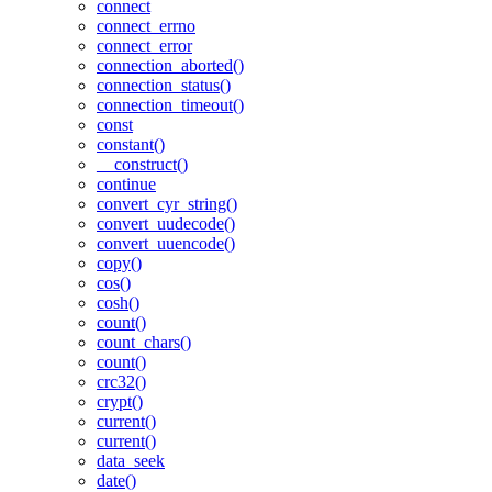
connect
connect_errno
connect_error
connection_aborted()
connection_status()
connection_timeout()
const
constant()
__construct()
continue
convert_cyr_string()
convert_uudecode()
convert_uuencode()
copy()
cos()
cosh()
count()
count_chars()
count()
crc32()
crypt()
current()
current()
data_seek
date()