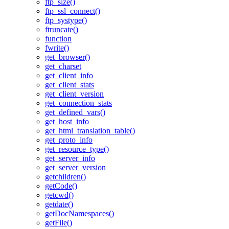
ftp_size()
ftp_ssl_connect()
ftp_systype()
ftruncate()
function
fwrite()
get_browser()
get_charset
get_client_info
get_client_stats
get_client_version
get_connection_stats
get_defined_vars()
get_host_info
get_html_translation_table()
get_proto_info
get_resource_type()
get_server_info
get_server_version
getchildren()
getCode()
getcwd()
getdate()
getDocNamespaces()
getFile()