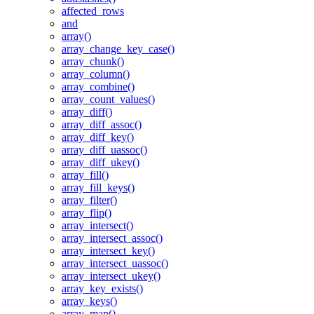
affected_rows
and
array()
array_change_key_case()
array_chunk()
array_column()
array_combine()
array_count_values()
array_diff()
array_diff_assoc()
array_diff_key()
array_diff_uassoc()
array_diff_ukey()
array_fill()
array_fill_keys()
array_filter()
array_flip()
array_intersect()
array_intersect_assoc()
array_intersect_key()
array_intersect_uassoc()
array_intersect_ukey()
array_key_exists()
array_keys()
array_map()