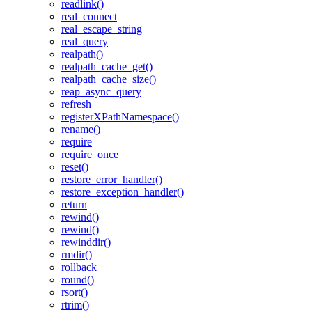
readlink()
real_connect
real_escape_string
real_query
realpath()
realpath_cache_get()
realpath_cache_size()
reap_async_query
refresh
registerXPathNamespace()
rename()
require
require_once
reset()
restore_error_handler()
restore_exception_handler()
return
rewind()
rewind()
rewinddir()
rmdir()
rollback
round()
rsort()
rtrim()