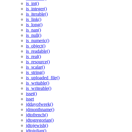
is_int()
is_integer()
is_iterable()
is_link()
is_long()
is_nan()
is_null()
is_numeric()
is_object()
is_readable()
is_real()
is_resource()
is_scalar()
is_string()
is_uploaded_file()
is_writable()
is_writeable()
isset()
isset
jddayofweek()
jdmonthname()
jdtofrench()
jdtogregorian()
jdtojewish()
jdtojulian()