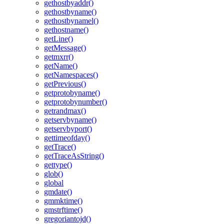
gethostbyaddr()
gethostbyname()
gethostbynamel()
gethostname()
getLine()
getMessage()
getmxrr()
getName()
getNamespaces()
getPrevious()
getprotobyname()
getprotobynumber()
getrandmax()
getservbyname()
getservbyport()
gettimeofday()
getTrace()
getTraceAsString()
gettype()
glob()
global
gmdate()
gmmktime()
gmstrftime()
gregoriantojd()