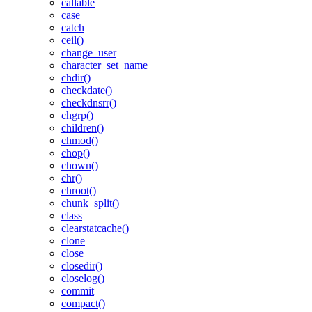
callable
case
catch
ceil()
change_user
character_set_name
chdir()
checkdate()
checkdnsrr()
chgrp()
children()
chmod()
chop()
chown()
chr()
chroot()
chunk_split()
class
clearstatcache()
clone
close
closedir()
closelog()
commit
compact()