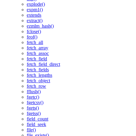
explode()
expm1()
extends
extract()
ezmlm_hash()
fclose()
feof()
fetch_all
fetch_array
fetch_assoc
fetch_field
fetch_field_direct
fetch_fields
fetch_lengths
fetch_object
fetch_row
fflush()
fgetc()
fgetcsv()
fgets()
fgetss()
field_count
field_seek
file()
file_exists()