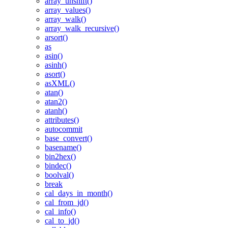
array_unshift()
array_values()
array_walk()
array_walk_recursive()
arsort()
as
asin()
asinh()
asort()
asXML()
atan()
atan2()
atanh()
attributes()
autocommit
base_convert()
basename()
bin2hex()
bindec()
boolval()
break
cal_days_in_month()
cal_from_jd()
cal_info()
cal_to_jd()