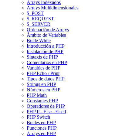
Arrays Indexados
Arrays Multidimensionales
$_POST
$_REQUEST
$_SERVER
Ordenación de Arrays
Ámbito de Variables
Bucle While
Introducción a PHP
Instalación de PHP
Sintaxis de PHP
Comentarios en PHP
Variables de PHP
PHP Echo / Print
Tipos de datos PHP
Strings en PHP
Números en PHP
PHP Math
Constantes PHP
Operadores de PHP
PHP If...Else...Elseif
PHP Switch
Bucles en PHP
Funciones PHP
Arrays en PHP