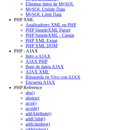
Eliminar datos de MySQL
MySQL Update Data
MySQL Limit Data
PHP XML
Analizadores XML en PHP
PHP SimpleXML Parser
PHP SimpleXML - Cargar
PHP XML Expat
PHP XML DOM
PHP - AJAX
Intro a AJAX
AJAX PHP
Base de datos AJAX
AJAX XML
Búsqueda en Vivo con AJAX
Encuesta AJAX
PHP Reference
abs()
abstract
acos()
acosh()
addAttribute()
addChild()
addcslashes()
addslashes()