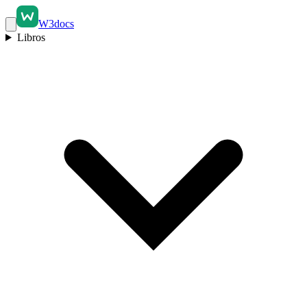
W3docs
Libros