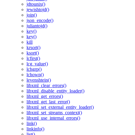
jdtounix()
jewishtojd()
join()
json_encode()
juliantojd()
key()
key()
kill
krsort()
ksort()
lcfirst()
lcg_value()
lchgrp()
lchown()
levenshtein()
libxml_clear_errors()
libxml_disable_entity_loader()
libxml_get_errors()
libxml_get_last_error()
libxml_set_external_entity_loader()
libxml_set_streams_context()
libxml_use_internal_errors()
link()
linkinfo()
list()