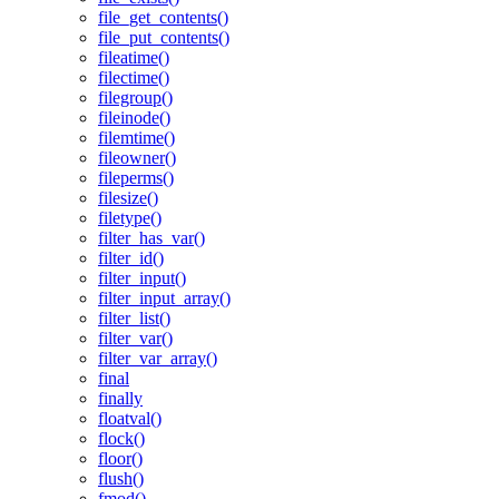
file_get_contents()
file_put_contents()
fileatime()
filectime()
filegroup()
fileinode()
filemtime()
fileowner()
fileperms()
filesize()
filetype()
filter_has_var()
filter_id()
filter_input()
filter_input_array()
filter_list()
filter_var()
filter_var_array()
final
finally
floatval()
flock()
floor()
flush()
fmod()