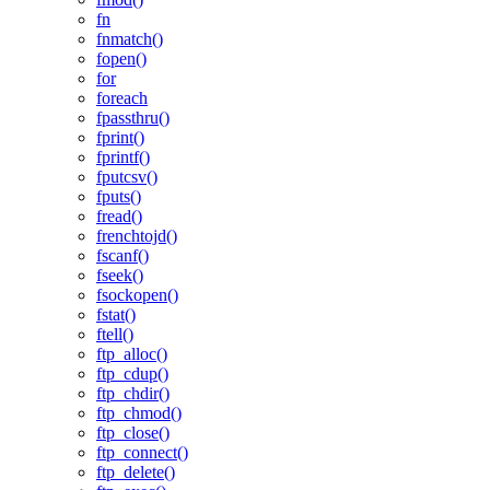
fn
fnmatch()
fopen()
for
foreach
fpassthru()
fprint()
fprintf()
fputcsv()
fputs()
fread()
frenchtojd()
fscanf()
fseek()
fsockopen()
fstat()
ftell()
ftp_alloc()
ftp_cdup()
ftp_chdir()
ftp_chmod()
ftp_close()
ftp_connect()
ftp_delete()