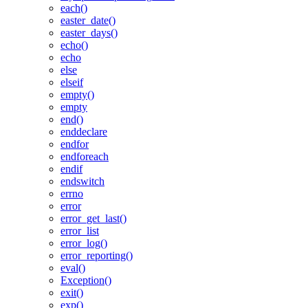
each()
easter_date()
easter_days()
echo()
echo
else
elseif
empty()
empty
end()
enddeclare
endfor
endforeach
endif
endswitch
errno
error
error_get_last()
error_list
error_log()
error_reporting()
eval()
Exception()
exit()
exp()