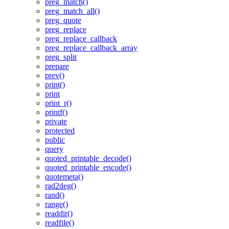
preg_match()
preg_match_all()
preg_quote
preg_replace
preg_replace_callback
preg_replace_callback_array
preg_split
prepare
prev()
print()
print
print_r()
printf()
private
protected
public
query
quoted_printable_decode()
quoted_printable_encode()
quotemeta()
rad2deg()
rand()
range()
readdir()
readfile()