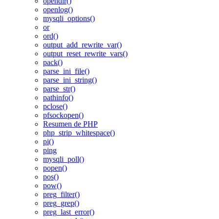
opendir()
openlog()
mysqli_options()
or
ord()
output_add_rewrite_var()
output_reset_rewrite_vars()
pack()
parse_ini_file()
parse_ini_string()
parse_str()
pathinfo()
pclose()
pfsockopen()
Resumen de PHP
php_strip_whitespace()
pi()
ping
mysqli_poll()
popen()
pos()
pow()
preg_filter()
preg_grep()
preg_last_error()