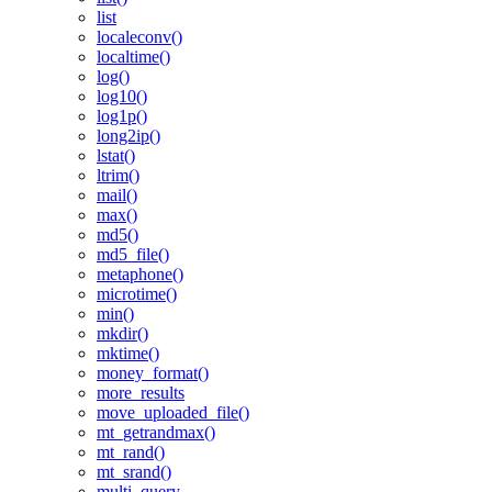
list
localeconv()
localtime()
log()
log10()
log1p()
long2ip()
lstat()
ltrim()
mail()
max()
md5()
md5_file()
metaphone()
microtime()
min()
mkdir()
mktime()
money_format()
more_results
move_uploaded_file()
mt_getrandmax()
mt_rand()
mt_srand()
multi_query