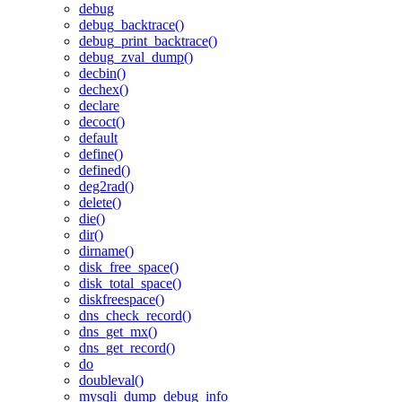
debug
debug_backtrace()
debug_print_backtrace()
debug_zval_dump()
decbin()
dechex()
declare
decoct()
default
define()
defined()
deg2rad()
delete()
die()
dir()
dirname()
disk_free_space()
disk_total_space()
diskfreespace()
dns_check_record()
dns_get_mx()
dns_get_record()
do
doubleval()
mysqli_dump_debug_info