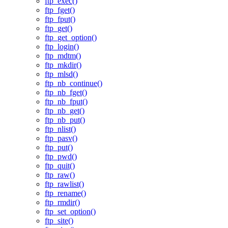
ftp_exec()
ftp_fget()
ftp_fput()
ftp_get()
ftp_get_option()
ftp_login()
ftp_mdtm()
ftp_mkdir()
ftp_mlsd()
ftp_nb_continue()
ftp_nb_fget()
ftp_nb_fput()
ftp_nb_get()
ftp_nb_put()
ftp_nlist()
ftp_pasv()
ftp_put()
ftp_pwd()
ftp_quit()
ftp_raw()
ftp_rawlist()
ftp_rename()
ftp_rmdir()
ftp_set_option()
ftp_site()