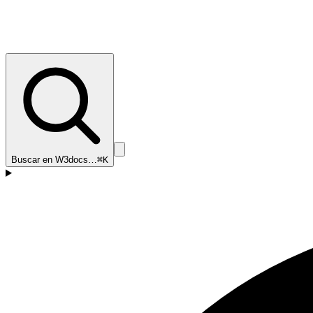
Buscar en W3docs…
⌘K