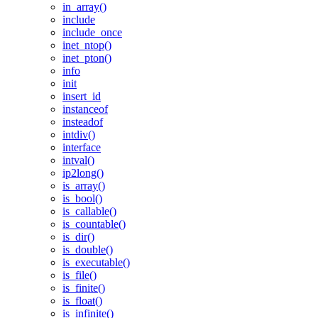
in_array()
include
include_once
inet_ntop()
inet_pton()
info
init
insert_id
instanceof
insteadof
intdiv()
interface
intval()
ip2long()
is_array()
is_bool()
is_callable()
is_countable()
is_dir()
is_double()
is_executable()
is_file()
is_finite()
is_float()
is_infinite()