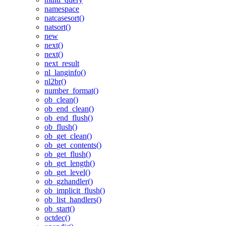
namespace
natcasesort()
natsort()
new
next()
next()
next_result
nl_langinfo()
nl2br()
number_format()
ob_clean()
ob_end_clean()
ob_end_flush()
ob_flush()
ob_get_clean()
ob_get_contents()
ob_get_flush()
ob_get_length()
ob_get_level()
ob_gzhandler()
ob_implicit_flush()
ob_list_handlers()
ob_start()
octdec()