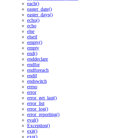
each()
easter_date()
easter_days()
echo()
echo
else
elseif
empty()
empty
end()
enddeclare
endfor
endforeach
endif
endswitch
errno
error
error_get_last()
error_list
error_log()
error_reporting()
eval()
Exception()
exit()
exp()