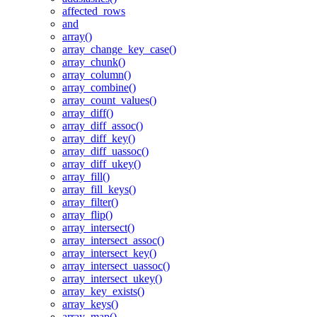
affected_rows
and
array()
array_change_key_case()
array_chunk()
array_column()
array_combine()
array_count_values()
array_diff()
array_diff_assoc()
array_diff_key()
array_diff_uassoc()
array_diff_ukey()
array_fill()
array_fill_keys()
array_filter()
array_flip()
array_intersect()
array_intersect_assoc()
array_intersect_key()
array_intersect_uassoc()
array_intersect_ukey()
array_key_exists()
array_keys()
array_map()