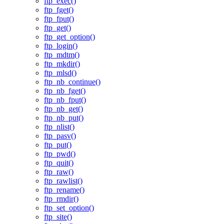
ftp_exec()
ftp_fget()
ftp_fput()
ftp_get()
ftp_get_option()
ftp_login()
ftp_mdtm()
ftp_mkdir()
ftp_mlsd()
ftp_nb_continue()
ftp_nb_fget()
ftp_nb_fput()
ftp_nb_get()
ftp_nb_put()
ftp_nlist()
ftp_pasv()
ftp_put()
ftp_pwd()
ftp_quit()
ftp_raw()
ftp_rawlist()
ftp_rename()
ftp_rmdir()
ftp_set_option()
ftp_site()