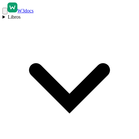
W3docs
Libros