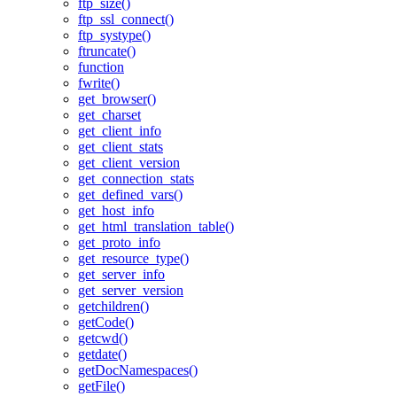
ftp_size()
ftp_ssl_connect()
ftp_systype()
ftruncate()
function
fwrite()
get_browser()
get_charset
get_client_info
get_client_stats
get_client_version
get_connection_stats
get_defined_vars()
get_host_info
get_html_translation_table()
get_proto_info
get_resource_type()
get_server_info
get_server_version
getchildren()
getCode()
getcwd()
getdate()
getDocNamespaces()
getFile()