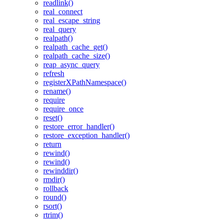
readlink()
real_connect
real_escape_string
real_query
realpath()
realpath_cache_get()
realpath_cache_size()
reap_async_query
refresh
registerXPathNamespace()
rename()
require
require_once
reset()
restore_error_handler()
restore_exception_handler()
return
rewind()
rewind()
rewinddir()
rmdir()
rollback
round()
rsort()
rtrim()