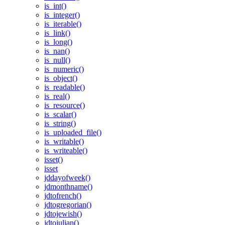
is_int()
is_integer()
is_iterable()
is_link()
is_long()
is_nan()
is_null()
is_numeric()
is_object()
is_readable()
is_real()
is_resource()
is_scalar()
is_string()
is_uploaded_file()
is_writable()
is_writeable()
isset()
isset
jddayofweek()
jdmonthname()
jdtofrench()
jdtogregorian()
jdtojewish()
jdtojulian()