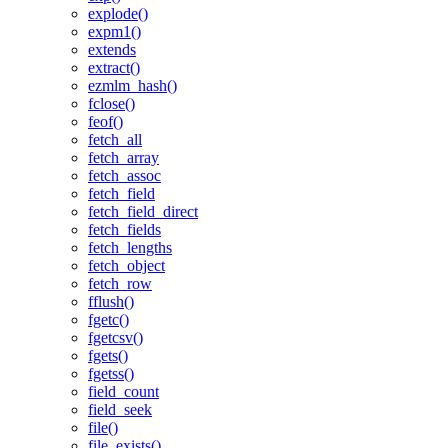
explode()
expm1()
extends
extract()
ezmlm_hash()
fclose()
feof()
fetch_all
fetch_array
fetch_assoc
fetch_field
fetch_field_direct
fetch_fields
fetch_lengths
fetch_object
fetch_row
fflush()
fgetc()
fgetcsv()
fgets()
fgetss()
field_count
field_seek
file()
file_exists()