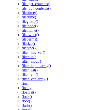
file_get_contents()
file_put_contents()
fileatime()
filectime()
filegroup()
fileinode()
filemtime()
fileowner()
fileperms()
filesize()
filetype()
filter_has_var()
filter_id()
filter_input()
filter_input_array()
filter_list()
filter_var()
filter_var_array()
final
finally
floatval()
flock()
floor()
flush()
fmod()