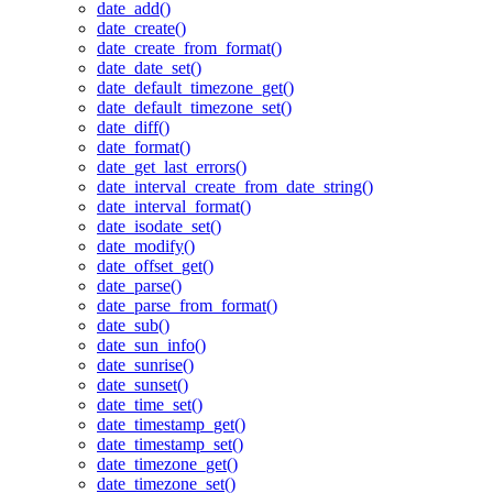
date_add()
date_create()
date_create_from_format()
date_date_set()
date_default_timezone_get()
date_default_timezone_set()
date_diff()
date_format()
date_get_last_errors()
date_interval_create_from_date_string()
date_interval_format()
date_isodate_set()
date_modify()
date_offset_get()
date_parse()
date_parse_from_format()
date_sub()
date_sun_info()
date_sunrise()
date_sunset()
date_time_set()
date_timestamp_get()
date_timestamp_set()
date_timezone_get()
date_timezone_set()