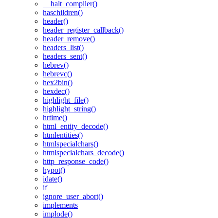
__halt_compiler()
haschildren()
header()
header_register_callback()
header_remove()
headers_list()
headers_sent()
hebrev()
hebrevc()
hex2bin()
hexdec()
highlight_file()
highlight_string()
hrtime()
html_entity_decode()
htmlentities()
htmlspecialchars()
htmlspecialchars_decode()
http_response_code()
hypot()
idate()
if
ignore_user_abort()
implements
implode()