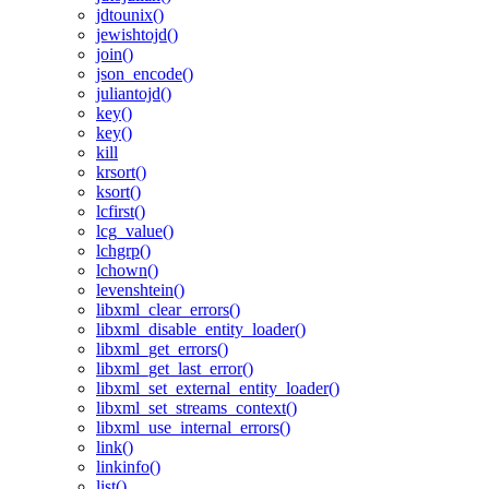
jdtounix()
jewishtojd()
join()
json_encode()
juliantojd()
key()
key()
kill
krsort()
ksort()
lcfirst()
lcg_value()
lchgrp()
lchown()
levenshtein()
libxml_clear_errors()
libxml_disable_entity_loader()
libxml_get_errors()
libxml_get_last_error()
libxml_set_external_entity_loader()
libxml_set_streams_context()
libxml_use_internal_errors()
link()
linkinfo()
list()