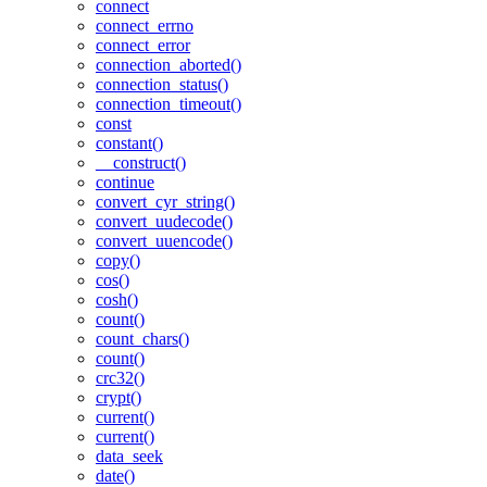
connect
connect_errno
connect_error
connection_aborted()
connection_status()
connection_timeout()
const
constant()
__construct()
continue
convert_cyr_string()
convert_uudecode()
convert_uuencode()
copy()
cos()
cosh()
count()
count_chars()
count()
crc32()
crypt()
current()
current()
data_seek
date()