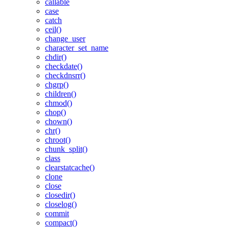
callable
case
catch
ceil()
change_user
character_set_name
chdir()
checkdate()
checkdnsrr()
chgrp()
children()
chmod()
chop()
chown()
chr()
chroot()
chunk_split()
class
clearstatcache()
clone
close
closedir()
closelog()
commit
compact()