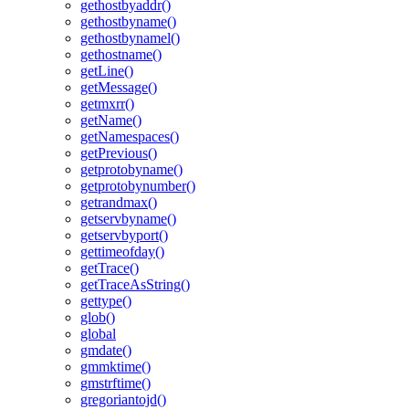
gethostbyaddr()
gethostbyname()
gethostbynamel()
gethostname()
getLine()
getMessage()
getmxrr()
getName()
getNamespaces()
getPrevious()
getprotobyname()
getprotobynumber()
getrandmax()
getservbyname()
getservbyport()
gettimeofday()
getTrace()
getTraceAsString()
gettype()
glob()
global
gmdate()
gmmktime()
gmstrftime()
gregoriantojd()