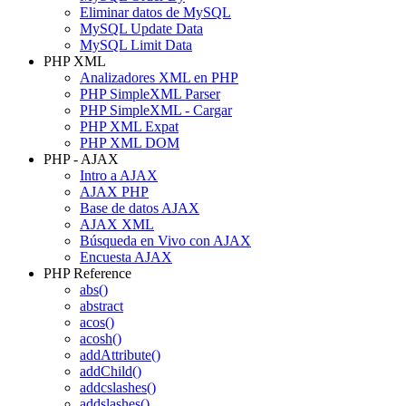
Eliminar datos de MySQL
MySQL Update Data
MySQL Limit Data
PHP XML
Analizadores XML en PHP
PHP SimpleXML Parser
PHP SimpleXML - Cargar
PHP XML Expat
PHP XML DOM
PHP - AJAX
Intro a AJAX
AJAX PHP
Base de datos AJAX
AJAX XML
Búsqueda en Vivo con AJAX
Encuesta AJAX
PHP Reference
abs()
abstract
acos()
acosh()
addAttribute()
addChild()
addcslashes()
addslashes()