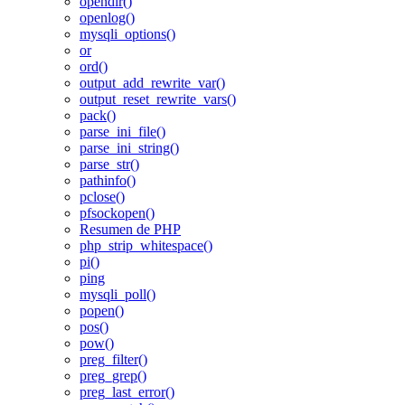
opendir()
openlog()
mysqli_options()
or
ord()
output_add_rewrite_var()
output_reset_rewrite_vars()
pack()
parse_ini_file()
parse_ini_string()
parse_str()
pathinfo()
pclose()
pfsockopen()
Resumen de PHP
php_strip_whitespace()
pi()
ping
mysqli_poll()
popen()
pos()
pow()
preg_filter()
preg_grep()
preg_last_error()