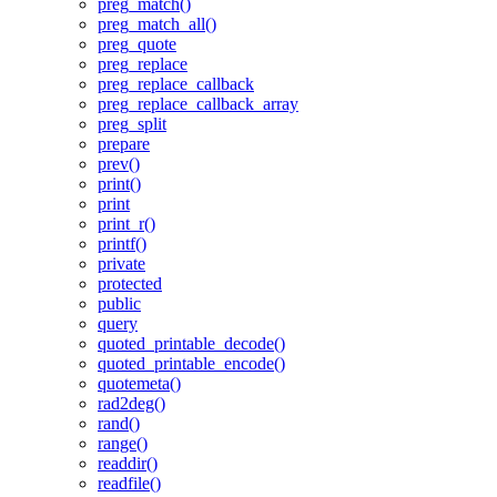
preg_match()
preg_match_all()
preg_quote
preg_replace
preg_replace_callback
preg_replace_callback_array
preg_split
prepare
prev()
print()
print
print_r()
printf()
private
protected
public
query
quoted_printable_decode()
quoted_printable_encode()
quotemeta()
rad2deg()
rand()
range()
readdir()
readfile()