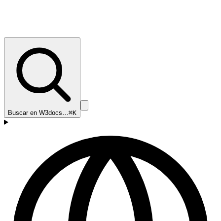
Buscar en W3docs…
⌘K