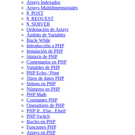
Arrays Indexados
Arrays Multidimensionales
$_POST
$_REQUEST
$_SERVER
Ordenación de Arrays
Ámbito de Variables
Bucle While
Introducción a PHP
Instalación de PHP
Sintaxis de PHP
Comentarios en PHP
Variables de PHP
PHP Echo / Print
Tipos de datos PHP
Strings en PHP
Números en PHP
PHP Math
Constantes PHP
Operadores de PHP
PHP If...Else...Elseif
PHP Switch
Bucles en PHP
Funciones PHP
Arrays en PHP