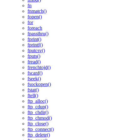
fn
fnmatch()
fopen()
for
foreach
fpassthru()
fprint()
fprintf()
fputcsv()
fputs()
fread()
frenchtojd()
fscanf()
fseek()
fsockopen()
fstat()
ftell()
ftp_alloc()
ftp_cdup()
ftp_chdir()
ftp_chmod()
ftp_close()
ftp_connect()
ftp_delete()