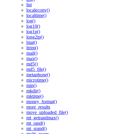
list
localeconv()
localtime()
log()
log10()
log1p()
long2ip()
lstat()
ltrim()
mail()
max()
md5()
md5_file()
metaphone()
microtime()
min()
mkdir()
mktime()
money_format()
more_results
move_uploaded_file()
mt_getrandmax()
mt_rand()
mt_srand()
multi_query