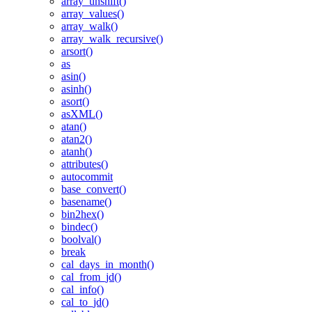
array_unshift()
array_values()
array_walk()
array_walk_recursive()
arsort()
as
asin()
asinh()
asort()
asXML()
atan()
atan2()
atanh()
attributes()
autocommit
base_convert()
basename()
bin2hex()
bindec()
boolval()
break
cal_days_in_month()
cal_from_jd()
cal_info()
cal_to_jd()