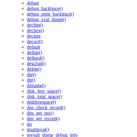
debug
debug_backtrace()
debug_print_backtrace()
debug_zval_dump()
decbin()
dechex()
declare
decoct()
default
define()
defined()
deg2rad()
delete()
die()
dir()
dirname()
disk_free_space()
disk_total_space()
diskfreespace()
dns_check_record()
dns_get_mx()
dns_get_record()
do
doubleval()
mysqli_dump_debug_info