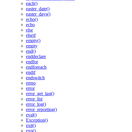
each()
easter_date()
easter_days()
echo()
echo
else
elseif
empty()
empty
end()
enddeclare
endfor
endforeach
endif
endswitch
errno
error
error_get_last()
error_list
error_log()
error_reporting()
eval()
Exception()
exit()
exp()