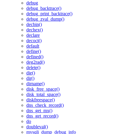
debug
debug_backtrace()
debug_print_backtrace()
debug_zval_dump()
decbin()
dechex()
declare
decoct()
default
define()
defined()
deg2rad()
delete()
die()
dir()
dirname()
disk_free_space()
disk_total_space()
diskfreespace()
dns_check_record()
dns_get_mx()
dns_get_record()
do
doubleval()
mysqli_dump_debug_info