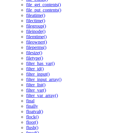
file_get_contents()
file_put_contents()
fileatime()
filectime()
filegroup()
fileinode()
filemtime()
fileowner()
fileperms()
filesize()
filetype()
filter_has_var()
filter_id()
filter_input()
filter_input_array()
filter_list()
filter_var()
filter_var_array()
final
finally
floatval()
flock()
floor()
flush()
fmod()