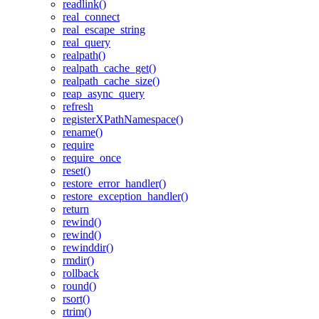
readlink()
real_connect
real_escape_string
real_query
realpath()
realpath_cache_get()
realpath_cache_size()
reap_async_query
refresh
registerXPathNamespace()
rename()
require
require_once
reset()
restore_error_handler()
restore_exception_handler()
return
rewind()
rewind()
rewinddir()
rmdir()
rollback
round()
rsort()
rtrim()