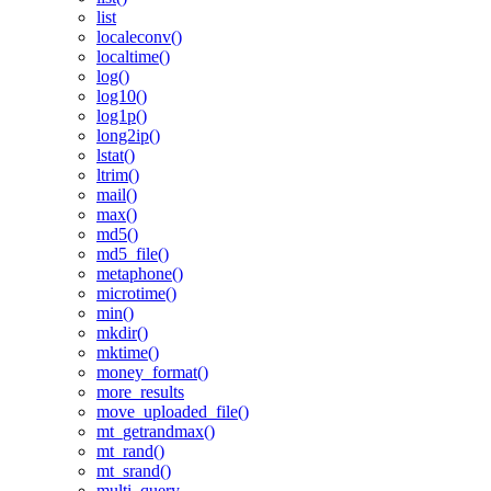
list
localeconv()
localtime()
log()
log10()
log1p()
long2ip()
lstat()
ltrim()
mail()
max()
md5()
md5_file()
metaphone()
microtime()
min()
mkdir()
mktime()
money_format()
more_results
move_uploaded_file()
mt_getrandmax()
mt_rand()
mt_srand()
multi_query