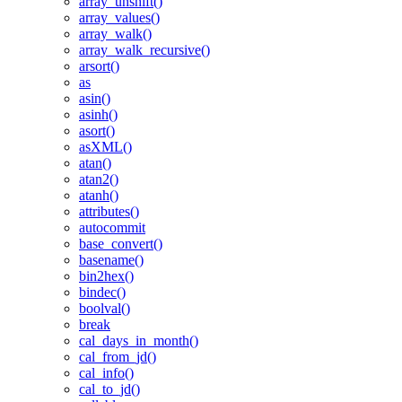
array_unshift()
array_values()
array_walk()
array_walk_recursive()
arsort()
as
asin()
asinh()
asort()
asXML()
atan()
atan2()
atanh()
attributes()
autocommit
base_convert()
basename()
bin2hex()
bindec()
boolval()
break
cal_days_in_month()
cal_from_jd()
cal_info()
cal_to_jd()