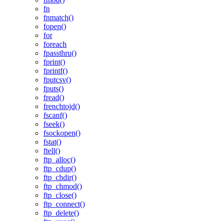
fn
fnmatch()
fopen()
for
foreach
fpassthru()
fprint()
fprintf()
fputcsv()
fputs()
fread()
frenchtojd()
fscanf()
fseek()
fsockopen()
fstat()
ftell()
ftp_alloc()
ftp_cdup()
ftp_chdir()
ftp_chmod()
ftp_close()
ftp_connect()
ftp_delete()