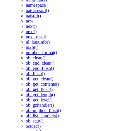
namespace
natcasesort()
natsort()
new
next()
next()
next_result
nl_langinfo()
nl2br()
number_format()
ob_clean()
ob_end_clean()
ob_end_flush()
ob_flush()
ob_get_clean()
ob_get_contents()
ob_get_flush()
ob_get_length()
ob_get_level()
ob_gzhandler()
ob_implicit_flush()
ob_list_handlers()
ob_start()
octdec()