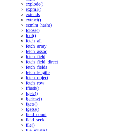
explode()
expm1()
extends
extract()
ezmlm_hash()
fclose()
feof()
fetch_all
fetch_array
fetch_assoc
fetch_field
fetch_field_direct
fetch_fields
fetch_lengths
fetch_object
fetch_row
fflush()
fgetc()
fgetcsv()
fgets()
fgetss()
field_count
field_seek
file()
file_exists()