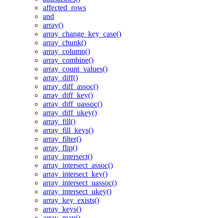
affected_rows
and
array()
array_change_key_case()
array_chunk()
array_column()
array_combine()
array_count_values()
array_diff()
array_diff_assoc()
array_diff_key()
array_diff_uassoc()
array_diff_ukey()
array_fill()
array_fill_keys()
array_filter()
array_flip()
array_intersect()
array_intersect_assoc()
array_intersect_key()
array_intersect_uassoc()
array_intersect_ukey()
array_key_exists()
array_keys()
array_map()