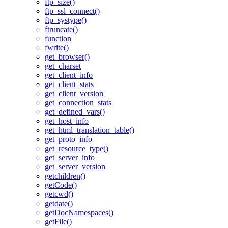
ftp_size()
ftp_ssl_connect()
ftp_systype()
ftruncate()
function
fwrite()
get_browser()
get_charset
get_client_info
get_client_stats
get_client_version
get_connection_stats
get_defined_vars()
get_host_info
get_html_translation_table()
get_proto_info
get_resource_type()
get_server_info
get_server_version
getchildren()
getCode()
getcwd()
getdate()
getDocNamespaces()
getFile()