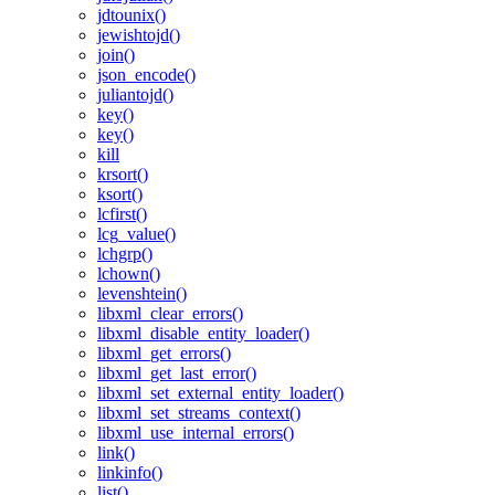
jdtounix()
jewishtojd()
join()
json_encode()
juliantojd()
key()
key()
kill
krsort()
ksort()
lcfirst()
lcg_value()
lchgrp()
lchown()
levenshtein()
libxml_clear_errors()
libxml_disable_entity_loader()
libxml_get_errors()
libxml_get_last_error()
libxml_set_external_entity_loader()
libxml_set_streams_context()
libxml_use_internal_errors()
link()
linkinfo()
list()