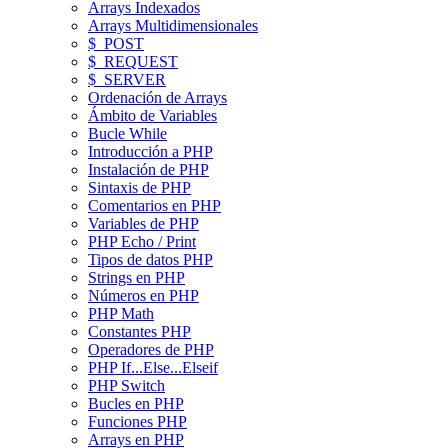
Arrays Indexados
Arrays Multidimensionales
$_POST
$_REQUEST
$_SERVER
Ordenación de Arrays
Ámbito de Variables
Bucle While
Introducción a PHP
Instalación de PHP
Sintaxis de PHP
Comentarios en PHP
Variables de PHP
PHP Echo / Print
Tipos de datos PHP
Strings en PHP
Números en PHP
PHP Math
Constantes PHP
Operadores de PHP
PHP If...Else...Elseif
PHP Switch
Bucles en PHP
Funciones PHP
Arrays en PHP