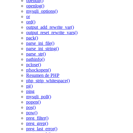
opendir()
openlog()
mysqli_options()
or
ord()
output_add_rewrite_var()
output_reset_rewrite_vars()
pack()
parse_ini_file()
parse_ini_string()
parse_str()
pathinfo()
pclose()
pfsockopen()
Resumen de PHP
php_strip_whitespace()
pi()
ping
mysqli_poll()
popen()
pos()
pow()
preg_filter()
preg_grep()
preg_last_error()