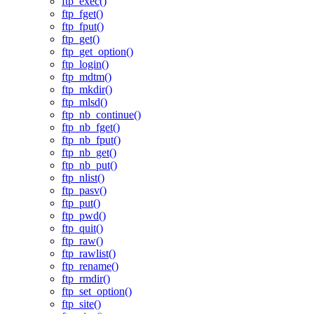
ftp_exec()
ftp_fget()
ftp_fput()
ftp_get()
ftp_get_option()
ftp_login()
ftp_mdtm()
ftp_mkdir()
ftp_mlsd()
ftp_nb_continue()
ftp_nb_fget()
ftp_nb_fput()
ftp_nb_get()
ftp_nb_put()
ftp_nlist()
ftp_pasv()
ftp_put()
ftp_pwd()
ftp_quit()
ftp_raw()
ftp_rawlist()
ftp_rename()
ftp_rmdir()
ftp_set_option()
ftp_site()