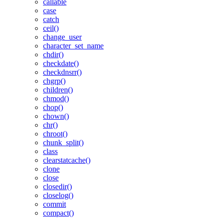
callable
case
catch
ceil()
change_user
character_set_name
chdir()
checkdate()
checkdnsrr()
chgrp()
children()
chmod()
chop()
chown()
chr()
chroot()
chunk_split()
class
clearstatcache()
clone
close
closedir()
closelog()
commit
compact()