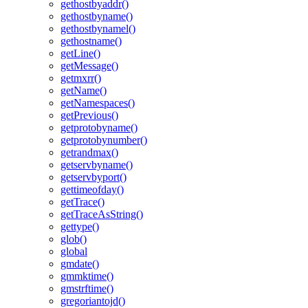
gethostbyaddr()
gethostbyname()
gethostbynamel()
gethostname()
getLine()
getMessage()
getmxrr()
getName()
getNamespaces()
getPrevious()
getprotobyname()
getprotobynumber()
getrandmax()
getservbyname()
getservbyport()
gettimeofday()
getTrace()
getTraceAsString()
gettype()
glob()
global
gmdate()
gmmktime()
gmstrftime()
gregoriantojd()