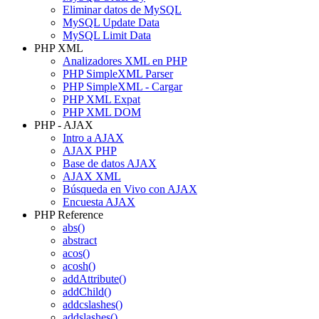
Eliminar datos de MySQL
MySQL Update Data
MySQL Limit Data
PHP XML
Analizadores XML en PHP
PHP SimpleXML Parser
PHP SimpleXML - Cargar
PHP XML Expat
PHP XML DOM
PHP - AJAX
Intro a AJAX
AJAX PHP
Base de datos AJAX
AJAX XML
Búsqueda en Vivo con AJAX
Encuesta AJAX
PHP Reference
abs()
abstract
acos()
acosh()
addAttribute()
addChild()
addcslashes()
addslashes()