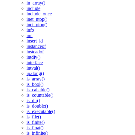
in_array()
include
include_once
inet_ntop()
inet_pton()
info
init
insert_id
instanceof
insteadof
intdiv()
interface
intval()
ip2long()
is_array()
is_bool()
is_callable()
is_countable()
is_dir()
is_double()
is_executable()
is_file()
is_finite()
is_float()
is_infinite()