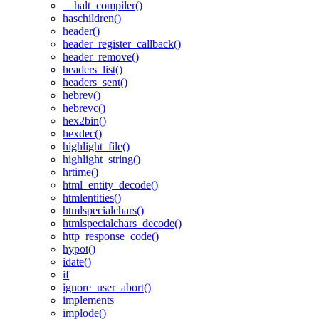
__halt_compiler()
haschildren()
header()
header_register_callback()
header_remove()
headers_list()
headers_sent()
hebrev()
hebrevc()
hex2bin()
hexdec()
highlight_file()
highlight_string()
hrtime()
html_entity_decode()
htmlentities()
htmlspecialchars()
htmlspecialchars_decode()
http_response_code()
hypot()
idate()
if
ignore_user_abort()
implements
implode()