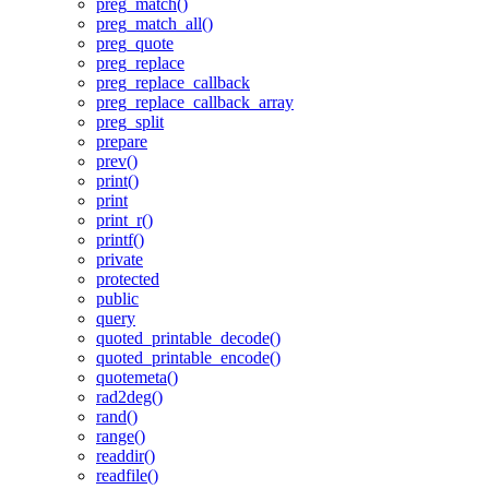
preg_match()
preg_match_all()
preg_quote
preg_replace
preg_replace_callback
preg_replace_callback_array
preg_split
prepare
prev()
print()
print
print_r()
printf()
private
protected
public
query
quoted_printable_decode()
quoted_printable_encode()
quotemeta()
rad2deg()
rand()
range()
readdir()
readfile()