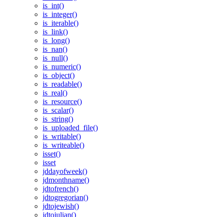
is_int()
is_integer()
is_iterable()
is_link()
is_long()
is_nan()
is_null()
is_numeric()
is_object()
is_readable()
is_real()
is_resource()
is_scalar()
is_string()
is_uploaded_file()
is_writable()
is_writeable()
isset()
isset
jddayofweek()
jdmonthname()
jdtofrench()
jdtogregorian()
jdtojewish()
jdtojulian()