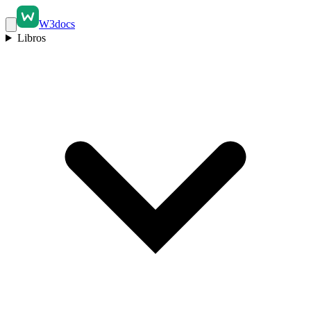
W3docs
Libros