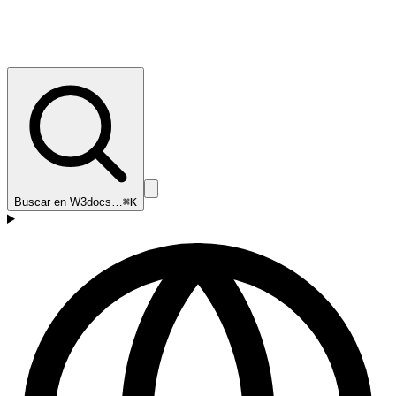
Buscar en W3docs…
⌘K