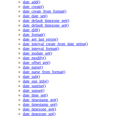
date_add()
date_create()
date_create_from_format()
date_date_set()
date_default_timezone_get()
date_default_timezone_set()
date_diff()
date_format()
date_get_last_errors()
date_interval_create_from_date_string()
date_interval_format()
date_isodate_set()
date_modify()
date_offset_get()
date_parse()
date_parse_from_format()
date_sub()
date_sun_info()
date_sunrise()
date_sunset()
date_time_set()
date_timestamp_get()
date_timestamp_set()
date_timezone_get()
date_timezone_set()