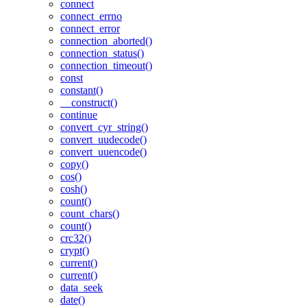
connect
connect_errno
connect_error
connection_aborted()
connection_status()
connection_timeout()
const
constant()
__construct()
continue
convert_cyr_string()
convert_uudecode()
convert_uuencode()
copy()
cos()
cosh()
count()
count_chars()
count()
crc32()
crypt()
current()
current()
data_seek
date()