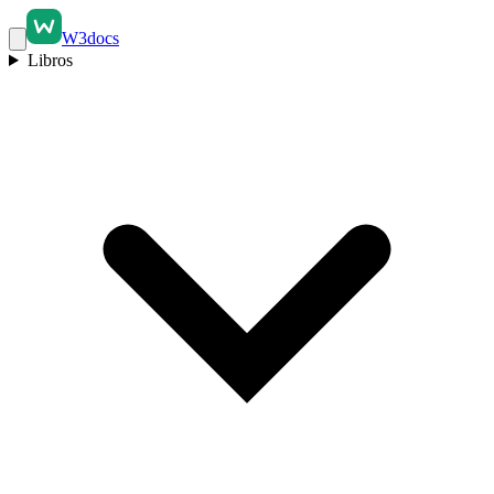
W3docs
Libros