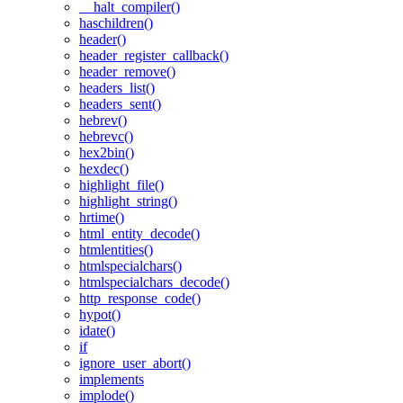
__halt_compiler()
haschildren()
header()
header_register_callback()
header_remove()
headers_list()
headers_sent()
hebrev()
hebrevc()
hex2bin()
hexdec()
highlight_file()
highlight_string()
hrtime()
html_entity_decode()
htmlentities()
htmlspecialchars()
htmlspecialchars_decode()
http_response_code()
hypot()
idate()
if
ignore_user_abort()
implements
implode()