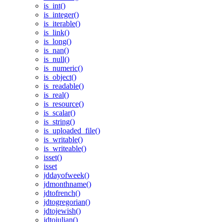
is_int()
is_integer()
is_iterable()
is_link()
is_long()
is_nan()
is_null()
is_numeric()
is_object()
is_readable()
is_real()
is_resource()
is_scalar()
is_string()
is_uploaded_file()
is_writable()
is_writeable()
isset()
isset
jddayofweek()
jdmonthname()
jdtofrench()
jdtogregorian()
jdtojewish()
jdtojulian()