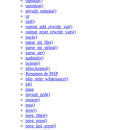
opendir()
openlog()
mysqli_options()
or
ord()
output_add_rewrite_var()
output_reset_rewrite_vars()
pack()
parse_ini_file()
parse_ini_string()
parse_str()
pathinfo()
pclose()
pfsockopen()
Resumen de PHP
php_strip_whitespace()
pi()
ping
mysqli_poll()
popen()
pos()
pow()
preg_filter()
preg_grep()
preg_last_error()