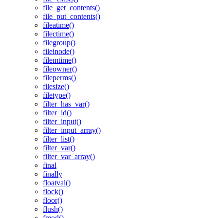
file_get_contents()
file_put_contents()
fileatime()
filectime()
filegroup()
fileinode()
filemtime()
fileowner()
fileperms()
filesize()
filetype()
filter_has_var()
filter_id()
filter_input()
filter_input_array()
filter_list()
filter_var()
filter_var_array()
final
finally
floatval()
flock()
floor()
flush()
fmod()