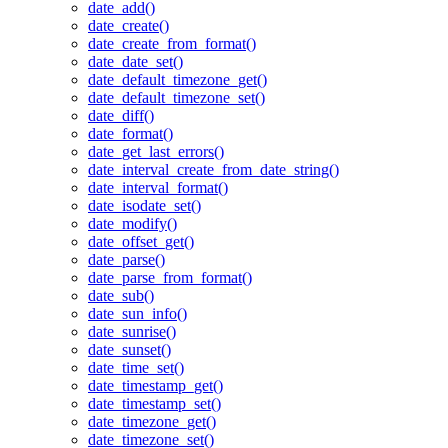
date_add()
date_create()
date_create_from_format()
date_date_set()
date_default_timezone_get()
date_default_timezone_set()
date_diff()
date_format()
date_get_last_errors()
date_interval_create_from_date_string()
date_interval_format()
date_isodate_set()
date_modify()
date_offset_get()
date_parse()
date_parse_from_format()
date_sub()
date_sun_info()
date_sunrise()
date_sunset()
date_time_set()
date_timestamp_get()
date_timestamp_set()
date_timezone_get()
date_timezone_set()