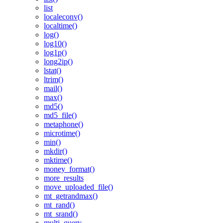
list
localeconv()
localtime()
log()
log10()
log1p()
long2ip()
lstat()
ltrim()
mail()
max()
md5()
md5_file()
metaphone()
microtime()
min()
mkdir()
mktime()
money_format()
more_results
move_uploaded_file()
mt_getrandmax()
mt_rand()
mt_srand()
multi_query