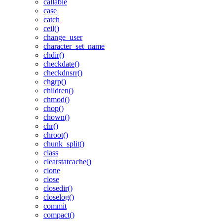
callable
case
catch
ceil()
change_user
character_set_name
chdir()
checkdate()
checkdnsrr()
chgrp()
children()
chmod()
chop()
chown()
chr()
chroot()
chunk_split()
class
clearstatcache()
clone
close
closedir()
closelog()
commit
compact()