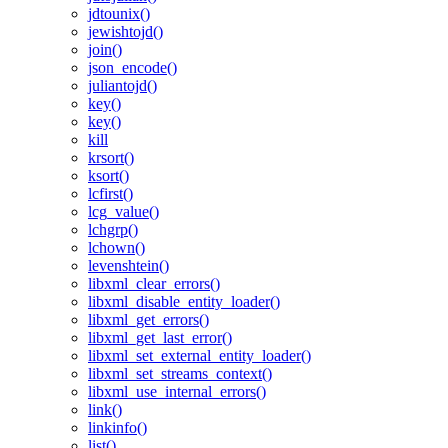
jdtounix()
jewishtojd()
join()
json_encode()
juliantojd()
key()
key()
kill
krsort()
ksort()
lcfirst()
lcg_value()
lchgrp()
lchown()
levenshtein()
libxml_clear_errors()
libxml_disable_entity_loader()
libxml_get_errors()
libxml_get_last_error()
libxml_set_external_entity_loader()
libxml_set_streams_context()
libxml_use_internal_errors()
link()
linkinfo()
list()