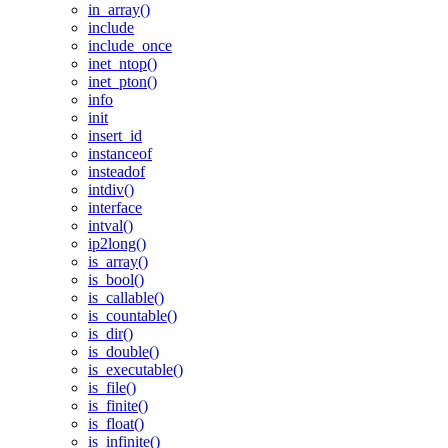
in_array()
include
include_once
inet_ntop()
inet_pton()
info
init
insert_id
instanceof
insteadof
intdiv()
interface
intval()
ip2long()
is_array()
is_bool()
is_callable()
is_countable()
is_dir()
is_double()
is_executable()
is_file()
is_finite()
is_float()
is_infinite()