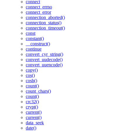
connect
connect_errno
connect_error
connection_aborted()
connection_status()
connection_timeout()
const
constant()
__construct()
continue
convert_cyr_string()
convert_uudecode()
convert_uuencode()
copy()
cos()
cosh()
count()
count_chars()
count()
crc32()
crypt()
current()
current()
data_seek
date()