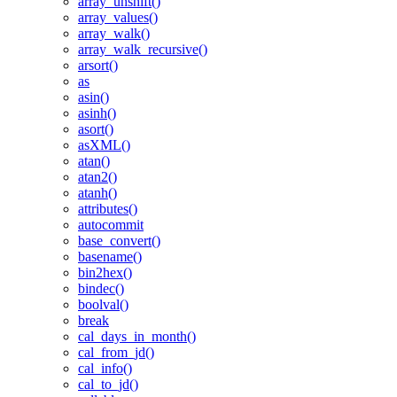
array_unshift()
array_values()
array_walk()
array_walk_recursive()
arsort()
as
asin()
asinh()
asort()
asXML()
atan()
atan2()
atanh()
attributes()
autocommit
base_convert()
basename()
bin2hex()
bindec()
boolval()
break
cal_days_in_month()
cal_from_jd()
cal_info()
cal_to_jd()