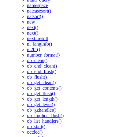
namespace
natcasesort()
natsort()
new
next()
next()
next_result
nl_langinfo()
nl2br()
number_format()
ob_clean()
ob_end_clean()
ob_end_flush()
ob_flush()
ob_get_clean()
ob_get_contents()
ob_get_flush()
ob_get_length()
ob_get_level()
ob_gzhandler()
ob_implicit_flush()
ob_list_handlers()
ob_start()
octdec()