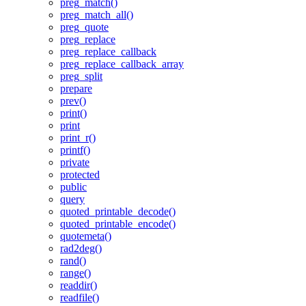
preg_match()
preg_match_all()
preg_quote
preg_replace
preg_replace_callback
preg_replace_callback_array
preg_split
prepare
prev()
print()
print
print_r()
printf()
private
protected
public
query
quoted_printable_decode()
quoted_printable_encode()
quotemeta()
rad2deg()
rand()
range()
readdir()
readfile()