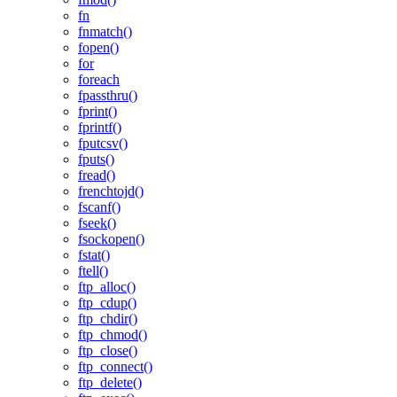
fn
fnmatch()
fopen()
for
foreach
fpassthru()
fprint()
fprintf()
fputcsv()
fputs()
fread()
frenchtojd()
fscanf()
fseek()
fsockopen()
fstat()
ftell()
ftp_alloc()
ftp_cdup()
ftp_chdir()
ftp_chmod()
ftp_close()
ftp_connect()
ftp_delete()