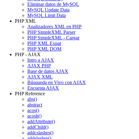
Eliminar datos de MySQL
MySQL Update Data
MySQL Limit Data
PHP XML
Analizadores XML en PHP
PHP SimpleXML Parser
PHP SimpleXML - Cargar
PHP XML Expat
PHP XML DOM
PHP - AJAX
Intro a AJAX
AJAX PHP
Base de datos AJAX
AJAX XML
Búsqueda en Vivo con AJAX
Encuesta AJAX
PHP Reference
abs()
abstract
acos()
acosh()
addAttribute()
addChild()
addcslashes()
addslashes()