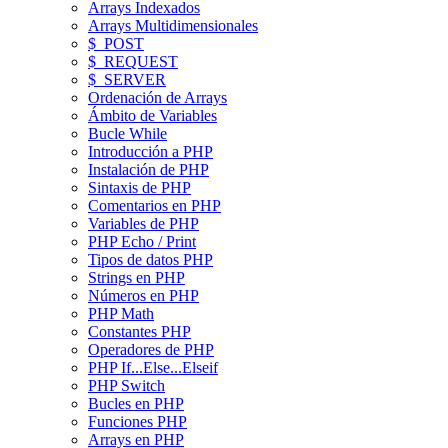
Arrays Indexados
Arrays Multidimensionales
$_POST
$_REQUEST
$_SERVER
Ordenación de Arrays
Ámbito de Variables
Bucle While
Introducción a PHP
Instalación de PHP
Sintaxis de PHP
Comentarios en PHP
Variables de PHP
PHP Echo / Print
Tipos de datos PHP
Strings en PHP
Números en PHP
PHP Math
Constantes PHP
Operadores de PHP
PHP If...Else...Elseif
PHP Switch
Bucles en PHP
Funciones PHP
Arrays en PHP