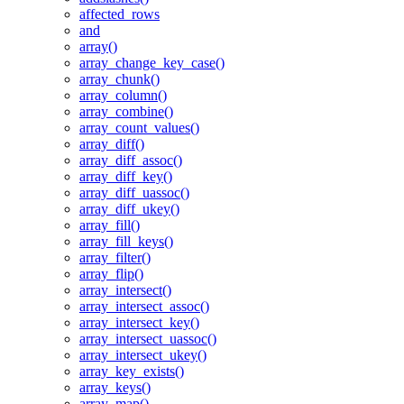
affected_rows
and
array()
array_change_key_case()
array_chunk()
array_column()
array_combine()
array_count_values()
array_diff()
array_diff_assoc()
array_diff_key()
array_diff_uassoc()
array_diff_ukey()
array_fill()
array_fill_keys()
array_filter()
array_flip()
array_intersect()
array_intersect_assoc()
array_intersect_key()
array_intersect_uassoc()
array_intersect_ukey()
array_key_exists()
array_keys()
array_map()