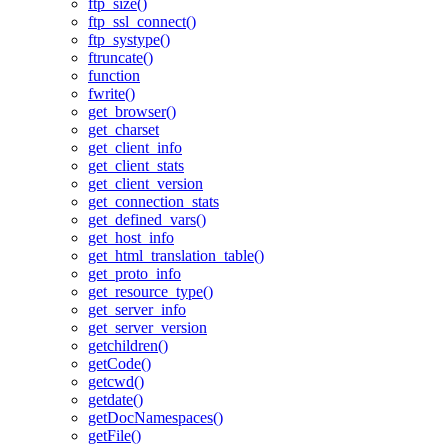
ftp_size()
ftp_ssl_connect()
ftp_systype()
ftruncate()
function
fwrite()
get_browser()
get_charset
get_client_info
get_client_stats
get_client_version
get_connection_stats
get_defined_vars()
get_host_info
get_html_translation_table()
get_proto_info
get_resource_type()
get_server_info
get_server_version
getchildren()
getCode()
getcwd()
getdate()
getDocNamespaces()
getFile()