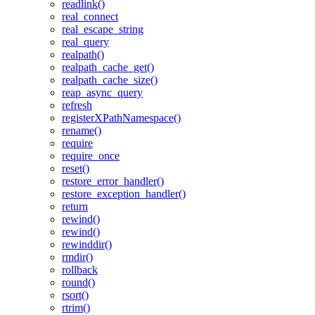
readlink()
real_connect
real_escape_string
real_query
realpath()
realpath_cache_get()
realpath_cache_size()
reap_async_query
refresh
registerXPathNamespace()
rename()
require
require_once
reset()
restore_error_handler()
restore_exception_handler()
return
rewind()
rewind()
rewinddir()
rmdir()
rollback
round()
rsort()
rtrim()