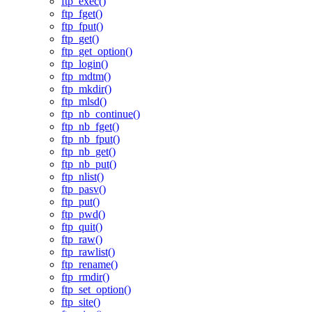
ftp_exec()
ftp_fget()
ftp_fput()
ftp_get()
ftp_get_option()
ftp_login()
ftp_mdtm()
ftp_mkdir()
ftp_mlsd()
ftp_nb_continue()
ftp_nb_fget()
ftp_nb_fput()
ftp_nb_get()
ftp_nb_put()
ftp_nlist()
ftp_pasv()
ftp_put()
ftp_pwd()
ftp_quit()
ftp_raw()
ftp_rawlist()
ftp_rename()
ftp_rmdir()
ftp_set_option()
ftp_site()