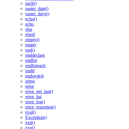
each()
easter_date()
easter_days()
echo()
echo
else
elseif
empty()
empty
end()
enddeclare
endfor
endforeach
endif
endswitch
errno
error
error_get_last()
error_list
error_log()
error_reporting()
eval()
Exception()
exit()
exp()