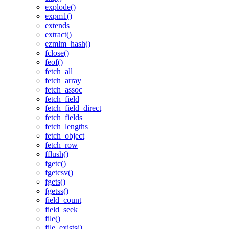
explode()
expm1()
extends
extract()
ezmlm_hash()
fclose()
feof()
fetch_all
fetch_array
fetch_assoc
fetch_field
fetch_field_direct
fetch_fields
fetch_lengths
fetch_object
fetch_row
fflush()
fgetc()
fgetcsv()
fgets()
fgetss()
field_count
field_seek
file()
file_exists()