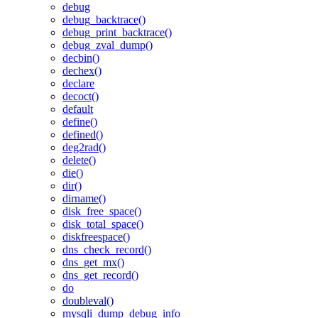
debug
debug_backtrace()
debug_print_backtrace()
debug_zval_dump()
decbin()
dechex()
declare
decoct()
default
define()
defined()
deg2rad()
delete()
die()
dir()
dirname()
disk_free_space()
disk_total_space()
diskfreespace()
dns_check_record()
dns_get_mx()
dns_get_record()
do
doubleval()
mysqli_dump_debug_info