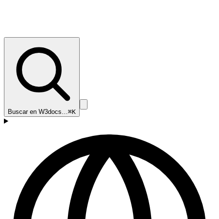
Buscar en W3docs…
⌘K