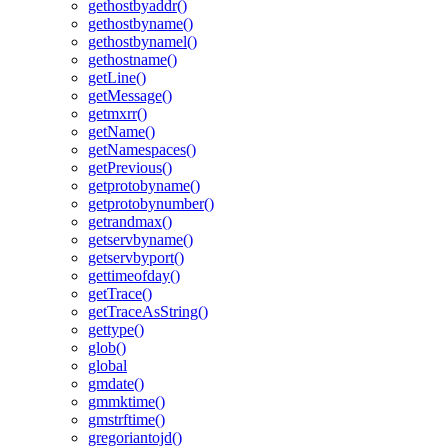
gethostbyaddr()
gethostbyname()
gethostbynamel()
gethostname()
getLine()
getMessage()
getmxrr()
getName()
getNamespaces()
getPrevious()
getprotobyname()
getprotobynumber()
getrandmax()
getservbyname()
getservbyport()
gettimeofday()
getTrace()
getTraceAsString()
gettype()
glob()
global
gmdate()
gmmktime()
gmstrftime()
gregoriantojd()