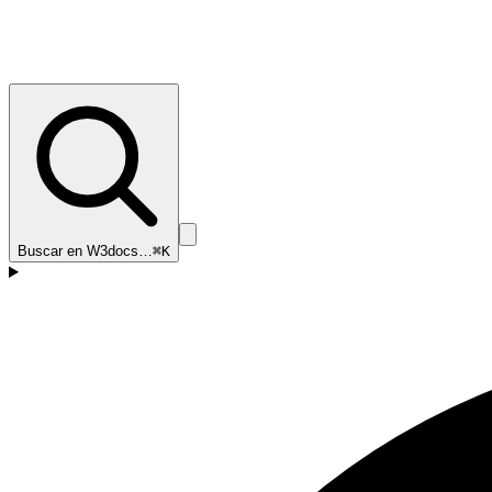
Buscar en W3docs…
⌘K