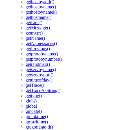
gethostbyaddr()
gethostbyname()
gethostbynamel()
gethostname()
getLine()
getMessage()
getmxrr()
getName()
getNamespaces()
getPrevious()
getprotobyname()
getprotobynumber()
getrandmax()
getservbyname()
getservbyport()
gettimeofday()
getTrace()
getTraceAsString()
gettype()
glob()
global
gmdate()
gmmktime()
gmstrftime()
gregoriantojd()