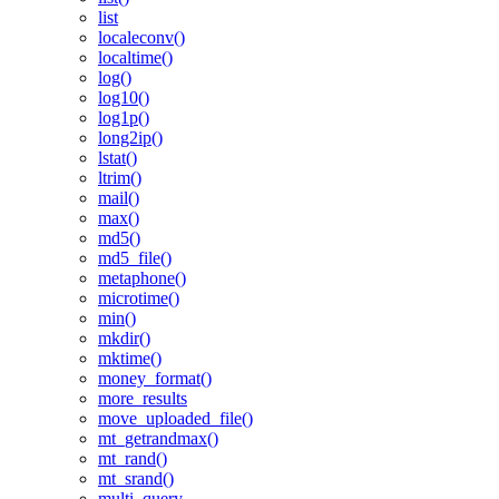
list
localeconv()
localtime()
log()
log10()
log1p()
long2ip()
lstat()
ltrim()
mail()
max()
md5()
md5_file()
metaphone()
microtime()
min()
mkdir()
mktime()
money_format()
more_results
move_uploaded_file()
mt_getrandmax()
mt_rand()
mt_srand()
multi_query