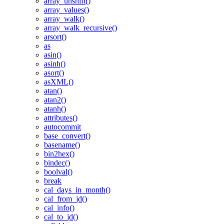
array_unshift()
array_values()
array_walk()
array_walk_recursive()
arsort()
as
asin()
asinh()
asort()
asXML()
atan()
atan2()
atanh()
attributes()
autocommit
base_convert()
basename()
bin2hex()
bindec()
boolval()
break
cal_days_in_month()
cal_from_jd()
cal_info()
cal_to_jd()