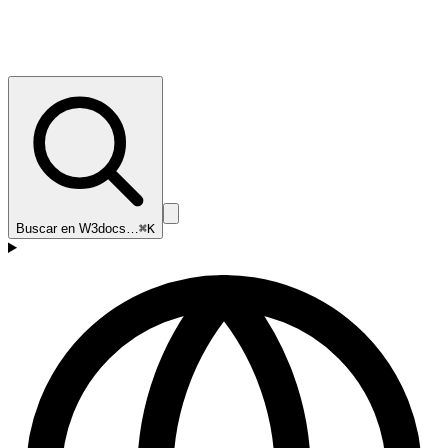
Buscar en W3docs…
⌘K