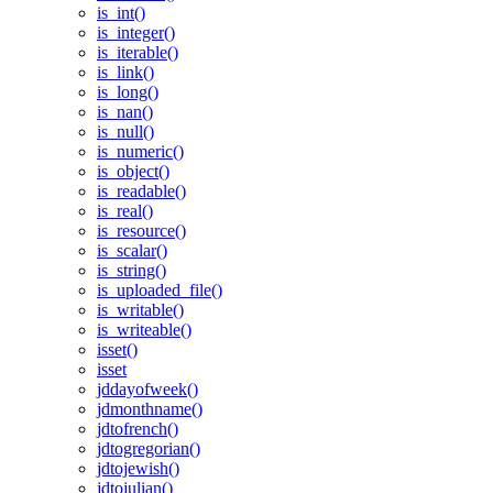
is_int()
is_integer()
is_iterable()
is_link()
is_long()
is_nan()
is_null()
is_numeric()
is_object()
is_readable()
is_real()
is_resource()
is_scalar()
is_string()
is_uploaded_file()
is_writable()
is_writeable()
isset()
isset
jddayofweek()
jdmonthname()
jdtofrench()
jdtogregorian()
jdtojewish()
jdtojulian()