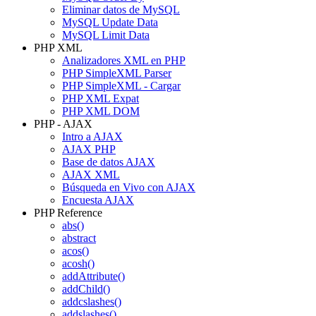
Eliminar datos de MySQL
MySQL Update Data
MySQL Limit Data
PHP XML
Analizadores XML en PHP
PHP SimpleXML Parser
PHP SimpleXML - Cargar
PHP XML Expat
PHP XML DOM
PHP - AJAX
Intro a AJAX
AJAX PHP
Base de datos AJAX
AJAX XML
Búsqueda en Vivo con AJAX
Encuesta AJAX
PHP Reference
abs()
abstract
acos()
acosh()
addAttribute()
addChild()
addcslashes()
addslashes()