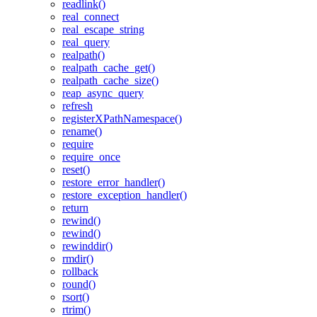
readlink()
real_connect
real_escape_string
real_query
realpath()
realpath_cache_get()
realpath_cache_size()
reap_async_query
refresh
registerXPathNamespace()
rename()
require
require_once
reset()
restore_error_handler()
restore_exception_handler()
return
rewind()
rewind()
rewinddir()
rmdir()
rollback
round()
rsort()
rtrim()