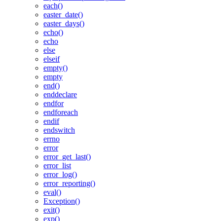
each()
easter_date()
easter_days()
echo()
echo
else
elseif
empty()
empty
end()
enddeclare
endfor
endforeach
endif
endswitch
errno
error
error_get_last()
error_list
error_log()
error_reporting()
eval()
Exception()
exit()
exp()