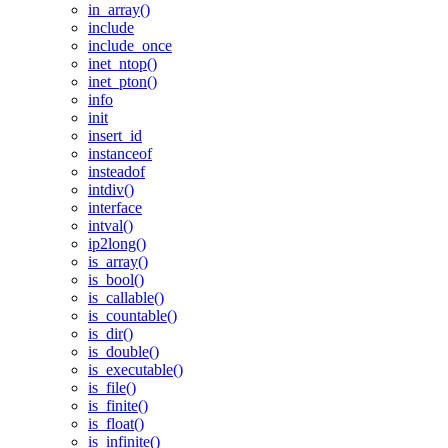
in_array()
include
include_once
inet_ntop()
inet_pton()
info
init
insert_id
instanceof
insteadof
intdiv()
interface
intval()
ip2long()
is_array()
is_bool()
is_callable()
is_countable()
is_dir()
is_double()
is_executable()
is_file()
is_finite()
is_float()
is_infinite()