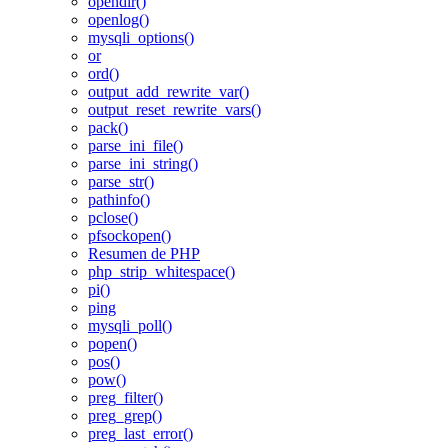
opendir()
openlog()
mysqli_options()
or
ord()
output_add_rewrite_var()
output_reset_rewrite_vars()
pack()
parse_ini_file()
parse_ini_string()
parse_str()
pathinfo()
pclose()
pfsockopen()
Resumen de PHP
php_strip_whitespace()
pi()
ping
mysqli_poll()
popen()
pos()
pow()
preg_filter()
preg_grep()
preg_last_error()