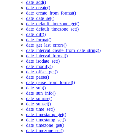
date_add()
date_create()
date_create_from_format()
date_date_set()
date_default_timezone_get()
date_default_timezone_set()
date_diff()
date_format()
date_get_last_errors()
date_interval_create_from_date_string()
date_interval_format()
date_isodate_set()
date_modify()
date_offset_get()
date_parse()
date_parse_from_format()
date_sub()
date_sun_info()
date_sunrise()
date_sunset()
date_time_set()
date_timestamp_get()
date_timestamp_set()
date_timezone_get()
date_timezone_set()