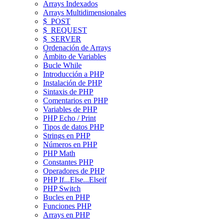
Arrays Indexados
Arrays Multidimensionales
$_POST
$_REQUEST
$_SERVER
Ordenación de Arrays
Ámbito de Variables
Bucle While
Introducción a PHP
Instalación de PHP
Sintaxis de PHP
Comentarios en PHP
Variables de PHP
PHP Echo / Print
Tipos de datos PHP
Strings en PHP
Números en PHP
PHP Math
Constantes PHP
Operadores de PHP
PHP If...Else...Elseif
PHP Switch
Bucles en PHP
Funciones PHP
Arrays en PHP