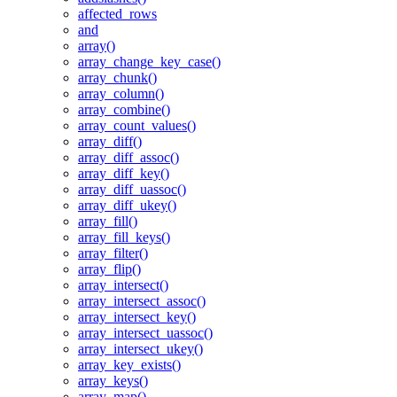
affected_rows
and
array()
array_change_key_case()
array_chunk()
array_column()
array_combine()
array_count_values()
array_diff()
array_diff_assoc()
array_diff_key()
array_diff_uassoc()
array_diff_ukey()
array_fill()
array_fill_keys()
array_filter()
array_flip()
array_intersect()
array_intersect_assoc()
array_intersect_key()
array_intersect_uassoc()
array_intersect_ukey()
array_key_exists()
array_keys()
array_map()