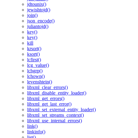
jdtounix()
jewishtojd()
join()
json_encode()
juliantojd()
key()
key()
kill
krsort()
ksort()
lcfirst()
lcg_value()
lchgrp()
lchown()
levenshtein()
libxml_clear_errors()
libxml_disable_entity_loader()
libxml_get_errors()
libxml_get_last_error()
libxml_set_external_entity_loader()
libxml_set_streams_context()
libxml_use_internal_errors()
link()
linkinfo()
list()