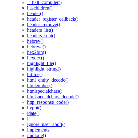
__halt_compiler()
haschildren()
header()
header_register_callback()
header_remove()
headers_list()
headers_sent()
hebrev()
hebrevc()
hex2bin()
hexdec()
highlight_file()
highlight_string()
hrtime()
html_entity_decode()
htmlentities()
htmlspecialchars()
htmlspecialchars_decode()
http_response_code()
hypot()
idate()
if
ignore_user_abort()
implements
implode()