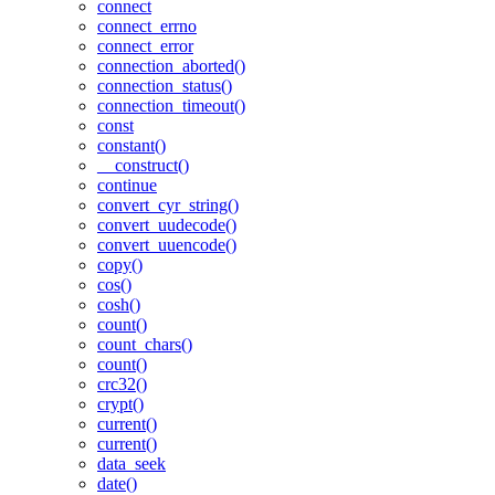
connect
connect_errno
connect_error
connection_aborted()
connection_status()
connection_timeout()
const
constant()
__construct()
continue
convert_cyr_string()
convert_uudecode()
convert_uuencode()
copy()
cos()
cosh()
count()
count_chars()
count()
crc32()
crypt()
current()
current()
data_seek
date()