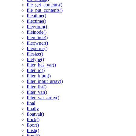
file_get_contents()
file_put_contents()
fileatime()
filectime()
filegroup()
fileinode()
filemtime()
fileowner()
fileperms()
filesize()
filetype()
filter_has_var()
filter_id()
filter_input()
filter_input_array()
filter_list()
filter_var()
filter_var_array()
final
finally
floatval()
flock()
floor()
flush()
fmod()