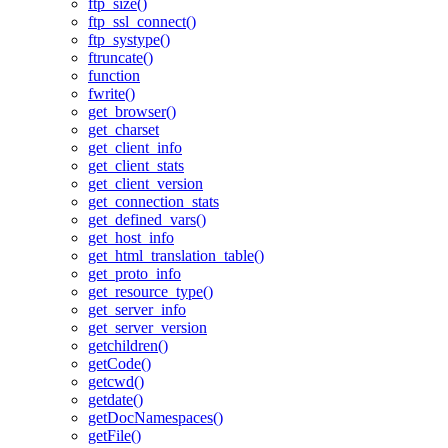
ftp_size()
ftp_ssl_connect()
ftp_systype()
ftruncate()
function
fwrite()
get_browser()
get_charset
get_client_info
get_client_stats
get_client_version
get_connection_stats
get_defined_vars()
get_host_info
get_html_translation_table()
get_proto_info
get_resource_type()
get_server_info
get_server_version
getchildren()
getCode()
getcwd()
getdate()
getDocNamespaces()
getFile()