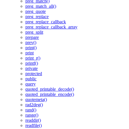
preg_match()
preg_match_all()
preg_quote
preg_replace
preg_replace_callback
preg_replace_callback_array
preg_split
prepare
prev()
print()
print
print_r()
printf()
private
protected
public
query
quoted_printable_decode()
quoted_printable_encode()
quotemeta()
rad2deg()
rand()
range()
readdir()
readfile()