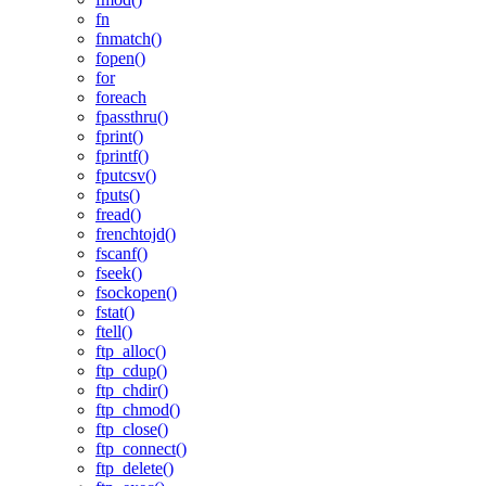
fn
fnmatch()
fopen()
for
foreach
fpassthru()
fprint()
fprintf()
fputcsv()
fputs()
fread()
frenchtojd()
fscanf()
fseek()
fsockopen()
fstat()
ftell()
ftp_alloc()
ftp_cdup()
ftp_chdir()
ftp_chmod()
ftp_close()
ftp_connect()
ftp_delete()