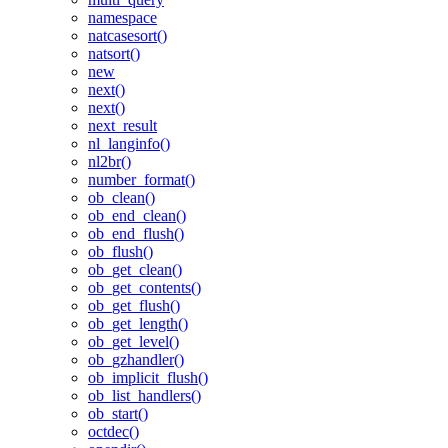
namespace
natcasesort()
natsort()
new
next()
next()
next_result
nl_langinfo()
nl2br()
number_format()
ob_clean()
ob_end_clean()
ob_end_flush()
ob_flush()
ob_get_clean()
ob_get_contents()
ob_get_flush()
ob_get_length()
ob_get_level()
ob_gzhandler()
ob_implicit_flush()
ob_list_handlers()
ob_start()
octdec()