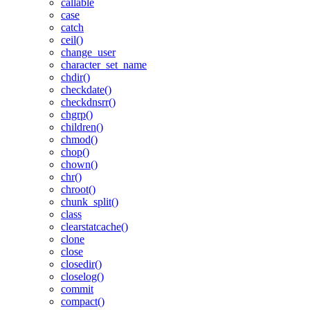
callable
case
catch
ceil()
change_user
character_set_name
chdir()
checkdate()
checkdnsrr()
chgrp()
children()
chmod()
chop()
chown()
chr()
chroot()
chunk_split()
class
clearstatcache()
clone
close
closedir()
closelog()
commit
compact()