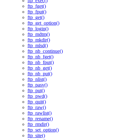
ftp_exec()
ftp_fget()
ftp_fput()
ftp_get()
ftp_get_option()
ftp_login()
ftp_mdtm()
ftp_mkdir()
ftp_mlsd()
ftp_nb_continue()
ftp_nb_fget()
ftp_nb_fput()
ftp_nb_get()
ftp_nb_put()
ftp_nlist()
ftp_pasv()
ftp_put()
ftp_pwd()
ftp_quit()
ftp_raw()
ftp_rawlist()
ftp_rename()
ftp_rmdir()
ftp_set_option()
ftp_site()