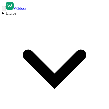
W3docs
Libros