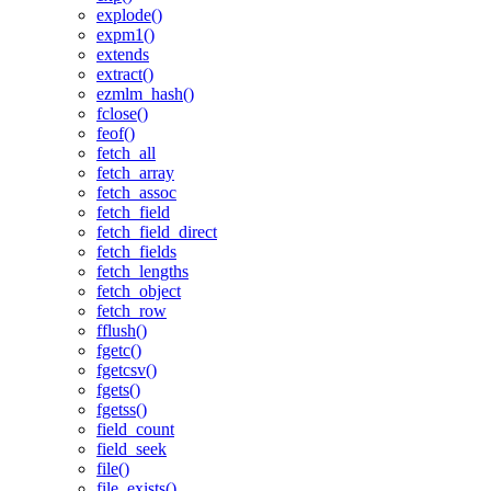
explode()
expm1()
extends
extract()
ezmlm_hash()
fclose()
feof()
fetch_all
fetch_array
fetch_assoc
fetch_field
fetch_field_direct
fetch_fields
fetch_lengths
fetch_object
fetch_row
fflush()
fgetc()
fgetcsv()
fgets()
fgetss()
field_count
field_seek
file()
file_exists()