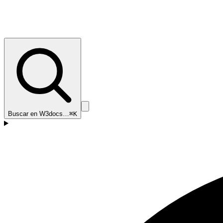
Buscar en W3docs…
⌘K