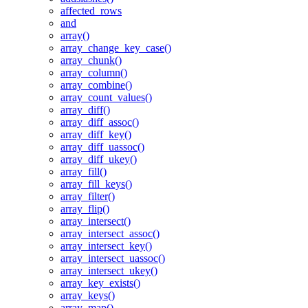
affected_rows
and
array()
array_change_key_case()
array_chunk()
array_column()
array_combine()
array_count_values()
array_diff()
array_diff_assoc()
array_diff_key()
array_diff_uassoc()
array_diff_ukey()
array_fill()
array_fill_keys()
array_filter()
array_flip()
array_intersect()
array_intersect_assoc()
array_intersect_key()
array_intersect_uassoc()
array_intersect_ukey()
array_key_exists()
array_keys()
array_map()