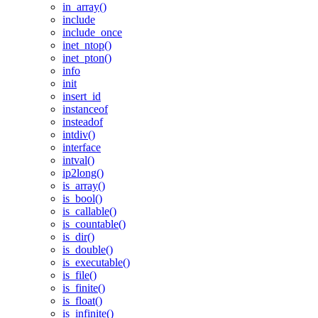
in_array()
include
include_once
inet_ntop()
inet_pton()
info
init
insert_id
instanceof
insteadof
intdiv()
interface
intval()
ip2long()
is_array()
is_bool()
is_callable()
is_countable()
is_dir()
is_double()
is_executable()
is_file()
is_finite()
is_float()
is_infinite()