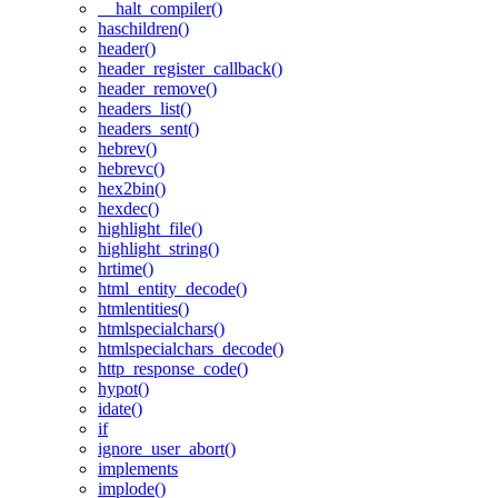
__halt_compiler()
haschildren()
header()
header_register_callback()
header_remove()
headers_list()
headers_sent()
hebrev()
hebrevc()
hex2bin()
hexdec()
highlight_file()
highlight_string()
hrtime()
html_entity_decode()
htmlentities()
htmlspecialchars()
htmlspecialchars_decode()
http_response_code()
hypot()
idate()
if
ignore_user_abort()
implements
implode()