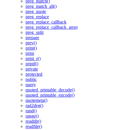
preg_match()
preg_match_all()
preg_quote
preg_replace
preg_replace_callback
preg_replace_callback_array
preg_split
prepare
prev()
print()
print
print_r()
printf()
private
protected
public
query
quoted_printable_decode()
quoted_printable_encode()
quotemeta()
rad2deg()
rand()
range()
readdir()
readfile()