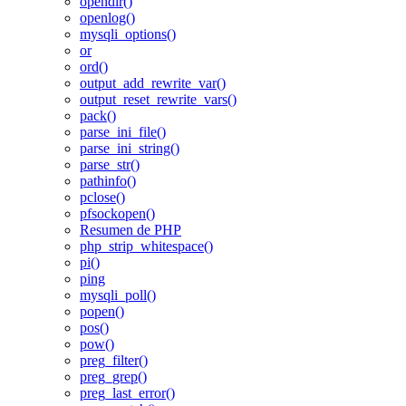
opendir()
openlog()
mysqli_options()
or
ord()
output_add_rewrite_var()
output_reset_rewrite_vars()
pack()
parse_ini_file()
parse_ini_string()
parse_str()
pathinfo()
pclose()
pfsockopen()
Resumen de PHP
php_strip_whitespace()
pi()
ping
mysqli_poll()
popen()
pos()
pow()
preg_filter()
preg_grep()
preg_last_error()