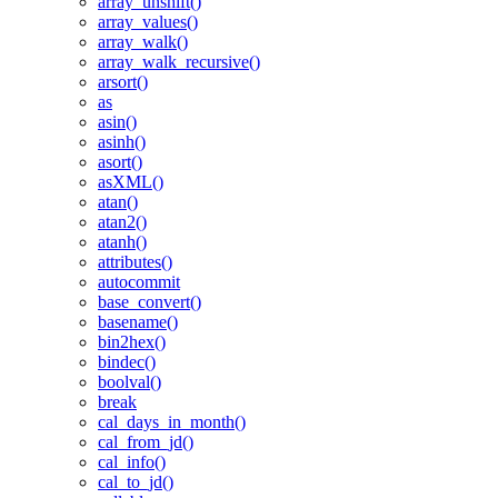
array_unshift()
array_values()
array_walk()
array_walk_recursive()
arsort()
as
asin()
asinh()
asort()
asXML()
atan()
atan2()
atanh()
attributes()
autocommit
base_convert()
basename()
bin2hex()
bindec()
boolval()
break
cal_days_in_month()
cal_from_jd()
cal_info()
cal_to_jd()