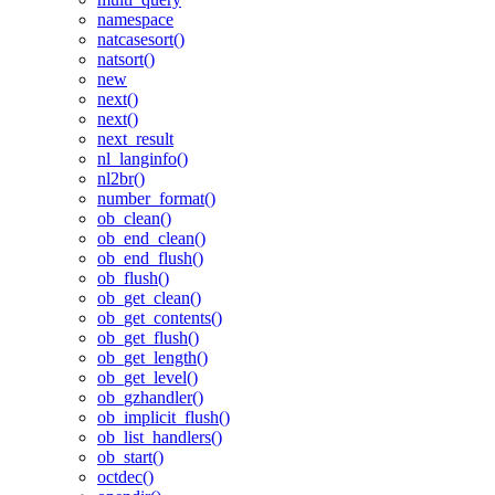
namespace
natcasesort()
natsort()
new
next()
next()
next_result
nl_langinfo()
nl2br()
number_format()
ob_clean()
ob_end_clean()
ob_end_flush()
ob_flush()
ob_get_clean()
ob_get_contents()
ob_get_flush()
ob_get_length()
ob_get_level()
ob_gzhandler()
ob_implicit_flush()
ob_list_handlers()
ob_start()
octdec()