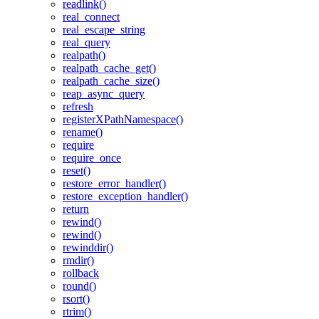
readlink()
real_connect
real_escape_string
real_query
realpath()
realpath_cache_get()
realpath_cache_size()
reap_async_query
refresh
registerXPathNamespace()
rename()
require
require_once
reset()
restore_error_handler()
restore_exception_handler()
return
rewind()
rewind()
rewinddir()
rmdir()
rollback
round()
rsort()
rtrim()