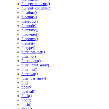
file_get_contents()
file_put_contents()
fileatime()
filectime()
filegroup()
fileinode()
filemtime()
fileowner()
fileperms()
filesize()
filetype()
filter_has_var()
filter_id()
filter_input()
filter_input_array()
filter_list()
filter_var()
filter_var_array()
final
finally
floatval()
flock()
floor()
flush()
fmod()