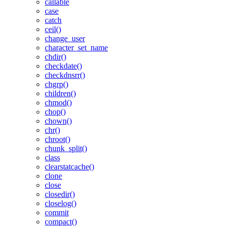
callable
case
catch
ceil()
change_user
character_set_name
chdir()
checkdate()
checkdnsrr()
chgrp()
children()
chmod()
chop()
chown()
chr()
chroot()
chunk_split()
class
clearstatcache()
clone
close
closedir()
closelog()
commit
compact()