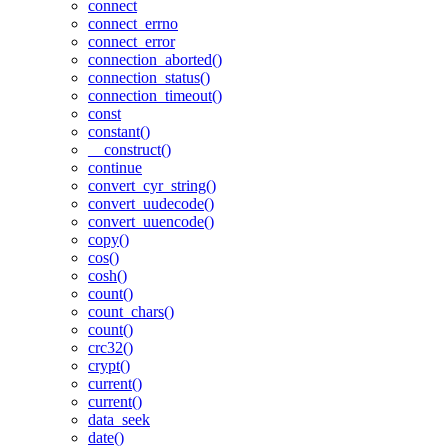
connect
connect_errno
connect_error
connection_aborted()
connection_status()
connection_timeout()
const
constant()
__construct()
continue
convert_cyr_string()
convert_uudecode()
convert_uuencode()
copy()
cos()
cosh()
count()
count_chars()
count()
crc32()
crypt()
current()
current()
data_seek
date()