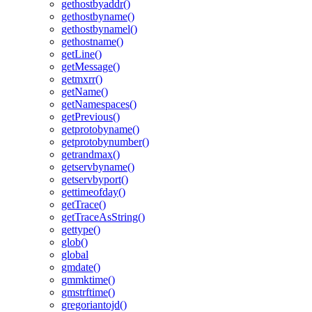
gethostbyaddr()
gethostbyname()
gethostbynamel()
gethostname()
getLine()
getMessage()
getmxrr()
getName()
getNamespaces()
getPrevious()
getprotobyname()
getprotobynumber()
getrandmax()
getservbyname()
getservbyport()
gettimeofday()
getTrace()
getTraceAsString()
gettype()
glob()
global
gmdate()
gmmktime()
gmstrftime()
gregoriantojd()