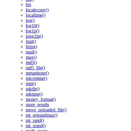
list
localeconv()
localtime()
log()
log10()
log1p()
long2ip()
lstat()
ltrim()
mail()
max()
md5()
md5_file()
metaphone()
microtime()
min()
mkdir()
mktime()
money_format()
more_results
move_uploaded_file()
mt_getrandmax()
mt_rand()
mt_srand()
multi_query