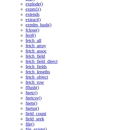
explode()
expm1()
extends
extract()
ezmlm_hash()
fclose()
feof()
fetch_all
fetch_array
fetch_assoc
fetch_field
fetch_field_direct
fetch_fields
fetch_lengths
fetch_object
fetch_row
fflush()
fgetc()
fgetcsv()
fgets()
fgetss()
field_count
field_seek
file()
file_exists()