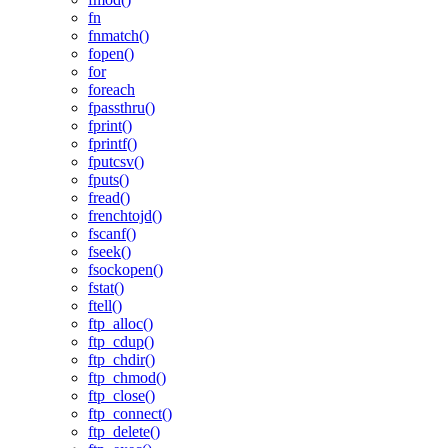
fn
fnmatch()
fopen()
for
foreach
fpassthru()
fprint()
fprintf()
fputcsv()
fputs()
fread()
frenchtojd()
fscanf()
fseek()
fsockopen()
fstat()
ftell()
ftp_alloc()
ftp_cdup()
ftp_chdir()
ftp_chmod()
ftp_close()
ftp_connect()
ftp_delete()