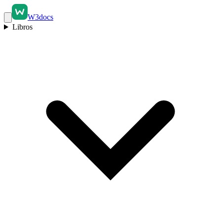
W3docs
Libros