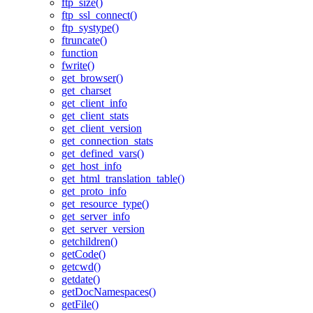
ftp_size()
ftp_ssl_connect()
ftp_systype()
ftruncate()
function
fwrite()
get_browser()
get_charset
get_client_info
get_client_stats
get_client_version
get_connection_stats
get_defined_vars()
get_host_info
get_html_translation_table()
get_proto_info
get_resource_type()
get_server_info
get_server_version
getchildren()
getCode()
getcwd()
getdate()
getDocNamespaces()
getFile()