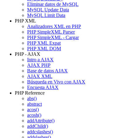
Eliminar datos de MySQL
MySQL Update Data
MySQL Limit Data
PHP XML
Analizadores XML en PHP
PHP SimpleXML Parser
PHP SimpleXML - Cargar
PHP XML Expat
PHP XML DOM
PHP - AJAX
Intro a AJAX
AJAX PHP
Base de datos AJAX
AJAX XML
Búsqueda en Vivo con AJAX
Encuesta AJAX
PHP Reference
abs()
abstract
acos()
acosh()
addAttribute()
addChild()
addcslashes()
addslashes()