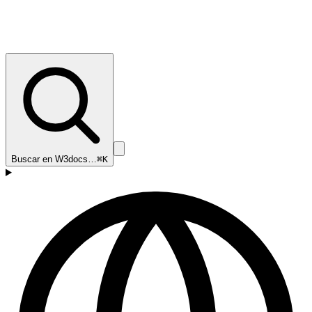
Buscar en W3docs…
⌘K