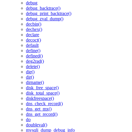
debug
debug_backtrace()
debug_print_backtrace()
debug_zval_dump()
decbin()
dechex()
declare
decoct()
default
define()
defined()
deg2rad()
delete()
die()
dir()
dirname()
disk_free_space()
disk_total_space()
diskfreespace()
dns_check_record()
dns_get_mx()
dns_get_record()
do
doubleval()
mysqli_dump_debug_info