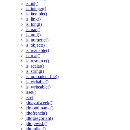
is_int()
is_integer()
is_iterable()
is_link()
is_long()
is_nan()
is_null()
is_numeric()
is_object()
is_readable()
is_real()
is_resource()
is_scalar()
is_string()
is_uploaded_file()
is_writable()
is_writeable()
isset()
isset
jddayofweek()
jdmonthname()
jdtofrench()
jdtogregorian()
jdtojewish()
jdtojulian()