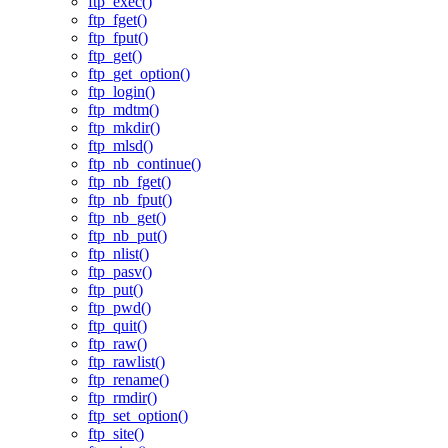
ftp_exec()
ftp_fget()
ftp_fput()
ftp_get()
ftp_get_option()
ftp_login()
ftp_mdtm()
ftp_mkdir()
ftp_mlsd()
ftp_nb_continue()
ftp_nb_fget()
ftp_nb_fput()
ftp_nb_get()
ftp_nb_put()
ftp_nlist()
ftp_pasv()
ftp_put()
ftp_pwd()
ftp_quit()
ftp_raw()
ftp_rawlist()
ftp_rename()
ftp_rmdir()
ftp_set_option()
ftp_site()