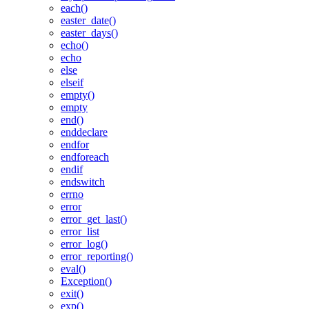
each()
easter_date()
easter_days()
echo()
echo
else
elseif
empty()
empty
end()
enddeclare
endfor
endforeach
endif
endswitch
errno
error
error_get_last()
error_list
error_log()
error_reporting()
eval()
Exception()
exit()
exp()