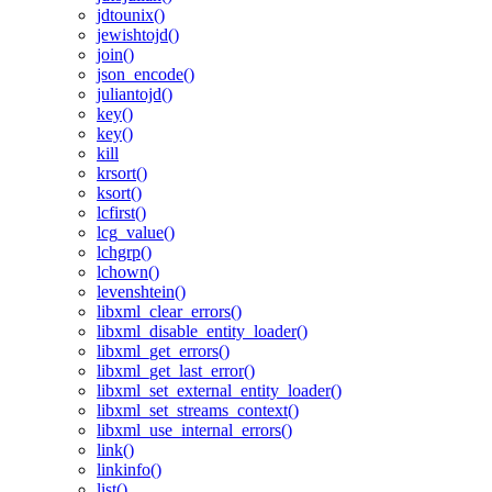
jdtounix()
jewishtojd()
join()
json_encode()
juliantojd()
key()
key()
kill
krsort()
ksort()
lcfirst()
lcg_value()
lchgrp()
lchown()
levenshtein()
libxml_clear_errors()
libxml_disable_entity_loader()
libxml_get_errors()
libxml_get_last_error()
libxml_set_external_entity_loader()
libxml_set_streams_context()
libxml_use_internal_errors()
link()
linkinfo()
list()