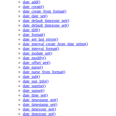
date_add()
date_create()
date_create_from_format()
date_date_set()
date_default_timezone_get()
date_default_timezone_set()
date_diff()
date_format()
date_get_last_errors()
date_interval_create_from_date_string()
date_interval_format()
date_isodate_set()
date_modify()
date_offset_get()
date_parse()
date_parse_from_format()
date_sub()
date_sun_info()
date_sunrise()
date_sunset()
date_time_set()
date_timestamp_get()
date_timestamp_set()
date_timezone_get()
date_timezone_set()