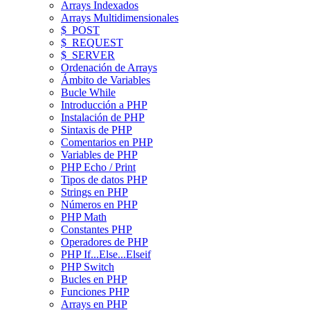
Arrays Indexados
Arrays Multidimensionales
$_POST
$_REQUEST
$_SERVER
Ordenación de Arrays
Ámbito de Variables
Bucle While
Introducción a PHP
Instalación de PHP
Sintaxis de PHP
Comentarios en PHP
Variables de PHP
PHP Echo / Print
Tipos de datos PHP
Strings en PHP
Números en PHP
PHP Math
Constantes PHP
Operadores de PHP
PHP If...Else...Elseif
PHP Switch
Bucles en PHP
Funciones PHP
Arrays en PHP